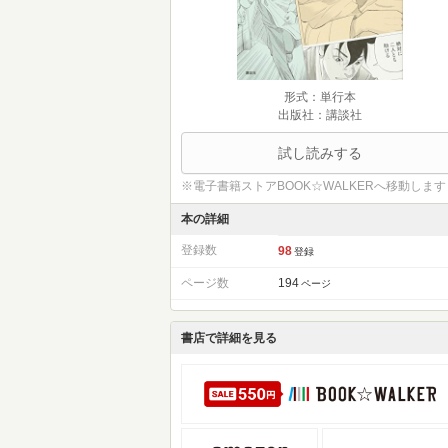
形式：単行本
出版社：講談社
試し読みする
※電子書籍ストアBOOK☆WALKERへ移動します
本の詳細
登録数
98
登録
ページ数
194
ページ
書店で詳細を見る