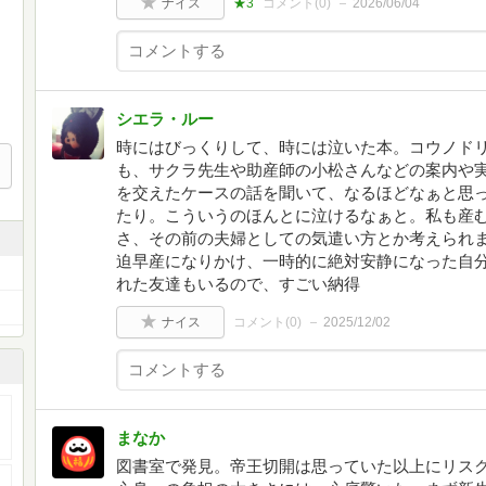
ナイス
★3
コメント(
0
)
2026/06/04
シエラ・ルー
時にはびっくりして、時には泣いた本。コウノド
も、サクラ先生や助産師の小松さんなどの案内や
を交えたケースの話を聞いて、なるほどなぁと思
たり。こういうのほんとに泣けるなぁと。私も産
さ、その前の夫婦としての気遣い方とか考えられ
迫早産になりかけ、一時的に絶対安静になった自
れた友達もいるので、すごい納得
ナイス
コメント(
0
)
2025/12/02
まなか
図書室で発見。帝王切開は思っていた以上にリス