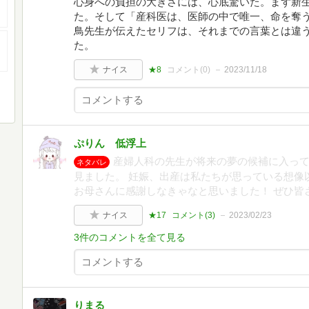
心身への負担の大きさには、心底驚いた。まず新
た。そして「産科医は、医師の中で唯一、命を奪
鳥先生が伝えたセリフは、それまでの言葉とは違
た。
ナイス
★8
コメント(
0
)
2023/11/18
ぷりん 低浮上
産婦人科の先生が将来の夢の候補に入って
ネタバレ
見ました。 妊娠、出産は私たちが思っている想像
お母さんに感謝しなきゃなと思いました！ ぜひ皆
ナイス
★17
コメント(
3
)
2023/02/23
3件のコメントを全て見る
りまる