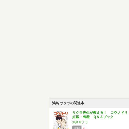
鴻鳥 サクラの関連本
サクラ先生が教える！ コウノド
妊娠・出産 Ｑ＆Ａブック
鴻鳥サクラ
登録
4