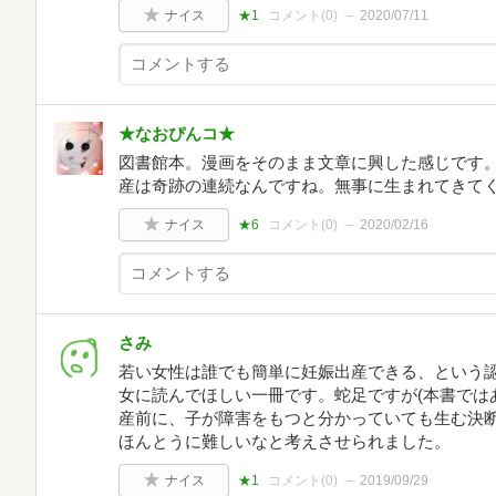
ナイス
★1
コメント(
0
)
2020/07/11
★なおぴんコ★
図書館本。漫画をそのまま文章に興した感じです
産は奇跡の連続なんですね。無事に生まれてきて
ナイス
★6
コメント(
0
)
2020/02/16
さみ
若い女性は誰でも簡単に妊娠出産できる、という
女に読んでほしい一冊です。蛇足ですが(本書では
産前に、子が障害をもつと分かっていても生む決
ほんとうに難しいなと考えさせられました。
ナイス
★1
コメント(
0
)
2019/09/29