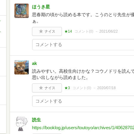
ほうき星
思春期の頃から読める本です。こうのとり先生が
ぁ。
-
,
ナイス
★14
コメント(
0
)
2021/06/22
ak
読みやすい。高校生向けかな？コウノドリを読ん
思い出しながら読めました。
ナイス
★3
コメント(
0
)
2020/07/18
読生
https://booklog.jp/users/toutoyo/archives/1/4062870