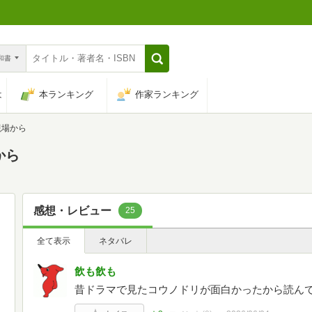
n和書
は
本ランキング
作家ランキング
現場から
から
感想・レビュー
25
全て表示
ネタバレ
飲も飲も
昔ドラマで見たコウノドリが面白かったから読ん