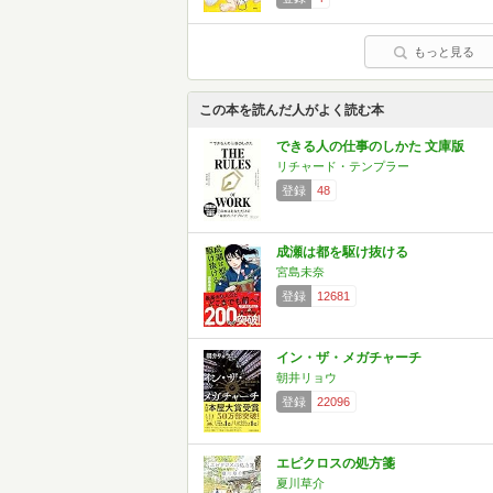
もっと見る
この本を読んだ人がよく読む本
できる人の仕事のしかた 文庫版
リチャード・テンプラー
登録
48
成瀬は都を駆け抜ける
宮島未奈
登録
12681
イン・ザ・メガチャーチ
朝井リョウ
登録
22096
エピクロスの処方箋
夏川草介