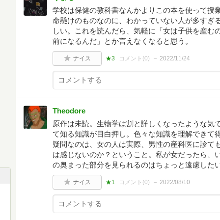
学校は保健の教科書なんかよりこの本を使って授
命懸けのものなのに、わかっていない人が多すぎ
しい。これを読んだら、気軽に「女は子供を産むの
前になるんだ」とか言えなくなると思う。
ナイス
★3
コメント(
0
)
2022/11/24
Theodore
原作は未読。生物学は割と詳しくなったような気
て知る知識が目白押し。色々な知識を理解できて得
疑問なのは、女の人は実際、男性の産科医に診て
は感じないのか？ということ。私が女だったら、
の奥まった部分を見られるのはちょっと遠慮した
ナイス
★1
コメント(
0
)
2022/08/10
リ