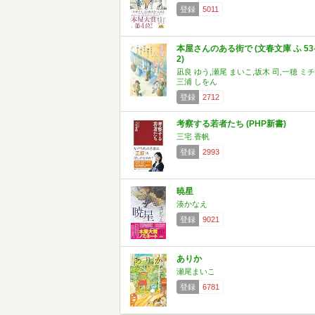
登録
5011
本屋さんのある街で (文春文庫 ふ 53
2)
凪良 ゆう,瀬尾 まいこ,坂木 司,一穂 ミチ
三浦 しをん
登録
2712
考察する若者たち (PHP新書)
三宅 香帆
登録
2993
暁星
湊かなえ
登録
9021
ありか
瀬尾まいこ
登録
6781