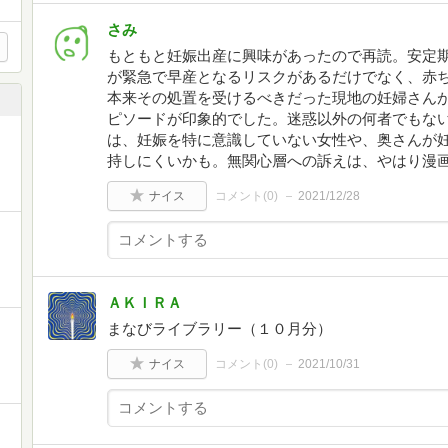
さみ
もともと妊娠出産に興味があったので再読。安定
が緊急で早産となるリスクがあるだけでなく、赤ち
本来その処置を受けるべきだった現地の妊婦さん
ピソードが印象的でした。迷惑以外の何者でもな
は、妊娠を特に意識していない女性や、奥さんが
持しにくいかも。無関心層への訴えは、やはり漫
ナイス
コメント(
0
)
2021/12/28
ＡＫＩＲＡ
まなびライブラリー（１０月分）
ナイス
コメント(
0
)
2021/10/31