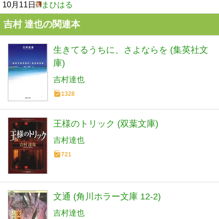
10月11日
まひはる
吉村 達也の関連本
生きてるうちに、さよならを (集英社文
庫)
吉村達也
1328
王様のトリック (双葉文庫)
吉村達也
721
文通 (角川ホラー文庫 12-2)
吉村達也