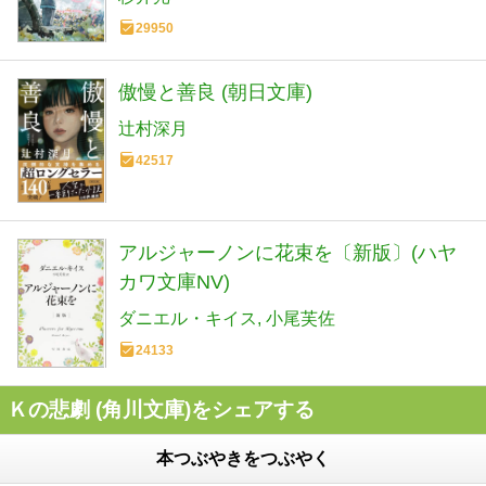
29950
傲慢と善良 (朝日文庫)
辻村深月
42517
アルジャーノンに花束を〔新版〕(ハヤ
カワ文庫NV)
ダニエル・キイス
小尾芙佐
24133
Ｋの悲劇 (角川文庫)をシェアする
本つぶやきをつぶやく