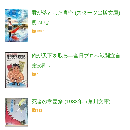
君が落とした青空 (スターツ出版文庫)
櫻いいよ
1603
俺が天下を取る―全日プロへ戦闘宣言
藤波辰巳
2
死者の学園祭 (1983年) (角川文庫)
342