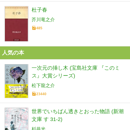
杜子春
芥川竜之介
485
人気の本
一次元の挿し木 (宝島社文庫 『このミ
ス』大賞シリーズ)
松下龍之介
23440
世界でいちばん透きとおった物語 (新潮
文庫 す 31-2)
杉井光