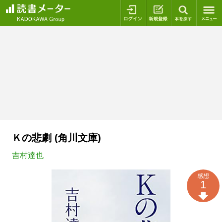
ログイン
新規登録
本を探
Ｋの悲劇 (角川文庫)
吉村達也
感想
1