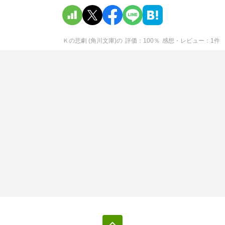
Ｋの悲劇 (角川文庫)
の
評価
100
％
感想・レビュー
1
件