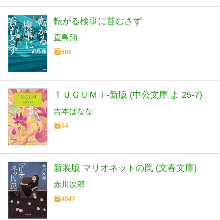
転がる検事に苔むさず
直島翔
686
ＴＵＧＵＭＩ-新版 (中公文庫 よ 25-7)
吉本ばなな
64
新装版 マリオネットの罠 (文春文庫)
赤川次郎
4547