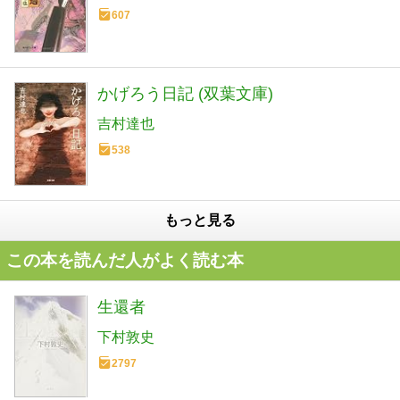
607
かげろう日記 (双葉文庫)
吉村達也
538
もっと見る
この本を読んだ人がよく読む本
生還者
下村敦史
2797