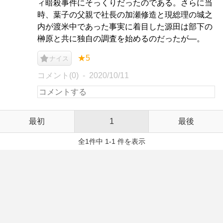
ィ暗殺事件にそっくりだったのである。さらに当
時、葉子の父親で社長の加瀬修造と現総理の城之
内が渡米中であった事実に着目した源田は部下の
榊原と共に独自の調査を始めるのだったが―。
★5
ナイス
コメント(0)
2020/10/11
最初
1
最後
全1件中 1-1 件を表示