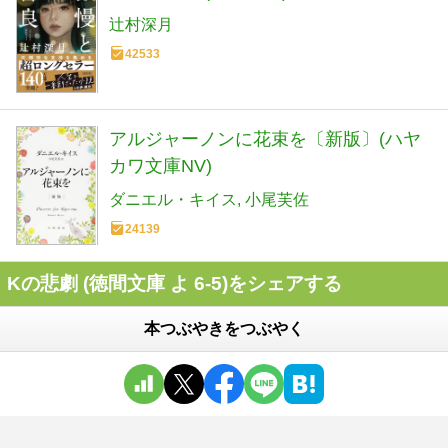
辻村深月
42533
アルジャーノンに花束を〔新版〕(ハヤ
カワ文庫NV)
ダニエル・キイス
小尾芙佐
24139
Kの悲劇 (徳間文庫 よ 6-5)をシェアする
本つぶやきをつぶやく