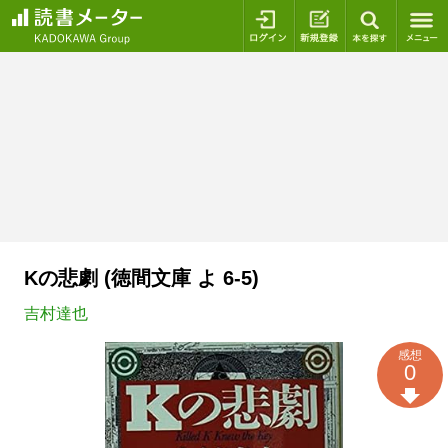
ログイン
新規登録
本を探
Kの悲劇 (徳間文庫 よ 6-5)
吉村達也
感想
0