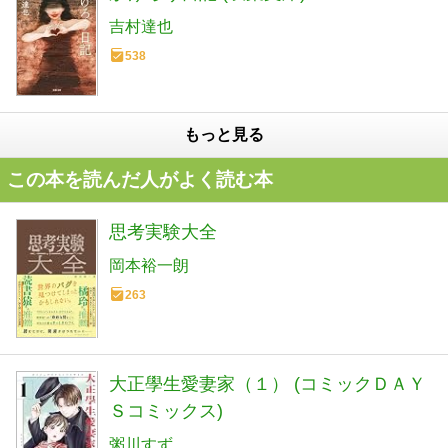
吉村達也
538
もっと見る
この本を読んだ人がよく読む本
思考実験大全
岡本裕一朗
263
大正學生愛妻家（１） (コミックＤＡＹ
Ｓコミックス)
粥川すず