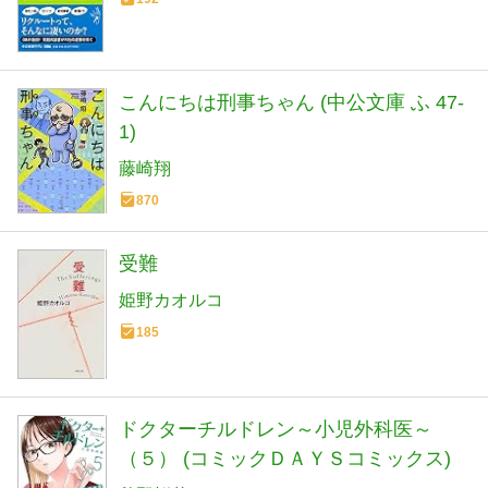
こんにちは刑事ちゃん (中公文庫 ふ 47-
1)
藤崎翔
870
受難
姫野カオルコ
185
ドクターチルドレン～小児外科医～
（５） (コミックＤＡＹＳコミックス)