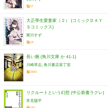
17
大正學生愛妻家（２） (コミックＤＡＹ
Ｓコミックス)
粥川すず
14
長い腕 (角川文庫 か 41-1)
川崎草志
角川書店装丁室
3403
リクルートという幻想 (中公新書ラクレ)
常見陽平
192