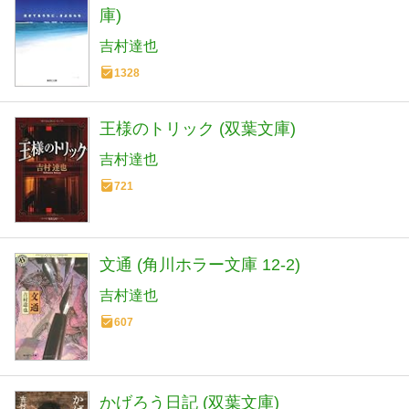
庫)
吉村達也
1328
王様のトリック (双葉文庫)
吉村達也
721
文通 (角川ホラー文庫 12-2)
吉村達也
607
かげろう日記 (双葉文庫)