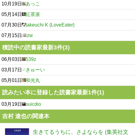
10月19日
あっこ
05月14日
紅茶派
07月30日
takeuchi K (LoveEater)
07月15日
izw
積読中の読書家最新3件(3)
06月03日
539z
03月17日
きゅーい
05月01日
和光丸
読みたい本に登録した読書家最新1件(1)
03月19日
suicdio
吉村 達也の関連本
生きてるうちに、さよならを (集英社文