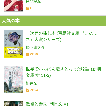
秋野桜花
3
人気の本
一次元の挿し木 (宝島社文庫 『このミ
ス』大賞シリーズ)
松下龍之介
23459
世界でいちばん透きとおった物語 (新潮
文庫 す 31-2)
杉井光
29954
傲慢と善良 (朝日文庫)