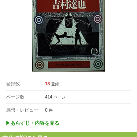
登録数
13
登録
ページ数
414
ページ
感想・レビュー
0
件
▶︎あらすじ・内容を見る