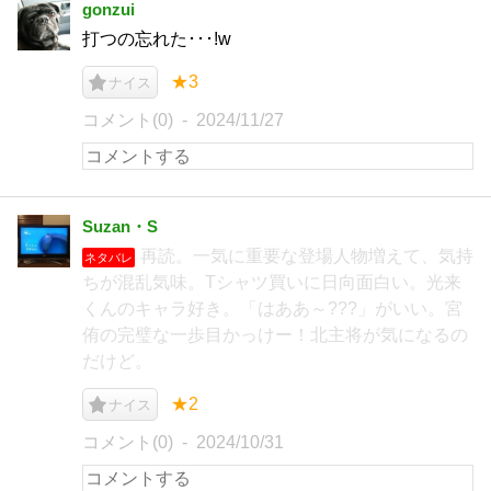
gonzui
打つの忘れた･･･!w
★3
ナイス
コメント(0)
2024/11/27
Suzan・S
再読。一気に重要な登場人物増えて、気持
ネタバレ
ちが混乱気味。Tシャツ買いに日向面白い。光来
くんのキャラ好き。「はああ～???」がいい。宮
侑の完璧な一歩目かっけー！北主将が気になるの
だけど。
★2
ナイス
コメント(0)
2024/10/31