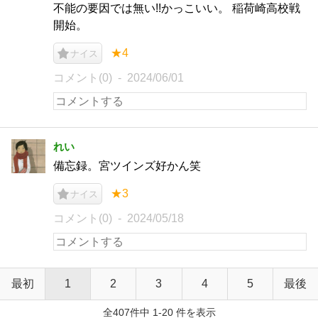
不能の要因では無い!!かっこいい。 稲荷崎高校戦
開始。
★4
ナイス
コメント(0)
2024/06/01
れい
備忘録。宮ツインズ好かん笑
★3
ナイス
コメント(0)
2024/05/18
最初
1
2
3
4
5
最後
全407件中 1-20 件を表示