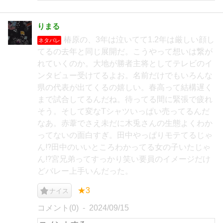
りまる
椿原の、3年は泣いてて1.2年は厳しい顔し
ネタバレ
てるの去年と同じ展開だ。こうやって想いは繋が
れていくのか。大地が勝者主将としてテレビのイ
ンタビュー受けてるよお。名前だけでもいろんな
県の代表が出てくるの嬉しい。春高って結構遅く
まで試合してるんだね。待ってる間に緊張で疲れ
そう。そして変なTシャツいっぱい売ってるんだ
なあ。赤葦でさえ未だに木兎さんの生態よくわか
ってないの面白すぎ。田中やっぱりモテてるじゃ
ん⁉︎田中のいいところわかってる女の子いたじゃ
ん⁉︎宮兄弟ってすっかり笑い要員のイメージだけ
どバレー上手いんだった。
★3
ナイス
コメント(0)
2024/09/15