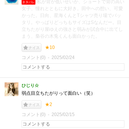
私が背が低いせいか、ショートで背の高い
ネタバレ
女子、憧れとともに大好き。田中への想い、可愛
かった。日向、星海くんとTシャツ売り場でバッ
タリ。やっぱりどっちもサイズはSなんだー。目
立ちたがり屋ゆえの強さと弱みが試合中に出てし
まう、梟谷の木兎くんも面白かった。
★10
ナイス
コメント(0)
2025/02/24
ひじり☆
弱点目立ちたがりって面白い（笑）
★2
ナイス
コメント(0)
2025/02/15