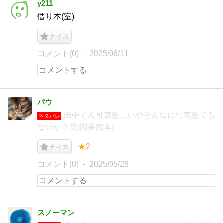
y211
借り本(室)
ナイス
コメント(0)
2025/06/11
パウ
田中くん可哀想…いやそんなに可哀想でも
ネタバレ
ないか？笑(図書館本)
★2
ナイス
コメント(0)
2025/05/28
スノーマン