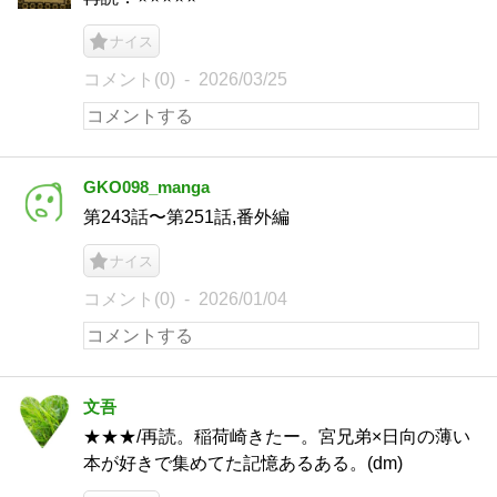
ナイス
コメント(0)
2026/03/25
GKO098_manga
第243話〜第251話,番外編
ナイス
コメント(0)
2026/01/04
文吾
★★★/再読。稲荷崎きたー。宮兄弟×日向の薄い
本が好きで集めてた記憶あるある。(dm)