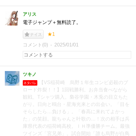
アリス
電子ジャンプ＋無料読了。
★1
ナイス
コメント(0)
2025/01/01
ツキノ
【VS稲荷崎 烏野１年生コンビ必殺のブ
ネタバレ
ロード炸裂！！】1回戦勝利。お弁当食べながら
観戦、Tシャツ購入。梟谷学園・木兎の目立ちた
がり。日向と鴎台・星海光来との出会い。「目を
そらしたら…負ける」。「春高に来れてよかっ
た」の笑顔。龍ちゃんと叶歌の…！次の相手は兵
庫県代表の稲荷崎高校。ＩＨ準優勝チーム。最強
ツインズ「宮兄弟」。試合開始「誰も烏野が白鳥