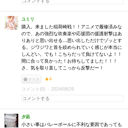
ユミリ
購入。来ました稲荷崎戦！！アニメで履修済みな
ので、あの強烈な吹奏楽や応援団の援護射撃はあ
りありと思い出せる…思い出しただけでゾッとす
る。ジワジワと首を絞められていく感じが本当に
しんどい。でも！こちらだって負けてないよ！！
間に合って良かった！お待ちしてました！！！
さ、気を取り直してこっから反撃だー！
★4
ナイス
コメント(0)
2024/08/29
夕凪
小さい事はバレーボールに不利な要因であっても