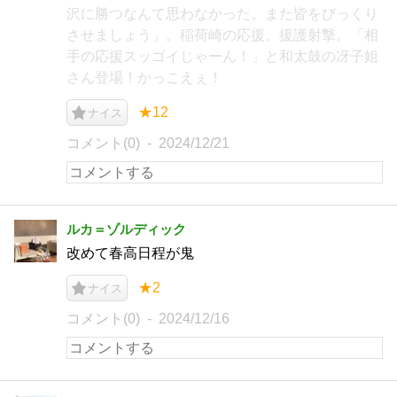
沢に勝つなんて思わなかった。また皆をびっくり
させましょう」。稲荷崎の応援、援護射撃。「相
手の応援スッゴイじゃーん！」と和太鼓の冴子姐
さん登場！かっこえぇ！
★12
ナイス
コメント(0)
2024/12/21
ルカ＝ゾルディック
改めて春高日程が鬼
★2
ナイス
コメント(0)
2024/12/16