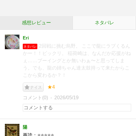
感想レビュー
ネタバレ
Eri
2回戦に挑む烏野。 ここで龍にラブくるん
ネタバレ
かー！！ビックリ。 稲荷崎は、なんだか応援がね
ぇ……ブーイングとか無いわぁ〜と思ってしま
う。でも、龍の姉ちゃん達太鼓持って来たからこ
こから変わるか？！
★4
ナイス
コメント(0)
2026/05/19
陽
再読：⭐️⭐️⭐️⭐️⭐️