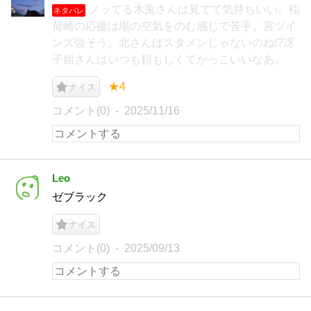
ノッてる木兎さんは見てて気持ちいい。稲
ネタバレ
荷崎の応援は場の空気をのむ感じで苦手。宮ツイ
ンズ強そう。北さんはスタメンじゃないのね!?冴
子姐さんはいつも頼もしくてかっこいいなあ。
★4
ナイス
コメント(0)
2025/11/16
Leo
ゼブラック
ナイス
コメント(0)
2025/09/13