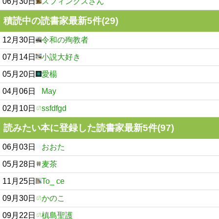
06月30日
スフィンクスさん
積読中の読書家最新5件(29)
12月30日
令和の殉教者
07月14日
小説大好き
05月20日
愛楊
04月06日
May
02月10日
ssfdfgd
読みたい本に登録した読書家最新5件(97)
06月03日
おおた
05月28日
麦茶
11月25日
To_ ce
09月30日
かのこ
09月22日
槙島聖護