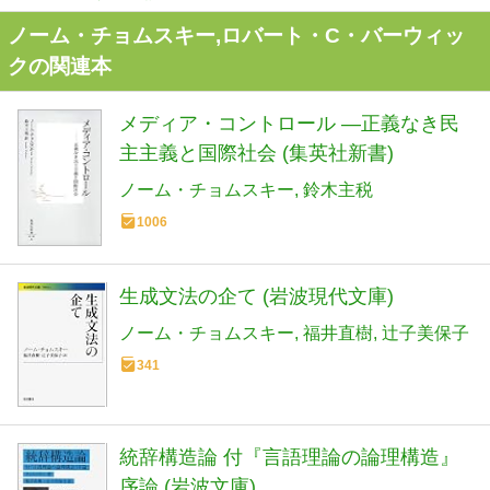
ノーム・チョムスキー,ロバート・C・バーウィッ
クの関連本
メディア・コントロール ―正義なき民
主主義と国際社会 (集英社新書)
ノーム・チョムスキー
鈴木主税
1006
生成文法の企て (岩波現代文庫)
ノーム・チョムスキー
福井直樹
辻子美保子
341
統辞構造論 付『言語理論の論理構造』
序論 (岩波文庫)