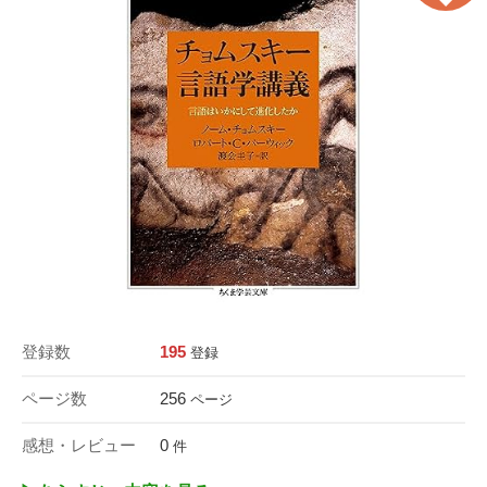
登録数
195
登録
ページ数
256
ページ
感想・レビュー
0
件