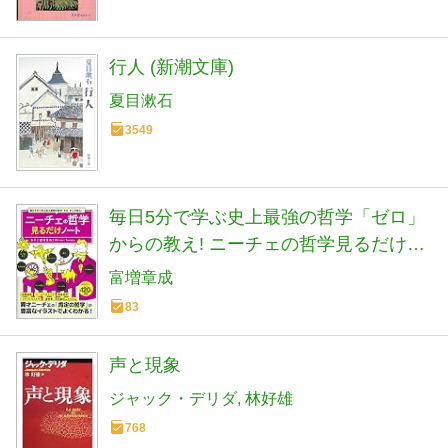
行人 (新潮文庫)
夏目漱石
3549
毎日5分で学ぶ史上最強の哲学「ゼロ」
からの教え! ニーチェの哲学見るだけノ
ート
富増章成
83
声と現象
ジャック・デリダ
林好雄
768