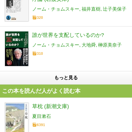
ノーム・チョムスキー
福井直樹
辻子美保子
320
誰が世界を支配しているのか?
ノーム・チョムスキー
大地舜
榊原美奈子
310
もっと見る
この本を読んだ人がよく読む本
草枕 (新潮文庫)
夏目漱石
6391