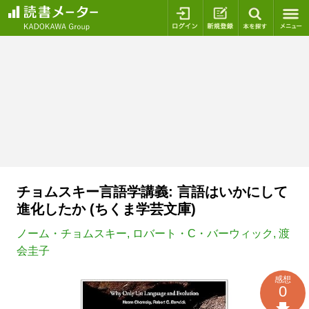
ログイン
新規登録
本を探
チョムスキー言語学講義: 言語はいかにして
進化したか (ちくま学芸文庫)
ノーム・チョムスキー
,
ロバート・C・バーウィック
,
渡
会圭子
感想
0