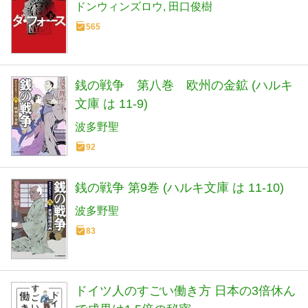
ドンウィンズロウ
田口俊樹
565
銭の戦争 第八巻 欧州の金鉱 (ハルキ
文庫 は 11-9)
波多野聖
92
銭の戦争 第9巻 (ハルキ文庫 は 11-10)
波多野聖
83
ドイツ人のすごい働き方 日本の3倍休ん