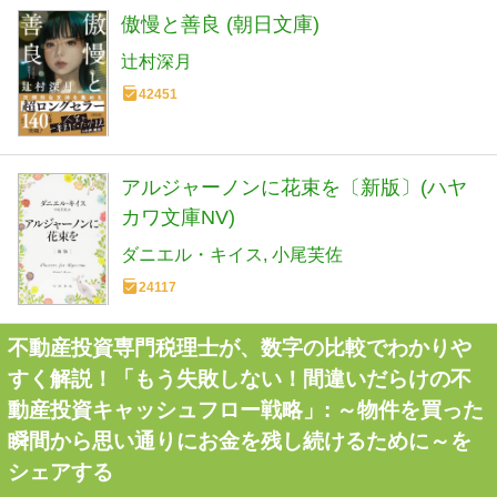
傲慢と善良 (朝日文庫)
辻村深月
42451
アルジャーノンに花束を〔新版〕(ハヤ
カワ文庫NV)
ダニエル・キイス
小尾芙佐
24117
不動産投資専門税理士が、数字の比較でわかりや
すく解説！「もう失敗しない！間違いだらけの不
動産投資キャッシュフロー戦略」: ～物件を買った
瞬間から思い通りにお金を残し続けるために～を
シェアする