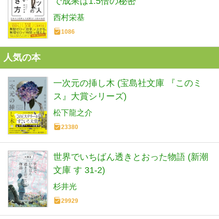
で成果は1.5倍の秘密
西村栄基
1086
人気の本
一次元の挿し木 (宝島社文庫 『このミ
ス』大賞シリーズ)
松下龍之介
23380
世界でいちばん透きとおった物語 (新潮
文庫 す 31-2)
杉井光
29929