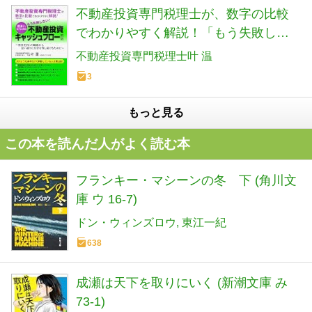
不動産投資専門税理士が、数字の比較
でわかりやすく解説！「もう失敗しな
い！間違いだらけの不動産投資キャッ
不動産投資専門税理士叶 温
シュフロー戦略」: ～物件を買った瞬間
3
から思い通りにお金を残し続けるため
に～
もっと見る
この本を読んだ人がよく読む本
フランキー・マシーンの冬 下 (角川文
庫 ウ 16-7)
ドン・ウィンズロウ
東江一紀
638
成瀬は天下を取りにいく (新潮文庫 み
73-1)