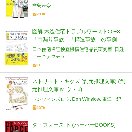
宮島未奈
7830
図解 木造住宅トラブルワースト20+3
「雨漏り事故」「構造事故」の事例か
ら学ぶ原因と対策
日本住宅保証検査機構住宅品質研究室
日経
アーキテクチュア
11
ストリート・キッズ (創元推理文庫) (創
元推理文庫 M ウ 7-1)
ドンウィンズロウ
Don Winslow
東江一紀
1379
ダ・フォース 下 (ハーパーBOOKS)