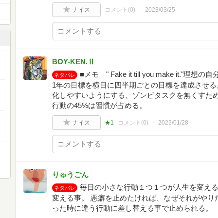
ナイス
コメント(
0
)
2023/03/25
BOY-KEN.Ⅱ
■メモ " Fake it till you make 
ネタバレ
1年の目標を横目に四半期ごとの目標を達成させる
化しやすいようにする、ゾンビタスクを無くすた
行動の45%は習慣が占める。
ナイス
★1
コメント(
0
)
2023/01/28
りゅうごん
毎日の小さな行動１つ１つが人生を変える
ネタバレ
変える事。 悪癖を止めたければ、なぜそれがやり
った時に違う行動に差し替える事で止められる。