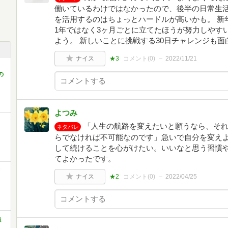
働いているわけではなかったので、後半の日常生活
を活用するのはちょっとハードルが高いかも。 新
1年ではなく3ヶ月ごとに立てたほうが努力しやすい
よう。 新しいことに挑戦する30日チャレンジも面
ナイス
★3
コメント(
0
)
2022/11/21
の
よつみ
「人生の航路を変えたいと願うなら、そ
ネタバレ
らでなければ不可能なのです」急いで自分を変え
して続けることを心がけたい。いいなと思う習慣
てよかったです。
ナイス
★2
コメント(
0
)
2022/04/25
強