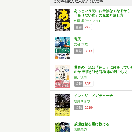
この本を読んだ人がよく読む本
あっという間にお金はなくなるから
「足りない病」の原因と治し方
佐藤 舞(サトマイ)
登録
247
青天
若林 正恭
登録
3613
世界の一流は「休日」に何をしてい
のか 年収が上がる週末の過ごし方
越川慎司
登録
3051
イン・ザ・メガチャーチ
朝井リョウ
登録
22164
成瀬は都を駆け抜ける
宮島未奈