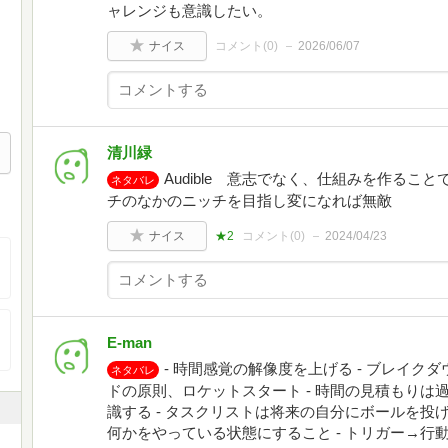
ャレンジも意識したい。
ナイス
コメント(
0
)
2026/06/07
清川緑
Audible 意志でなく、仕組みを作るこ
ネタバレ
チのなかのニッチを目指し変になれば無敵
ナイス
★2
コメント(
0
)
2024/04/23
E-man
- 時間感覚の解像度を上げる - ブレイクダウ
ネタバレ
ドの原則、ロケットスタート - 時間の見積もりは過
識する - タスクリストは将来の自分にボールを投げ
何かをやっている状態にすること - トリガー→行