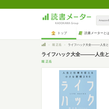
Amazo
トップ
読書メーターと
トップ
堀 正岳
ライフハック大全―――人生と仕事を変える小さな習
ライフハック大全―――人生と
堀 正岳