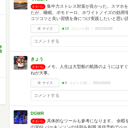
集中力ストレス対策が良かった。スマホを
ネタバレ
たが、睡眠、ポモドーロ、ホワイトノイズの効用
コツコツと良い習慣を身につけ実践したいと思い
ク
ナイス
★10
コメント(
0
)
2021/02/08
界
理
きょう
メモ。人生は大型船の航路のようにはす
ネタバレ
ねが大事。
ナイス
★3
コメント(
0
)
2021/02/03
DGMR
具体的なツールも参考になります。 余暇を
ネタバレ
の30分 パーキンソンの法則を利用 送信予約でペース