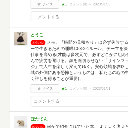
ナイス
★1
コメント(
0
)
2023/01/08
とうこ
メモ。「時間の見積もり」は必ず失敗する
ネタバレ
ーで生きるための睡眠10-3-2-1ルール。テーマ
仕事を高める(才能は多次元で、必ずどこかに組み
んで疲労を避ける。鎖を途切らせない「サインフェ
ジ」で人生を楽しく変えてゆく。安心領域を攻略し
域の外側にある恐怖というものは、私たちの心の
く許しを得ることが重要)。
ナイス
★1
コメント(
0
)
2023/01/01
ほたてん
何かで紹介されていた本。 よくよく考え
ネタバレ