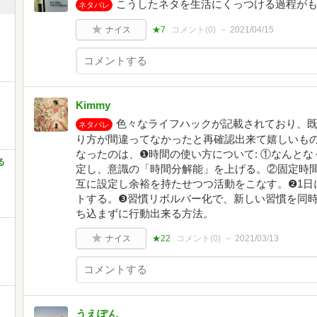
こうしたネタを生活にくっつける過程が
ネタバレ
ナイス
★7
コメント(
0
)
2021/04/15
Kimmy
色々なライフハックが記載されており、
ネタバレ
り方が間違ってなかったと再確認出来て嬉しいも
なったのは、❶時間の使い方について: ①なんと
る
定し、意識の「時間分解能」を上げる。②固定時
互に設定し余裕を持たせつつ活動をこなす。❷1日に
トする。❸習慣リボルバー化で、新しい習慣を同
ち込まずに行動出来る方法。
ナイス
★22
コメント(
0
)
2021/03/13
うえぽん