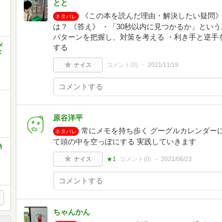
とと
《この本を読んだ理由・解決したい疑問》
ネタバレ
は？ 《答え》 ・「30秒以内に見つかるか」とい
パターンを把握し、対策を考える ・利き手と逆手
メ
する
バ
ナイス
コメント(
0
)
2021/11/19
原谷洋平
常にメモを持ち歩く グーグルカレンダーに
ネタバレ
て頭の中を空っぽにする 実践していきます
角
ナイス
★1
コメント(
0
)
2021/06/23
ちゃんかん