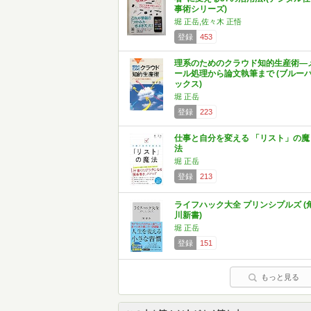
事術シリーズ)
堀 正岳,佐々木 正悟
登録
453
理系のためのクラウド知的生産術―
ール処理から論文執筆まで (ブルー
ックス)
堀 正岳
登録
223
仕事と自分を変える 「リスト」の魔
法
堀 正岳
登録
213
ライフハック大全 プリンシプルズ (
川新書)
堀 正岳
登録
151
もっと見る