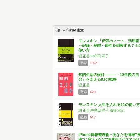
堀 正岳の関連本
モレスキン 「伝説のノート」活用術
～記録・発想・個性を刺激する７５
使い方
堀 正岳,中牟田 洋子
登録
1054
知的生活の設計―――「10年後の自
分」を支える83の戦略
堀 正岳
登録
629
モレスキン 人生を入れる61の使い方
堀 正岳,中牟田 洋子,高谷 宏記
登録
517
iPhone情報整理術 ~あなたを情報’’
者’’に変える57の活用法!(デジタル仕