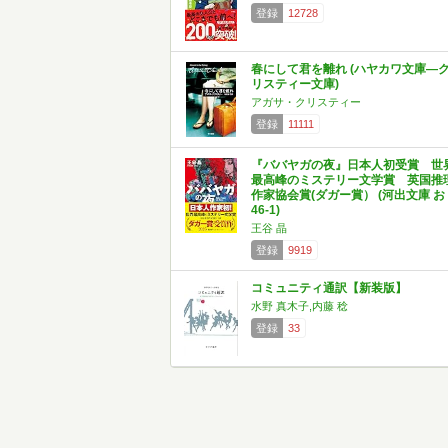
登録
12728
春にして君を離れ (ハヤカワ文庫―
リスティー文庫)
アガサ・クリスティー
登録
11111
『ババヤガの夜』日本人初受賞 世
最高峰のミステリー文学賞 英国推
作家協会賞(ダガー賞） (河出文庫 お
46-1)
王谷 晶
登録
9919
コミュニティ通訳【新装版】
水野 真木子,内藤 稔
登録
33