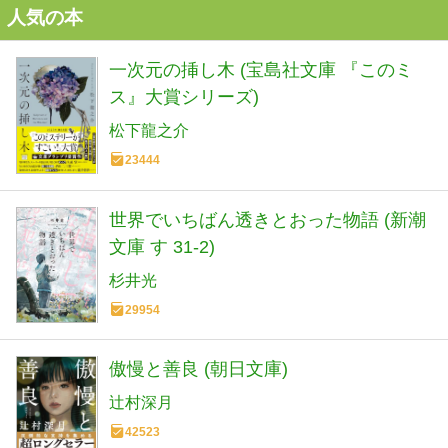
人気の本
一次元の挿し木 (宝島社文庫 『このミ
ス』大賞シリーズ)
松下龍之介
23444
世界でいちばん透きとおった物語 (新潮
文庫 す 31-2)
杉井光
29954
傲慢と善良 (朝日文庫)
辻村深月
42523