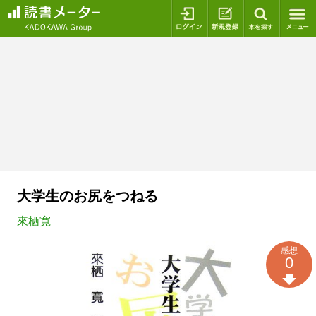
ログイン
新規登録
本を探
大学生のお尻をつねる
來栖寛
感想
0