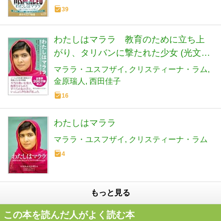
39
わたしはマララ 教育のために立ち上
がり、タリバンに撃たれた少女 (光文社
未来ライブラリー Mユ 1-1)
マララ・ユスフザイ
クリスティーナ・ラム
金原瑞人
西田佳子
16
わたしはマララ
マララ・ユスフザイ
クリスティーナ・ラム
4
もっと見る
この本を読んだ人がよく読む本