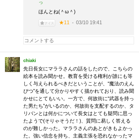
っ
ほんとね(＾ω＾)
★11
03/10 19:41
ナイス
chiaki
先日長女にマララさんの話をしたので、こちらの
絵本を読み聞かせ。教育を受ける権利が誰にも等
しく与えられるべきだということが、“魔法のえん
ぴつ”を通して分かりやすく描かれており、読み聞
かせにとてもいい。一方で、何故街に“武器を持っ
た男たち”がいるのか、何故街を支配するのか、タ
リバンとは何かについて長女はとても疑問に思っ
たようで(そりゃそうだ！)、質問に易しく答える
のが難しかった。マララさんのあとがきもよかっ
た。強い信念を持ち、主義主張を恐れなかったマ