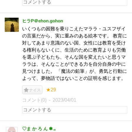
ヒラP＠ehon.gohon
いくつもの困難を乗りこえたマララ・ユスフザイ
の言葉だから、実に重みのある絵本です。 教育に
対してあまり意識のない国、女性には教育を受け
る権利もないくに、生活のために教育よりも労働
を選ぶ子どもたち、そんな国を変えたいと思うマ
ララは、そんなことができる力を自分自身の中に
見つけました。 「魔法の鉛筆」が、勇気と行動に
よって、夢物語ではないことの証明を感じます。
★29
ナイス
コメント(0)
2023/04/01
♡ま か ろ ん ✽.｡