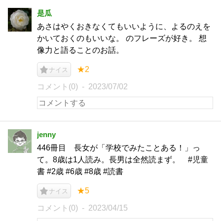
是瓜
あさはやくおきなくてもいいように、よるのえを
かいておくのもいいな。 のフレーズが好き。 想
像力と語ることのお話。
★2
ナイス
コメント(0)
2023/07/02
jenny
446冊目 長女が「学校でみたことある！」っ
て。8歳は1人読み。長男は全然読まず。 #児童
書 #2歳 #6歳 #8歳 #読書
★5
ナイス
コメント(0)
2023/04/15