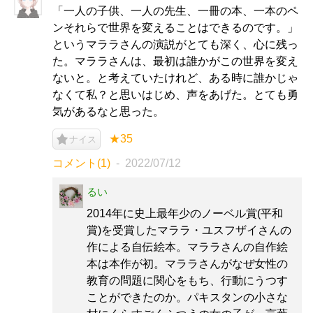
「一人の子供、一人の先生、一冊の本、一本のペ
ンそれらで世界を変えることはできるのです。」
というマララさんの演説がとても深く、心に残っ
た。マララさんは、最初は誰かがこの世界を変え
ないと。と考えていたけれど、ある時に誰かじゃ
なくて私？と思いはじめ、声をあげた。とても勇
気があるなと思った。
★35
ナイス
コメント(1)
2022/07/12
るい
2014年に史上最年少のノーベル賞(平和
賞)を受賞したマララ・ユスフザイさんの
作による自伝絵本。マララさんの自作絵
本は本作が初。マララさんがなぜ女性の
教育の問題に関心をもち、行動にうつす
ことができたのか。パキスタンの小さな