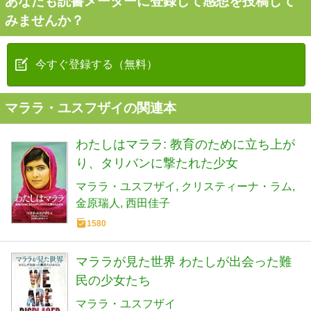
あなたも読書メーターに登録して感想を投稿して
みませんか？
今すぐ登録する（無料）
マララ・ユスフザイの関連本
わたしはマララ: 教育のために立ち上が
り、タリバンに撃たれた少女
マララ・ユスフザイ
クリスティーナ・ラム
金原瑞人
西田佳子
1580
マララが見た世界 わたしが出会った難
民の少女たち
マララ・ユスフザイ