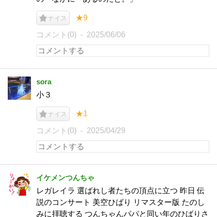
★9
ナイス
コメント(0)
2025/06/06
sora
小３
★1
ナイス
コメント(0)
2025/04/29
イケメンつんちゃ
レガレイラ 選ばれし者たちの頂点に立つ 昨日 伝
説のコンサート 美空ひばり リマスター版 たのし
みに拝聴する つんちゃんパパと同い年のひばりさ