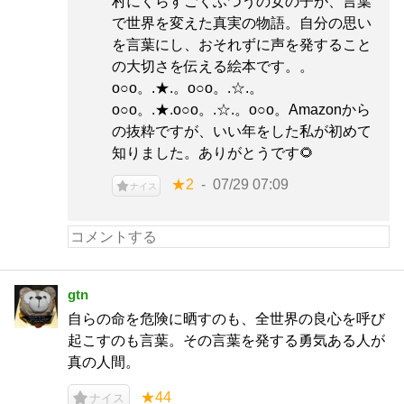
村にくらすごくふつうの女の子が、言葉
で世界を変えた真実の物語。自分の思い
を言葉にし、おそれずに声を発すること
の大切さを伝える絵本です。。
o○o。.★.。o○o。.☆.。
o○o。.★.o○o。.☆.。o○o。Amazonから
の抜粋ですが、いい年をした私が初めて
知りました。ありがとうです🌻
★2
07/29 07:09
ナイス
gtn
自らの命を危険に晒すのも、全世界の良心を呼び
起こすのも言葉。その言葉を発する勇気ある人が
真の人間。
★44
ナイス