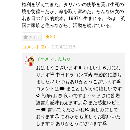
権利を訴えてきた。タリバンの銃撃を受け生死の
境を彷徨ったが、命を取り留めた。そんな彼女の
若き日の自伝的絵本。1997年生まれる。今は、英
国に家族と住みながら、活動を続けている。
★20
ナイス
コメント(2)
2024/12/16
イケメンつんちゃ
おはようございます🙇 いよいよ６月にな
ります☔ 中日ドラゴンズ🐲 奇跡的に勝ち
ました🎉 いつもありがとうございます🙇
コメントは🗯️ まことしやかに嬉しいです
🍉 戦争は､📕 良いですよ～✨ まさに☝️ 岩
波書店感味わえますよ🤗 また感想レビュ
ー🗯️ 書いてくださいね📝 楽しみにして
おります🤗 これからも宜しくお願いいた
します🙇 ありがとうございます🙇