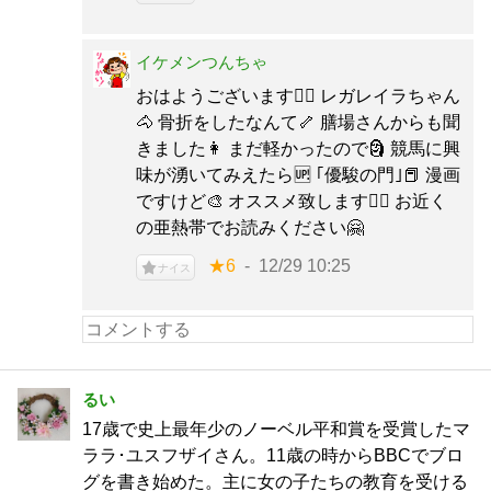
イケメンつんちゃ
おはようございます🙇‍♂️ レガレイラちゃん
🐴 骨折をしたなんて🦴 膳場さんからも聞
きました👩 まだ軽かったので🗿 競馬に興
味が湧いてみえたら🆙 ｢優駿の門｣📕 漫画
ですけど🎨 オススメ致します🙇‍♂️ お近く
の亜熱帯でお読みください🤗
★6
12/29 10:25
ナイス
るい
17歳で史上最年少のノーベル平和賞を受賞したマ
ララ･ユスフザイさん。11歳の時からBBCでブロ
グを書き始めた。主に女の子たちの教育を受ける