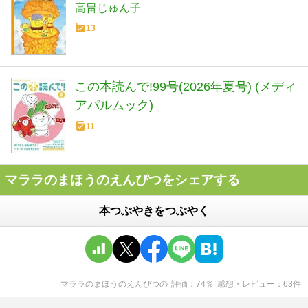
高畠じゅん子
13
この本読んで!99号(2026年夏号) (メディ
アパルムック)
11
マララのまほうのえんぴつをシェアする
本つぶやきをつぶやく
マララのまほうのえんぴつ
の
評価
74
％
感想・レビュー
63
件