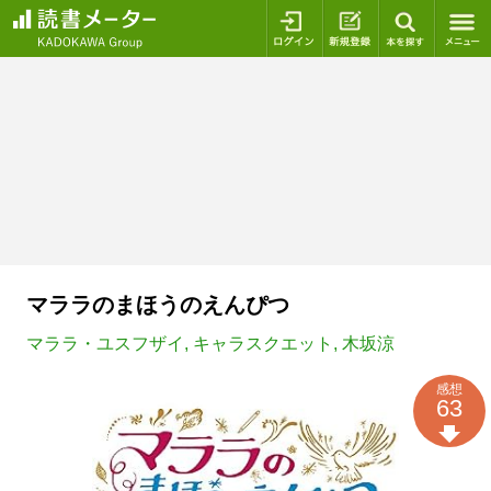
ログイン
新規登録
本を探
マララのまほうのえんぴつ
マララ・ユスフザイ
,
キャラスクエット
,
木坂涼
感想
63