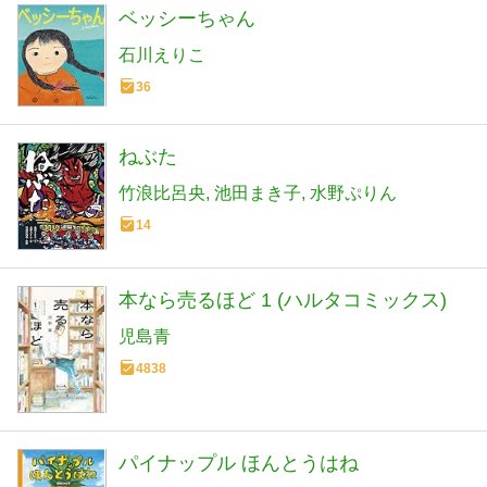
ベッシーちゃん
石川えりこ
36
ねぶた
竹浪比呂央
池田まき子
水野ぷりん
14
本なら売るほど 1 (ハルタコミックス)
児島青
4838
パイナップル ほんとうはね