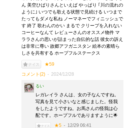
ん 美空ひばりさんといえば やっぱり ｢川の流れの
ように｣ いつでも歌える状態で見続ける いつまで
たってもダメな私ね ノーマネーでフィニッシュで
す 終了 歌わんのかい まるで クリープを入れない
コーヒーなんて レビューさんのオススメ物件 マ
ララさんの思いが詰まった自伝的な話 彼女の訴え
は非常に尊い 故郷アフガニスタン 絵本の素晴ら
しさを共有する ホープフルステークス
★59
ナイス
コメント(2)
2024/12/28
るい
レガレイラ さんは、女の子なんですね。
写真を見て小さいなと感じました。怪我
をしたようですね。お馬さんの怪我は心
配です。ホープフルでありますように🌟
★5
12/29 06:41
ナイス