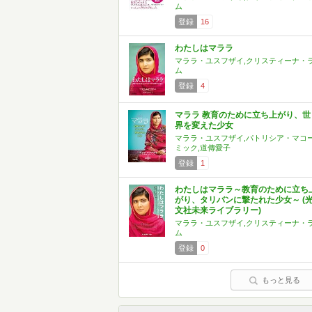
ム
登録
16
わたしはマララ
マララ・ユスフザイ,クリスティーナ・
ム
登録
4
マララ 教育のために立ち上がり、世
界を変えた少女
マララ・ユスフザイ,パトリシア・マコ
ミック,道傳愛子
登録
1
わたしはマララ～教育のために立ち
がり、タリバンに撃たれた少女～ (
文社未来ライブラリー)
マララ・ユスフザイ,クリスティーナ・
ム
登録
0
もっと見る