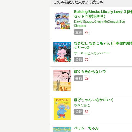
この本を読んだ人がよく読む本
Building Blocks Library Level 3 [
セットCD付] (BBL)
David Staggs,Glenn McDougall,Ben
Shearon
登録
27
なきむし なきこちゃん (日本傑作絵
シリーズ)
ザ・キャビンカンパニー
登録
70
ぼくらをからないで
登録
29
ほげちゃん いなかにいく
やぎたみこ
登録
31
ベッシーちゃん