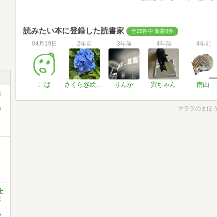
読みたい本に登録した読書家
全25件中 新着8件
04月19日
2年前
3年前
4年前
4年前
こば
さくら@絵本記録
りんか
寅ちゃん
南由
上
マララのまほ
ラ
上
文
ラ