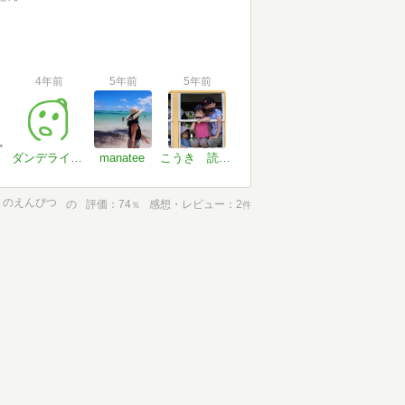
4年前
5年前
5年前
ダンデライオン
manatee
こうき 読書苦手だけど目指せ3万頁
うのえんぴつ
の
評価
74
感想・レビュー
2
％
件