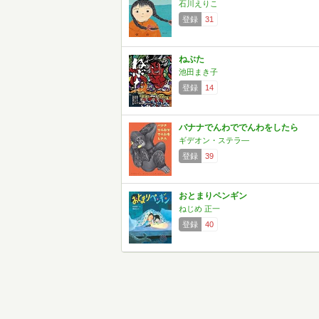
石川えりこ
登録
31
ねぶた
池田まき子
登録
14
バナナでんわででんわをしたら
ギデオン・ステラ―
登録
39
おとまりペンギン
ねじめ 正一
登録
40