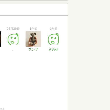
08月29日
1年前
1年前
、
ヲンブ
きのせ
せん