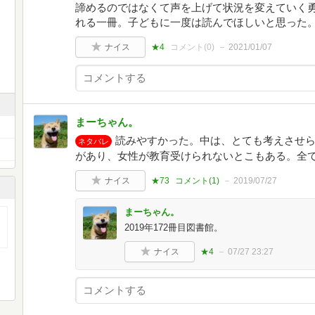
諦めるのではなくて声を上げて状況を変えていく
れる一冊。子どもに一度は読んでほしいと思った
ナイス
★4
コメント(
0
)
2021/01/07
まーちゃん。
読みやすかった。中は、とても考えさせ
ネタバレ
があり、女性が教育受けられないとこもある。全
ナイス
★73
コメント(
1
)
2019/07/27
まーちゃん。
2019年172冊目図書館。
ナイス
★4
07/27 23:27