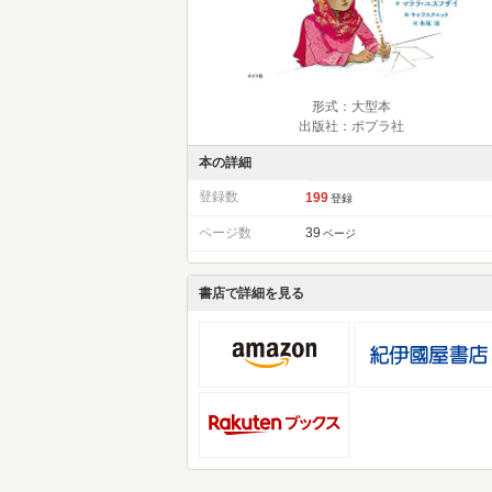
形式：大型本
出版社：ポプラ社
本の詳細
登録数
199
登録
ページ数
39
ページ
書店で詳細を見る