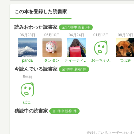
この本を登録した読書家
読みおわった読書家
全173件中 新着8件
06月28日
06月10日
04月24日
01月12日
08月30日
panda
タンタン
ティーティーウー
おーちゃん
つぼみ
今読んでいる読書家
全1件中 新着1件
5年前
ぽこ
積読中の読書家
全0件中 新着0件
登録しているユーザーはいま