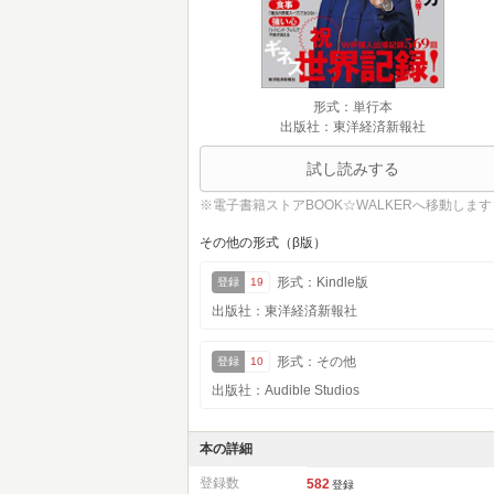
形式：単行本
出版社：東洋経済新報社
試し読みする
※電子書籍ストアBOOK☆WALKERへ移動します
その他の形式（β版）
形式：Kindle版
登録
19
出版社：東洋経済新報社
形式：その他
登録
10
出版社：Audible Studios
本の詳細
登録数
582
登録