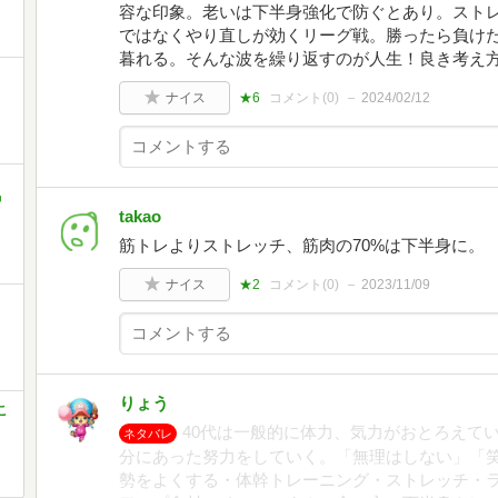
容な印象。老いは下半身強化で防ぐとあり。ストレ
ではなくやり直しが効くリーグ戦。勝ったら負け
暮れる。そんな波を繰り返すのが人生！良き考え
ナイス
★6
コメント(
0
)
2024/02/12
中
takao
筋トレよりストレッチ、筋肉の70%は下半身に。
ナイス
★2
コメント(
0
)
2023/11/09
りょう
こ
40代は一般的に体力、気力がおとろえて
ネタバレ
分にあった努力をしていく。「無理はしない」「
勢をよくする・体幹トレーニング・ストレッチ・