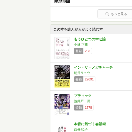
もっと見る
この本を読んだ人がよく読む本
もうひとつの幸せ論
小林 正観
登録
258
イン・ザ・メガチャーチ
朝井リョウ
登録
22091
ブティック
池井戸 潤
登録
1778
本音に気づく会話術
西任 暁子