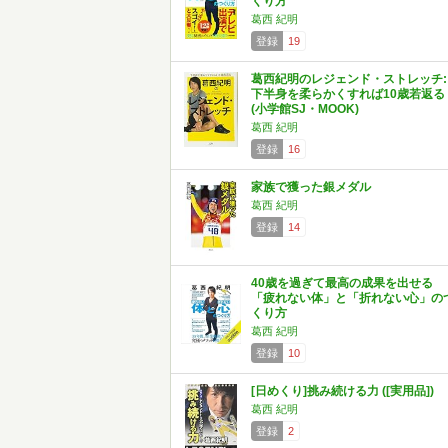
くり方
葛西 紀明
登録
19
葛西紀明のレジェンド・ストレッチ:
下半身を柔らかくすれば10歳若返る
(小学館SJ・MOOK)
葛西 紀明
登録
16
家族で獲った銀メダル
葛西 紀明
登録
14
40歳を過ぎて最高の成果を出せる
「疲れない体」と「折れない心」の
くり方
葛西 紀明
登録
10
[日めくり]挑み続ける力 ([実用品])
葛西 紀明
登録
2