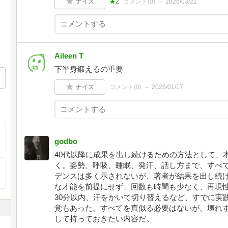
ナイス
★2
コメント(
0
)
2026/03/22
Aileen T
下半身鍛えるの重要
ナイス
コメント(
0
)
2026/01/17
godbo
40代以降に成果を出し続けるための方法として、
く。姿勢、呼吸、睡眠、発汗、話し方まで、すべ
デンスは多く示されないが、著者が結果を出し続
な才能を前提にせず、回数も時間も少なく、再現
30分以内、汗をかいて切り替えるなど、すでに実
覚もあった。すべてを真似る必要はないが、壊れ
して持っておきたい内容だ。