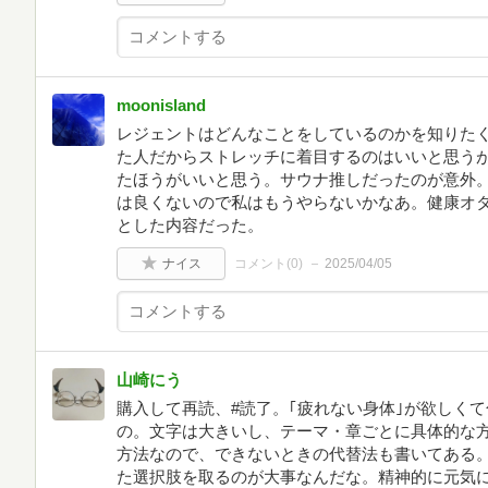
moonisland
レジェントはどんなことをしているのかを知りた
た人だからストレッチに着目するのはいいと思う
たほうがいいと思う。サウナ推しだったのが意外
は良くないので私はもうやらないかなあ。健康オ
とした内容だった。
ナイス
コメント(
0
)
2025/04/05
山崎にう
購入して再読、#読了。｢疲れない身体｣が欲しく
の。文字は大きいし、テーマ・章ごとに具体的な
方法なので、できないときの代替法も書いてある
た選択肢を取るのが大事なんだな。精神的に元気