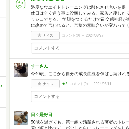
過度なウエイトトレーニングは酸化させ老いを促
休日は全く違う事に没頭してみる。家族と凄した
ッシュできる。 笑顔をつくるだけで副交感神経が
に改めて言われると、言葉の意味合いが変わって
ナイス
コメント(
0
)
2024/08/27
すーさん
今40歳。ここから自分の成長曲線を伸ばし続けれ
ナイス
★2
コメント(
0
)
2024/06/11
つ
日々是好日
50歳を過ぎても、第一線で活躍される著者のトレ
若い頃と比べて、がむしゃらにトレーニングをしな