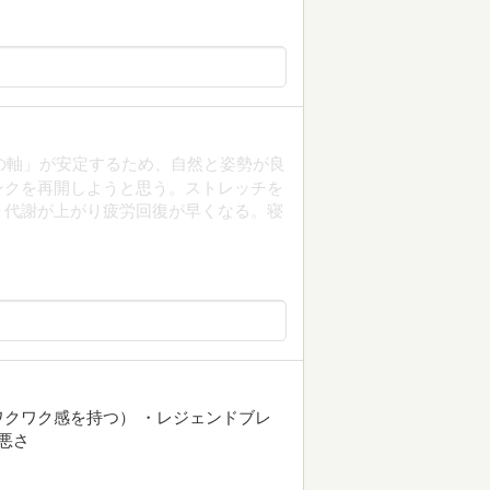
体の軸」が安定するため、自然と姿勢が良
ンクを再開しようと思う。ストレッチを
り代謝が上がり疲労回復が早くなる。寝
クワク感を持つ） ・レジェンドブレ
悪さ