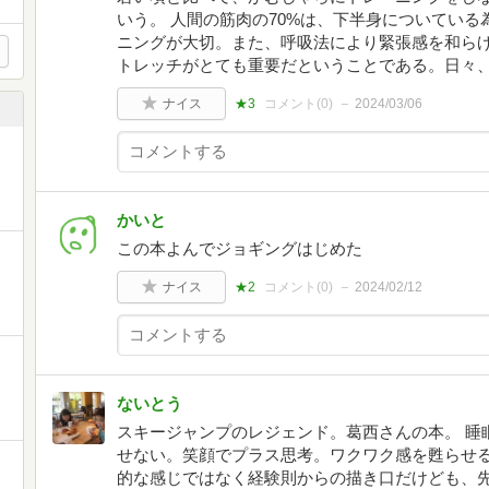
いう。 人間の筋肉の70%は、下半身についてい
ニングが大切。また、呼吸法により緊張感を和らげ
トレッチがとても重要だということである。日々
ナイス
★3
コメント(
0
)
2024/03/06
かいと
この本よんでジョギングはじめた
ナイス
★2
コメント(
0
)
2024/02/12
ないとう
スキージャンプのレジェンド。葛西さんの本。 睡
せない。笑顔でプラス思考。ワクワク感を甦らせ
的な感じではなく経験則からの描き口だけども、