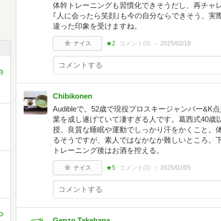
体幹トレーニングも習慣化できそうだし、再チャ
｢人に会ったら笑顔｣も今の自分ならできそう。実
違った印象を受けますね。
ナイス
★2
コメント(
0
)
2025/02/18
)
Chibikonen
Audibleで。52歳で現役プロスキージャンパー&
業を成し遂げていて凄すぎる人です。葛西式40歳以
授。良質な睡眠や運動でしっかり汗をかくこと。
るそうですが、素人ではなかなか難しいところ。下
トレーニング後はお酒を控える。
ナイス
★5
コメント(
0
)
2025/02/05
つ
Genzo Takehana