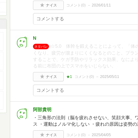
ナイス
コメント(
0
)
2026/01/11
N
☆5.0 体幹を鍛えることによって、「
ネタバレ
くなり、疲労が溜まりにくくなるとのこと。プラ
することで、ケガ予防やリラックス効果、なによ
る前に布団の上でスマホをいじらない。
ナイス
★1
コメント(
0
)
2025/05/11
阿部貴明
・三角形の法則（脳を疲れさせない、笑顔大事、ワ
ス ・運動はノルマ化しない ・疲れの原因は姿勢の
ナイス
コメント(
0
)
2025/04/05