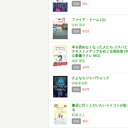
登録
151
ファイア・ドーム (上)
辻村 深月
登録
5122
本を読めなくなった人たち-コスパと
テキストメディアをめぐる現在形 (
公新書ラクレ 861)
稲田 豊史
登録
1670
さよならジャバウォック
伊坂幸太郎
登録
8378
書店に行くとだいたいイイコトが起
る
杉浦 正人
登録
353