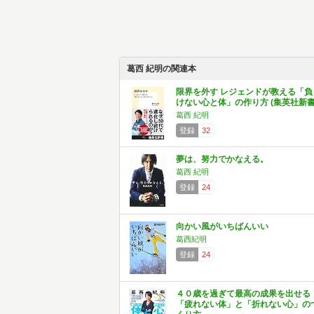
葛西 紀明の関連本
限界を外す レジェンドが教える「負
けない心と体」の作り方 (集英社新書
葛西 紀明
登録
32
夢は、努力でかなえる。
葛西 紀明
登録
24
向かい風がいちばんいい
葛西紀明
登録
24
４０歳を過ぎて最高の成果を出せる
「疲れない体」と「折れない心」の