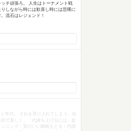
ッチ頑張ろ。 人生はトーナメント戦
たりしながら時には歓喜し時には悲嘆に
方。流石はレジェンド！
いく年代。 それを受け入れてしまう。自
笑顔で楽しく」「代謝を上げるには」姿
ランニング・質のいい睡眠をとる・代謝