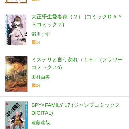
大正學生愛妻家（２） (コミックＤＡＹ
Ｓコミックス)
粥川すず
14
ミステリと言う勿れ（１６） (フラワー
コミックスα)
田村由美
24
SPY×FAMILY 17 (ジャンプコミックス
DIGITAL)
遠藤達哉