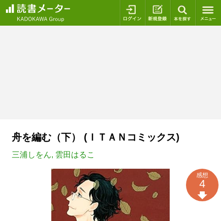
ログイン
新規登録
本を探
舟を編む（下） (ＩＴＡＮコミックス)
三浦しをん
,
雲田はるこ
感想
4