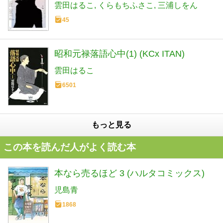
猫っ毛』『新宿ラッキーホー
雲田はるこ
くらもちふさこ
三浦しをん
ル』・・・ばら咲く10年―
45
昭和元禄落語心中(1) (KCx ITAN)
雲田はるこ
6501
もっと見る
この本を読んだ人がよく読む本
本なら売るほど 3 (ハルタコミックス)
児島青
1868