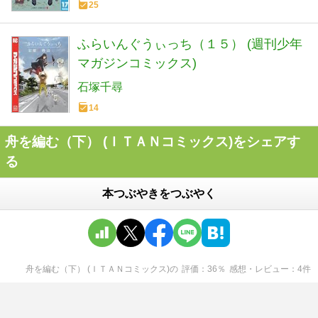
25
ふらいんぐうぃっち（１５） (週刊少年
マガジンコミックス)
石塚千尋
14
舟を編む（下） (ＩＴＡＮコミックス)をシェアす
る
本つぶやきをつぶやく
舟を編む（下） (ＩＴＡＮコミックス)
の
評価
36
％
感想・レビュー
4
件