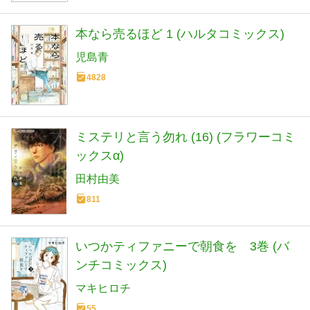
本なら売るほど 1 (ハルタコミックス)
児島青
4828
ミステリと言う勿れ (16) (フラワーコミ
ックスα)
田村由美
811
いつかティファニーで朝食を 3巻 (バ
ンチコミックス)
マキヒロチ
55