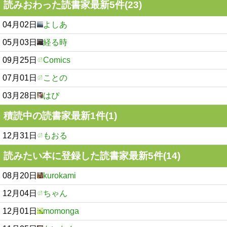
読みおわった読書家最新5件(23)
04月02日
よしあ
05月03日
経る時
09月25日
Comics
07月01日
ことの
03月28日
はぴ
積読中の読書家最新1件(1)
12月31日
もおる
読みたい本に登録した読書家最新5件(14)
08月20日
kurokami
12月04日
ちゃん
12月01日
momonga