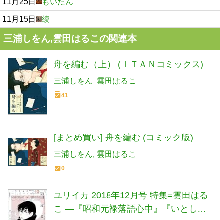
11月25日
もいたん
11月15日
綾
三浦しをん,雲田はるこの関連本
舟を編む（上） (ＩＴＡＮコミックス)
三浦しをん
雲田はるこ
41
[まとめ買い] 舟を編む (コミック版)
三浦しをん
雲田はるこ
0
ユリイカ 2018年12月号 特集=雲田はる
こ ―『昭和元禄落語心中』『いとしの