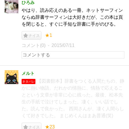
ひろみ
やはり、読み応えのある一冊。ネットサーフィン
ならぬ辞書サーフィンは大好きだが、この本は頁
を閉じると、すぐに手短な辞書に手がのびる。
★1
ナイス
コメント(0)
2015/07/11
メルト
【図書館本】辞書をつくる人間たちの、静
ネタバレ
かに熱い物語。だれかの情熱に、情熱で応えるこ
とという文章が非常に心に残った。最後、松本先
生の手紙で泣けてしまった。凄く、いい話でし
た。読んで良かった。 西岡さんが、凄く人間らし
くて好きでした。 まじめくんはまあ普通(笑)
★23
ナイス