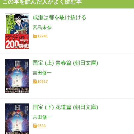
この本を読んだ人がよく読む本
成瀬は都を駆け抜ける
宮島未奈
12741
国宝 (上) 青春篇 (朝日文庫)
吉田修一
10917
国宝 (下) 花道篇 (朝日文庫)
吉田修一
9533