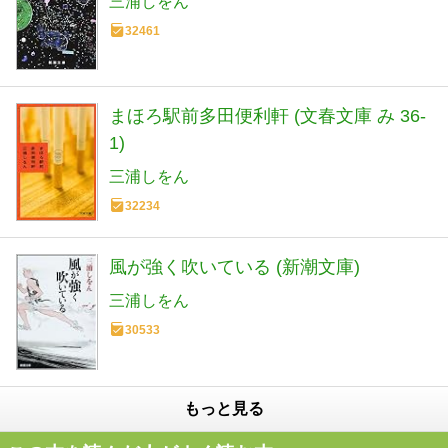
三浦しをん
32461
まほろ駅前多田便利軒 (文春文庫 み 36-
1)
三浦しをん
32234
風が強く吹いている (新潮文庫)
三浦しをん
30533
もっと見る