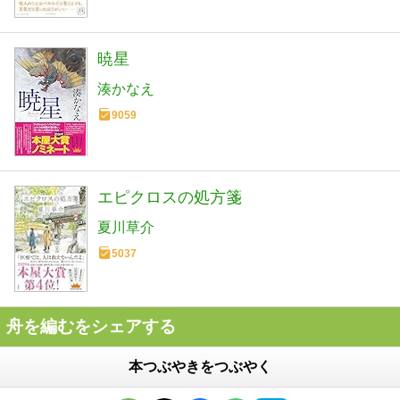
暁星
湊かなえ
9059
エピクロスの処方箋
夏川草介
5037
舟を編むをシェアする
本つぶやきをつぶやく