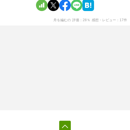
舟を編む
の
評価
28
％
感想・レビュー
17
件