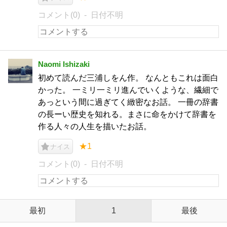
コメント(0)
日付不明
Naomi Ishizaki
初めて読んだ三浦しをん作。 なんともこれは面白
かった。 一ミリ一ミリ進んでいくような、繊細で
あっという間に過ぎてく緻密なお話。 一冊の辞書
の長ーい歴史を知れる。まさに命をかけて辞書を
作る人々の人生を描いたお話。
★1
ナイス
コメント(0)
日付不明
最初
1
最後