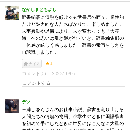
ながしまともよし
辞書編纂に情熱を傾ける玄武書房の面々。個性的
だけど魅力的な人たちばかりで、楽しめました。
人事異動や退職により、人が変わっても「大渡
海」への思いは引き継がれていき、辞書編集部の
一体感が眩しく感じました。辞書の素晴らしさを
再認識しました。
★1
ナイス
コメント(0)
2023/10/05
テツ
三浦しをんさんのお仕事小説。辞書を創り上げる
人間たちの情熱の物語。小学生のときに国語辞書
を初めて手にしたときに世界にはこんなに大量の