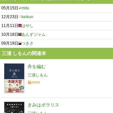
05月15日
mitu
12月23日
keikun
11月11日
はやし
10月18日
あんずジャム
09月19日
つきさ
三浦 しをんの関連本
舟を編む
三浦しをん
65991
きみはポラリス