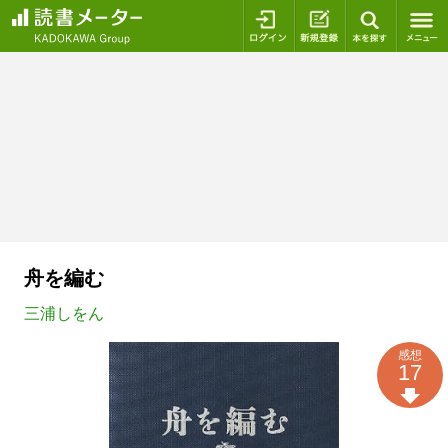
ログイン
新規登録
本を探
舟を編む
三浦しをん
感想
17