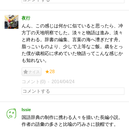
夜行
んん、この感じは何かに似ていると思ったら、冲
方丁の天地明察でした。淡々と物語は進み、淡々
と終わる。辞書の編集、言葉の海へ漕ぎだす舟。
脂っこいものより、少しで上等なご飯。歳をとっ
た僕が歳相応に求めていた物語ってこんな感じか
も知れない。
★28
ナイス
コメント(0)
2014/04/24
Issie
国語辞典の制作に携わる人々を描いた長編小説。
作者の語彙の多さと比喩の巧みさに脱帽です。