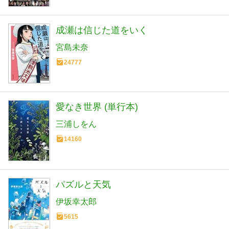
成瀬は信じた道をいく
宮島未奈
24777
愛なき世界 (単行本)
三浦しをん
14160
パズルと天気
伊坂幸太郎
5615