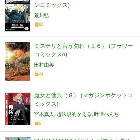
ンコミックス)
荒川弘
50
ミステリと言う勿れ（１６） (フラワー
コミックスα)
田村由美
24
魔女と傭兵（８） (マガジンポケットコ
ミックス)
宮木真人
超法規的かえる
叶世べんち
5