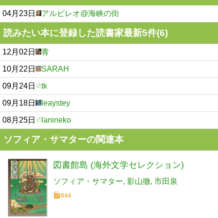
04月23日
アルビレオ@海峡の街
読みたい本に登録した読書家最新5件(6)
12月02日
青
10月22日
SARAH
09月24日
tk
09月18日
leaystey
08月25日
lanineko
ソフィア・サマターの関連本
図書館島 (海外文学セレクション)
ソフィア・サマター
影山徹
市田泉
844