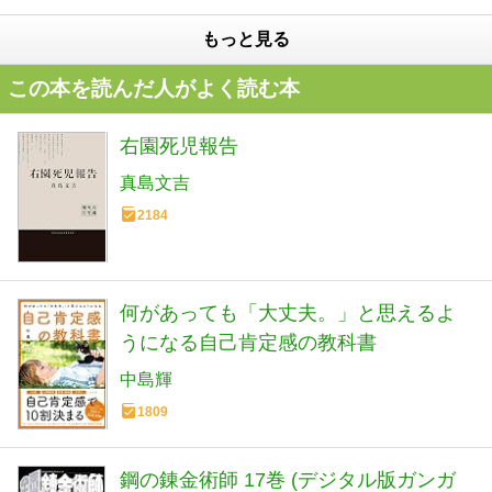
もっと見る
この本を読んだ人がよく読む本
右園死児報告
真島文吉
2184
何があっても「大丈夫。」と思えるよ
うになる自己肯定感の教科書
中島輝
1809
鋼の錬金術師 17巻 (デジタル版ガンガ