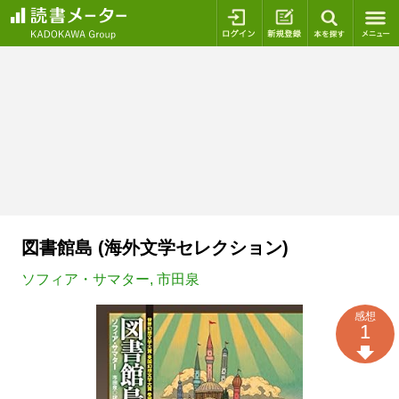
ログイン
新規登録
本を探
図書館島 (海外文学セレクション)
ソフィア・サマター
,
市田泉
感想
1