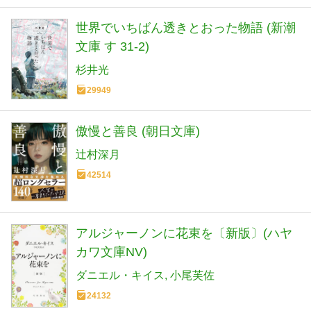
世界でいちばん透きとおった物語 (新潮
文庫 す 31-2)
杉井光
29949
傲慢と善良 (朝日文庫)
辻村深月
42514
アルジャーノンに花束を〔新版〕(ハヤ
カワ文庫NV)
ダニエル・キイス
小尾芙佐
24132