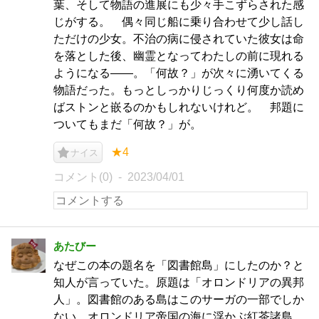
葉、そして物語の進展にも少々手こずらされた感
じがする。 偶々同じ船に乗り合わせて少し話し
ただけの少女。不治の病に侵されていた彼女は命
を落とした後、幽霊となってわたしの前に現れる
ようになる――。「何故？」が次々に湧いてくる
物語だった。もっとしっかりじっくり何度か読め
ばストンと嵌るのかもしれないけれど。 邦題に
ついてもまだ「何故？」が。
★4
ナイス
コメント(0)
2023/04/01
あたびー
なぜこの本の題名を「図書館島」にしたのか？と
知人が言っていた。原題は「オロンドリアの異邦
人」。図書館のある島はこのサーガの一部でしか
ない。オロンドリア帝国の海に浮かぶ紅茶諸島。