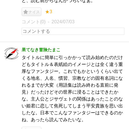
ど、読む前からなんかつらいなぁ。
★3
ナイス
コメント(0)
2024/07/03
果てなき冒険たまこ
タイトルに簡単に引っかかって読み始めたのだけ
どもタイトル＆表紙絵のイメージとは全く違う重
厚なファンタジー。これでもかというくらい出て
くる地名、人名、慣習、宗教などの固有名詞にな
れるまでが大変（用語集は読み終わる直前に発
見）だったけどその世界に浸ることはできたか
な。主人公とジサヴェトの関係はあったことのな
い姫君に恋して焦死してしまう平安貴族を思い出
したな。日本でこんなファンタジーはできるのか
ね、あったら読んでみたいな。