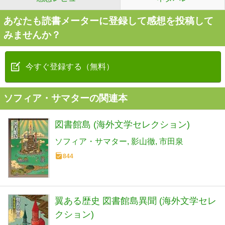
あなたも読書メーターに登録して感想を投稿して
みませんか？
今すぐ登録する（無料）
ソフィア・サマターの関連本
図書館島 (海外文学セレクション)
ソフィア・サマター
影山徹
市田泉
844
翼ある歴史 図書館島異聞 (海外文学セレ
クション)