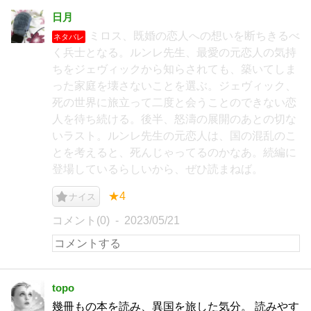
日月
ミロス、既婚の恋人への想いを断ちきるべ
ネタバレ
く兵士となる。ルンレ先生、最愛の元恋人の気持
ちをジェヴィックから知らされても、築いてしま
った家庭を壊さないことを選ぶ。ジェヴィック、
死の世界に旅立って二度と会うことのできない恋
人を待ち続ける。後半、怒濤の展開のあとの切な
いラスト。ルンレ先生の元恋人は、国の混乱のこ
とを考えると、死んじゃってるのかなあ。続編に
登場しているらしいから、ぜひ読まねば。
★4
ナイス
コメント(0)
2023/05/21
topo
幾冊もの本を読み、異国を旅した気分。 読みやす