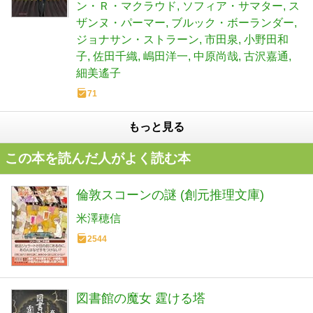
ン・Ｒ・マクラウド
ソフィア・サマター
ス
ザンヌ・パーマー
ブルック・ボーランダー
ジョナサン・ストラーン
市田泉
小野田和
子
佐田千織
嶋田洋一
中原尚哉
古沢嘉通
細美遙子
71
もっと見る
この本を読んだ人がよく読む本
倫敦スコーンの謎 (創元推理文庫)
米澤穂信
2544
図書館の魔女 霆ける塔