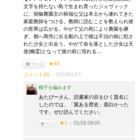
文字を持たない島で生まれ育ったジェヴィック
に、胡椒農園主の裕福な父は本土から連れてきた
家庭教師をつける。教師に読むことを教えられ彼
の世界は広がる。やがて父の死により農園を継
ぎ、都へ商売に出る船の上で彼は不治の病に犯さ
れた少女と出会う。やがて命を落とした少女は天
使(幽霊)となって彼の前に現れる…
★48
ナイス
コメント(4)
2023/01/27
帽子を編みます
あたびーさん、読書家の目をひく題名に
したのでは、「翼ある歴史」面白かった
です。ぜひ読んでください。
★1
01/28 08:05
ナイス