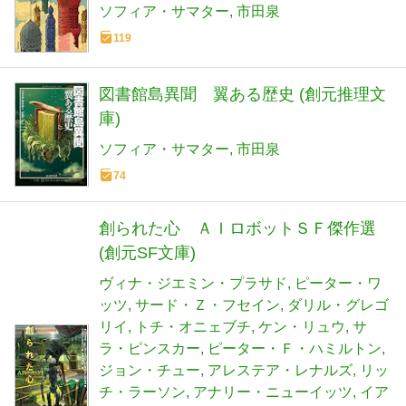
ソフィア・サマター
市田泉
119
図書館島異聞 翼ある歴史 (創元推理文
庫)
ソフィア・サマター
市田泉
74
創られた心 ＡＩロボットＳＦ傑作選
(創元SF文庫)
ヴィナ・ジエミン・プラサド
ピーター・ワ
ッツ
サード・Ｚ・フセイン
ダリル・グレゴ
リイ
トチ・オニェブチ
ケン・リュウ
サ
ラ・ピンスカー
ピーター・Ｆ・ハミルトン
ジョン・チュー
アレステア・レナルズ
リッ
チ・ラーソン
アナリー・ニューイッツ
イア