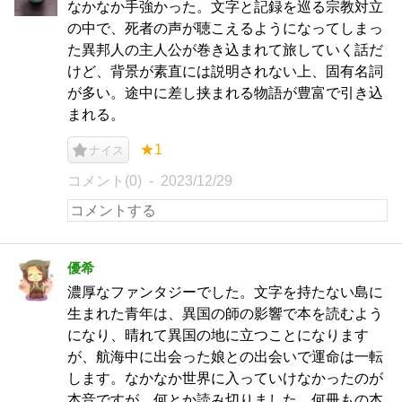
なかなか手強かった。文字と記録を巡る宗教対立
の中で、死者の声が聴こえるようになってしまっ
た異邦人の主人公が巻き込まれて旅していく話だ
けど、背景が素直には説明されない上、固有名詞
が多い。途中に差し挟まれる物語が豊富で引き込
まれる。
★1
ナイス
コメント(0)
2023/12/29
優希
濃厚なファンタジーでした。文字を持たない島に
生まれた青年は、異国の師の影響で本を読むよう
になり、晴れて異国の地に立つことになります
が、航海中に出会った娘との出会いで運命は一転
します。なかなか世界に入っていけなかったのが
本音ですが、何とか読み切りました。何冊もの本