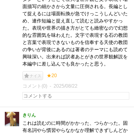
面描写の細かさから文量に圧倒される。長編とし
て捉えるには場面転換が急でけっこうしんどいた
め、連作短編と捉え直して読むと読みやすかっ
た。表現や世界の描き方がとても緻密なので幻想
的な雰囲気を味わえた。文字で表現する石の教団
と言葉で表現できないものを信奉する天使の教団
の争いが背後にあるのは著者のテーマにも読めて
興味深い。出来れば訳者あとがきの世界観解説を
本編中に差し込んでも良かったと思う。
★20
ナイス
コメント(0)
2025/08/22
きりん
これは読むのに時間がかかった、つらかった。固
有名詞やら慣習やらなかなか理解できずしんどか