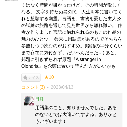
くはなく時間が掛かったけど、その時間が愛しく
なる。 文字を持たぬ島の民、人生を本に書いてく
れと懇願する幽霊。言語を、書物を愛した主人公
の試練の旅路を通して見た世界から離れ難い。 作
者が作り出した言語に触れられるのもこの作品の
魅力のひとつ。 巻末に用語集があるのでそちらを
参照しつつ読むのがおすすめ。(物語の半分くらい
まで存在に気付かず、たいへんだった…) あと、
邦題に引きずられず原題『A stranger in
Olondria』を念頭に置いて読んだ方がいいかも
★10
ナイス
コメント(3)
2023/04/13
日月
用語集のこと、知りませんでした。ある
のないとでは大違いですよね。ありがと
うございます！