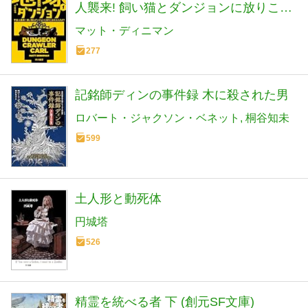
人襲来! 飼い猫とダンジョンに放りこま
れたんだが? (ハヤカワ文庫SF)
マット・ディニマン
277
記銘師ディンの事件録 木に殺された男
ロバート・ジャクソン・ベネット
桐谷知未
599
土人形と動死体
円城塔
526
精霊を統べる者 下 (創元SF文庫)