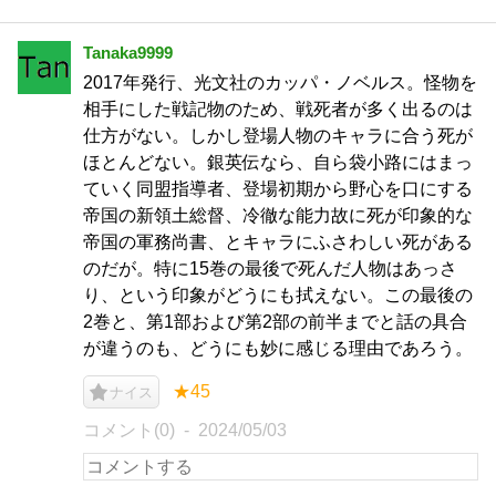
Tanaka9999
2017年発行、光文社のカッパ・ノベルス。怪物を
相手にした戦記物のため、戦死者が多く出るのは
仕方がない。しかし登場人物のキャラに合う死が
ほとんどない。銀英伝なら、自ら袋小路にはまっ
ていく同盟指導者、登場初期から野心を口にする
帝国の新領土総督、冷徹な能力故に死が印象的な
帝国の軍務尚書、とキャラにふさわしい死がある
のだが。特に15巻の最後で死んだ人物はあっさ
り、という印象がどうにも拭えない。この最後の
2巻と、第1部および第2部の前半までと話の具合
が違うのも、どうにも妙に感じる理由であろう。
★45
ナイス
コメント(0)
2024/05/03