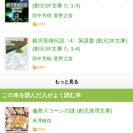
(創元SF文庫 た 1-3)
田中芳樹
星野之宣
2725
銀河英雄伝説〈4〉策謀篇 (創元SF文庫)
(創元SF文庫 た 1-4)
田中芳樹
星野之宣
2487
もっと見る
この本を読んだ人がよく読む本
倫敦スコーンの謎 (創元推理文庫)
米澤穂信
2546