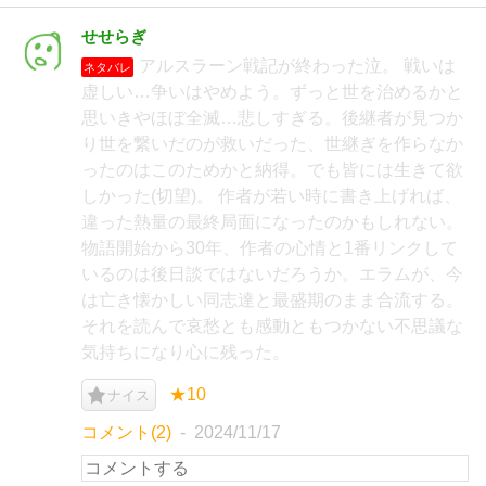
せせらぎ
アルスラーン戦記が終わった泣。 戦いは
ネタバレ
虚しい…争いはやめよう。ずっと世を治めるかと
思いきやほぼ全滅…悲しすぎる。後継者が見つか
り世を繋いだのが救いだった、世継ぎを作らなか
ったのはこのためかと納得。でも皆には生きて欲
しかった(切望)。 作者が若い時に書き上げれば、
違った熱量の最終局面になったのかもしれない。
物語開始から30年、作者の心情と1番リンクして
いるのは後日談ではないだろうか。エラムが、今
は亡き懐かしい同志達と最盛期のまま合流する。
それを読んで哀愁とも感動ともつかない不思議な
気持ちになり心に残った。
★10
ナイス
コメント(2)
2024/11/17