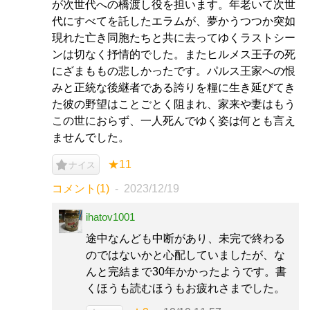
が次世代への橋渡し役を担います。年老いて次世
代にすべてを託したエラムが、夢かうつつか突如
現れた亡き同胞たちと共に去ってゆくラストシー
ンは切なく抒情的でした。またヒルメス王子の死
にざまももの悲しかったです。パルス王家への恨
みと正統な後継者である誇りを糧に生き延びてき
た彼の野望はことごとく阻まれ、家来や妻はもう
この世におらず、一人死んでゆく姿は何とも言え
ませんでした。
★11
ナイス
コメント(1)
2023/12/19
ihatov1001
途中なんども中断があり、未完で終わる
のではないかと心配していましたが、な
んと完結まで30年かかったようです。書
くほうも読むほうもお疲れさまでした。