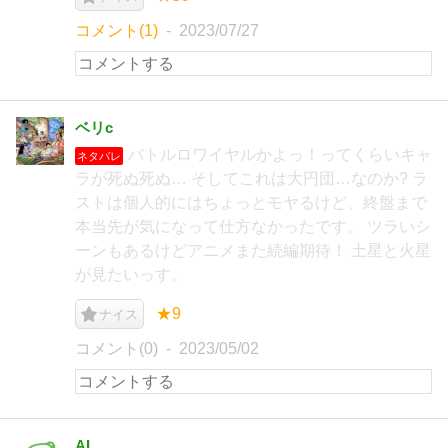
コメント(1)
2023/07/27
ベリc
バトルロワイヤルかよっ！ってくらいキャ
ネタバレ
ラが死ぬ死ぬ… そしてこれは大円団…なのか? ラ
ストは個人的にはちょっとモヤるけど、終盤まで
本当先が気になって仕方なかったです。 ツラいシ
ーンもあるけどアニメまた続編期待！ 土星と火星
が見たいっす。
★9
ナイス
コメント(0)
2023/05/02
AI