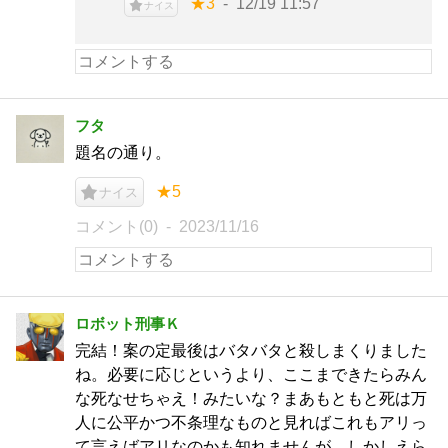
★3
12/19 11:57
ナイス
フタ
題名の通り。
★5
ナイス
コメント(0)
2023/11/16
ロボット刑事Ｋ
完結！案の定最後はバタバタと殺しまくりました
ね。必要に応じというより、ここまできたらみん
な死なせちゃえ！みたいな？まあもともと死は万
人に公平かつ不条理なものと見ればこれもアリっ
て言えばアリなのかも知れませんが。しかしえら