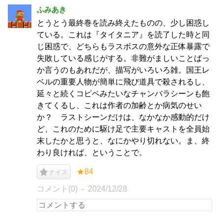
ふみあき
とうとう最終巻を読み終えたものの、少し困惑し
ている。これは『タイタニア』を読了した時と同
じ困惑で、どちらもラスボスの意外な正体暴露で
失敗している感じがする。非難がましいことばっ
か言うのもあれだが、描写がいろいろ雑。国王レ
ベルの重要人物が簡単に飛び道具で殺されるし、
延々と続くコピペみたいなチャンバラシーンも飽
きてくるし、これは作者の加齢とか病気のせい
か？ ラストシーンだけは、なかなか感動的だけ
ど、これのために駆け足で主要キャストを全員始
末したかと思うと、なにかやり切れない。ま、終
わり良ければ、ということで。
★84
ナイス
コメント(0)
2024/12/28