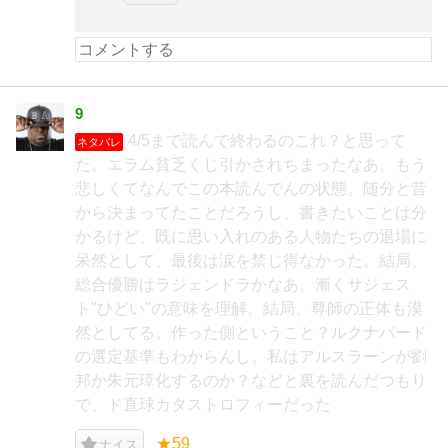
9
4/5まで読んで終わるのこれ？と思って
ネタバレ
た。エラム貧乏くじ引かされちまったなあ。もう
悲しくてなんでこの本読んでんの状態。随分と昔
から決まってたことだろうし、書きたいことは分
かるけど、既に思い入れのある人物たちの退場に
呆然として、最後は涙を禁じ得なかった。結局、
総合優勝はラジェンドラかなあ。漸くサジェス
ト"ひどい"の意味を理解。結局、尊師の正体も漠
然としてる。作った側ということ？ルクナバード
の選定基準もわからんし。私はアルスラーンが劉
邦か朱元璋化するのか？などと裏を読んだつもり
で、ド直球カタストロフィーだった
★59
ナイス