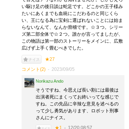
い駆け足の後日談は蛇足です。どこかの王子様み
たいにあくまでも血統にこだわるのと同じくら
い、王になる為に宝剣に選ばれないことには始ま
らないなんて、なんか滑稽です。☆３つ。シリー
ズ第二部全体で☆２つ。誰かが言ってましたが、
この物語は第一部のストーリーをメインに、広敷
広げず上手く畳むべきでした。
★27
ナイス
コメント(2)
2023/09/05
Norikazu Ando
そうですね、今思えば長い割には最後は
出演者死にまくってお終いってな感じで
すね。この先品に辛辣な意見を述べるの
って少し勇気があります、ロボット刑事
さんにナイス。
★1
12/20 08:57
ナイス