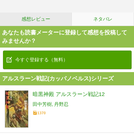
感想レビュー
ネタバレ
あなたも読書メーターに登録して感想を投稿して
みませんか？
今すぐ登録する（無料）
アルスラーン戦記(カッパノベルス)シリーズ
暗黒神殿 アルスラーン戦記12
田中芳樹
丹野忍
1370