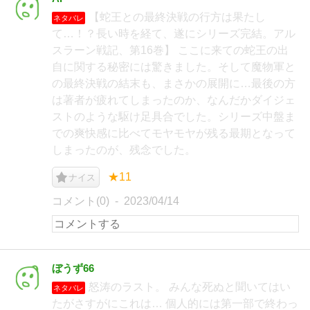
【蛇王との最終決戦の行方は果たし
ネタバレ
て…！？長い時を経て、遂にシリーズ完結。アル
スラーン戦記、第16巻】 ここに来ての蛇王の出
自に関する秘密には驚きました。そして魔物軍と
の最終決戦の結末も、まさかの展開に…最後の方
は著者が疲れてしまったのか、なんだかダイジェ
ストのような駆け足具合でした。シリーズ中盤ま
での爽快感に比べてモヤモヤが残る最期となって
しまったのが、残念でした。
★11
ナイス
コメント(0)
2023/04/14
ぼうず66
怒涛のラスト。 みんな死ぬと聞いてはい
ネタバレ
たがさすがにこれは… 個人的には第一部で終わっ