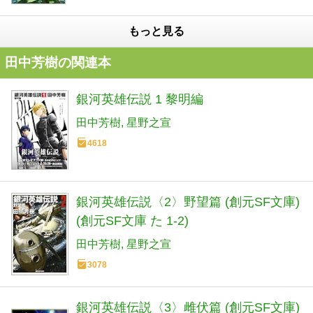
もっと見る
田中芳樹の関連本
銀河英雄伝説 1 黎明編
田中芳樹
星野之宣
4618
銀河英雄伝説〈2〉野望篇 (創元SF文庫)
(創元SF文庫 た 1-2)
田中芳樹
星野之宣
3078
銀河英雄伝説〈3〉雌伏篇 (創元SF文庫)