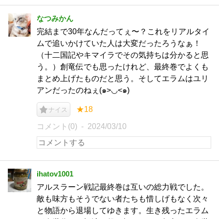
なつみかん
完結まで30年なんだってぇ〜？これをリアルタイ
ムで追いかけていた人は大変だったろうなぁ！
（十二国記やキマイラでその気持ちは分かると思
う。）創竜伝でも思ったけれど、最終巻でよくも
まとめ上げたものだと思う。そしてエラムはユリ
アンだったのねぇ(๑>◡<๑)
★18
ナイス
コメント(0)
2024/03/10
ihatov1001
アルスラーン戦記最終巻は互いの総力戦でした。
敵も味方もそうでない者たちも惜しげもなく次々
と物語から退場してゆきます。生き残ったエラム