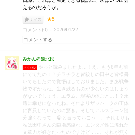
日譚。これほど満足できる物語に、次はいつ出会
えるのだろうか。
★5
ナイス
コメント(0)
2026/01/22
みかん@道北民
やっと読みましたよ…！え、もう8年も前
ネタバレ
にでてたの！？チラチラと皆殺しの田中と皆様書
いてらしたので覚悟はしておりました。まあ戦争
物ですからね、生き残るものが少ないのはしょう
がないでしょう。エラム、現実の体ごと…！？永
遠に幸せになったね。それよりザッハークの正体
に言及していたのに驚き。そしてアルスラーン随
分強くなって…😭と言っておこう…。それよりも
私は田中さんの臨場感溢れ、エンタメ性に溢れた
文章力が好きだったのですけど……。それが無く