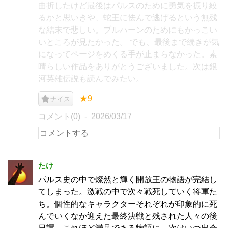
曲折したけど最後はパルスのために勇気を振り絞
るかと思いきや、蛇王に怯んで逃げるという無残
な結末で悲しい。ブルハーンのためにもかっこい
いところが見たかった。 でも、最後まで続きが気
になってページをめくる手が止まらなかった。素
晴らしい作品をありがとうございました。次は銀
河英雄伝説も読んでみたい。
★9
ナイス
コメント(0)
2026/03/17
たけ
パルス史の中で燦然と輝く開放王の物語が完結し
てしまった。激戦の中で次々戦死していく将軍た
ち。個性的なキャラクターそれぞれが印象的に死
んでいくなか迎えた最終決戦と残された人々の後