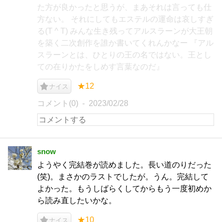
た方が良かったと思うが、まあそれは言っても仕
方ない。 それにしてもエステルの運命は哀しすぎ
る(T ^ T) みんな生き残ってアルスラーンが大王朝
を築く二次創作を誰か書いてくれんかなー 『アル
スラーンとは、ひとりの王の名ではない。王とし
ての在りかたをしめす言葉なのだ』
★12
ナイス
コメント(0)
2023/02/28
snow
ようやく完結巻が読めました。長い道のりだった
(笑)。まさかのラストでしたが。うん。完結して
よかった。もうしばらくしてからもう一度初めか
ら読み直したいかな。
★10
ナイス