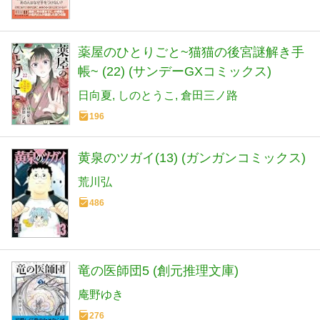
薬屋のひとりごと~猫猫の後宮謎解き手
帳~ (22) (サンデーGXコミックス)
日向夏
しのとうこ
倉田三ノ路
196
黄泉のツガイ(13) (ガンガンコミックス)
荒川弘
486
竜の医師団5 (創元推理文庫)
庵野ゆき
276