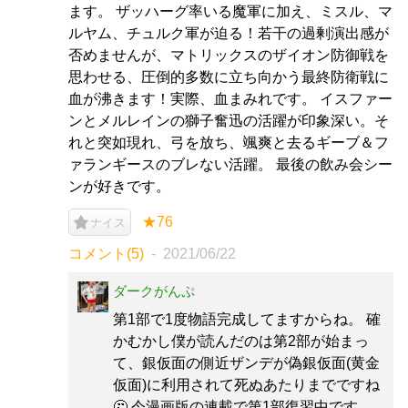
ます。 ザッハーグ率いる魔軍に加え、ミスル、マ
ルヤム、チュルク軍が迫る！若干の過剰演出感が
否めませんが、マトリックスのザイオン防御戦を
思わせる、圧倒的多数に立ち向かう最終防衛戦に
血が沸きます！実際、血まみれです。 イスファー
ンとメルレインの獅子奮迅の活躍が印象深い。そ
れと突如現れ、弓を放ち、颯爽と去るギーブ＆フ
ァランギースのブレない活躍。 最後の飲み会シー
ンが好きです。
★76
ナイス
コメント(5)
2021/06/22
ダークがんぷ
第1部で1度物語完成してますからね。 確
かむかし僕が読んだのは第2部が始まっ
て、銀仮面の側近ザンデが偽銀仮面(黄金
仮面)に利用されて死ぬあたりまでですね
🤔 今漫画版の連載で第1部復習中です