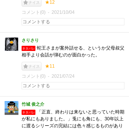
★12
ナイス
コメント(0)
2021/10/04
さりさり
蛇王さまが案外話せる、というか父母叔父
ネタバレ
相手より会話が弾むのが面白かった。
★11
ナイス
コメント(0)
2021/07/24
竹城 俊之介
「正直、終わりは来ないと思っていた時期
ネタバレ
が私にもありました。」兎にも角にも、30年以上
に渡るシリーズの完結には色々感じるものがあり