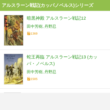
アルスラーン戦記(カッパノベルス)シリーズ
暗黒神殿 アルスラーン戦記12
田中芳樹
丹野忍
1369
蛇王再臨 アルスラーン戦記13 (カッ
パ・ノベルス)
田中芳樹
丹野忍
1505
天鳴地動(てんめいちどう) アルスラーン
戦記14 (カッパノベルス)