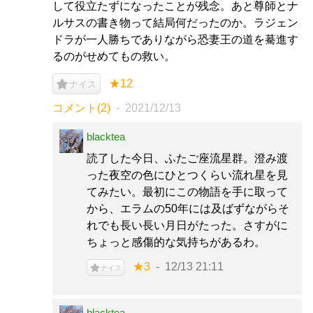
して役立たずになったことが残念。あと尊師とナ
ルサスの書き物って結局何だったのか。ラジェン
ドラが一人勝ちでありながら恐妻王の道を驀進す
るのがせめてもの救い。
★12
ナイス
コメント(2)
2021/12/13
blacktea
読了した今日、ふたご座流星群。澄み渡
った夜空の色にひとつくらい流れ星を見
てみたい。最初にこの物語を手に取って
から、エラムの50年には及ばずながらそ
れでも長い長い月日がたった。さすがに
ちょっと感傷的な気持ちがあるわ。
★3
12/13 21:11
ナイス
blacktea