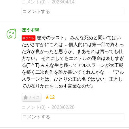
コメント(0)
2023/04/14
ぼうず66
怒涛のラスト。 みんな死ぬと聞いてはい
ネタバレ
たがさすがにこれは… 個人的には第一部で終わっ
た方が良かったと思うが、まあそれは言っても仕
方ない。 それにしてもエステルの運命は哀しすぎ
る(T ^ T) みんな生き残ってアルスラーンが大王朝
を築く二次創作を誰か書いてくれんかなー 『アル
スラーンとは、ひとりの王の名ではない。王とし
ての在りかたをしめす言葉なのだ』
★12
ナイス
コメント(0)
2023/02/28