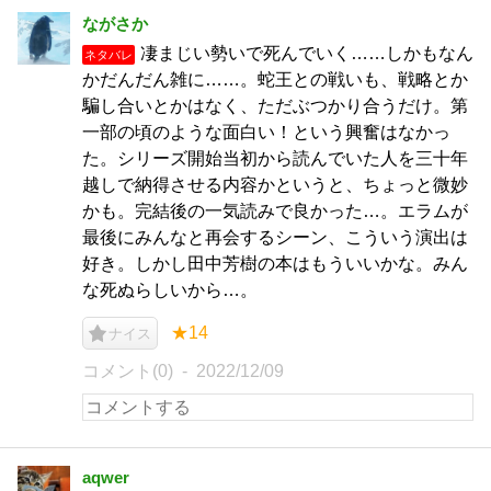
ながさか
凄まじい勢いで死んでいく……しかもなん
ネタバレ
かだんだん雑に……。蛇王との戦いも、戦略とか
騙し合いとかはなく、ただぶつかり合うだけ。第
一部の頃のような面白い！という興奮はなかっ
た。シリーズ開始当初から読んでいた人を三十年
越しで納得させる内容かというと、ちょっと微妙
かも。完結後の一気読みで良かった…。エラムが
最後にみんなと再会するシーン、こういう演出は
好き。しかし田中芳樹の本はもういいかな。みん
な死ぬらしいから…。
★14
ナイス
コメント(0)
2022/12/09
aqwer