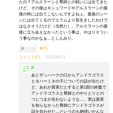
たの？アルスラーンと尊師との戦いには出てきた
けど、その後はキシュワードやアルスラーンの最
後の時には出てこないんですよねぇ。最後のシー
ンには出てくるのでエラムより長生きしたわけで
はなさそうだけど（当然だ）。アルスラーンの最
後に立ち会えなかったという事は、やはりそうい
う事なのかなぁ…としんみり。
★11
ナイス
コメント(2)
2021/04/11
jh
あとザッハークの口からアンドラゴラス
とタハーミネの子についての話が出たけ
ど、あれが真実だとすると第1部の終盤で
アンドラゴラスと尊師とのやりとりとの
つじつまが合わないような…。実は真実
を知らなかった尊師にアンドラゴラスが
話を合わせた…というのも納得いかんな