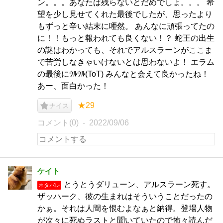
ン。。。あなたは残らないとだめでしょ。。。 希
望を少し見せてくれた最後でしたが、思ったより
もずっと辛い結末に唖然。 あんなに頑張ってたの
に！！もっと報われても良くない！？ 蛇王の出生
の謎はわかっても、それでアルスラーンがここま
で苦労しなきゃいけないとは思わないよ！ エラム
の最後にｳﾙｳﾙ(ToT) みんなと会えて良かったね！
あー、面白かった！
★29
ナイス
コメント(0)
2022/09/06
ケイト
とうとうダリューン、アルスラーン死す。
ネタバレ
ザッハーク、彼の生まれはそういうことだったの
かぁ。それは人間を恨むよなぁと納得。登場人物
が次々に死ぬラストと聞いていたので怖々読んだ