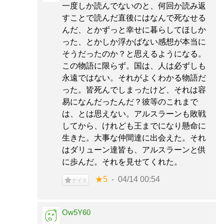
一度しか読んでないのと、何回か読み返
すことで読んだ直後にはなんで死なせる
んだ、とかずっと幸せに暮らしてほしか
った、とかしか浮かばない感想が本当に
そうだったのか？と思えるようになる。
この物語に限らず。国は、人は必ずしも
永遠ではない。それがよくわかる物語だ
った。皆死んでしまったけど、それは容
易になんだったんだ？彼等のこれまで
は、とは思えない。アルスラーンも敗戦
してから、けれども王までになり懸命に
生きた。大事な仲間達に出会えた。それ
はダリューン達皆も、アルスラーンと供
に歩んだ。それを見せてくれた。
★5
04/14 00:54
ナイス
Ow5Y60