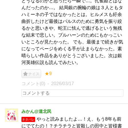
どうなるのかと思ったら一瞬で…。孔雀姫とはな
んだったのか…。 結局銀の腕輪の娘は３人ともタ
ハミーネの子ではなかったとは。ヒルメスも紆余
曲折したけど最後はパルスのために勇気を振り絞
るかと思いきや、蛇王に怯んで逃げるという無残
な結末で悲しい。ブルハーンのためにもかっこい
いところが見たかった。 でも、最後まで続きが気
になってページをめくる手が止まらなかった。素
晴らしい作品をありがとうございました。次は銀
河英雄伝説も読んでみたい。
★9
ナイス
コメント(0)
2026/03/17
みかん@道北民
やっと読みましたよ…！え、もう8年も前
ネタバレ
にでてたの！？チラチラと皆殺しの田中と皆様書