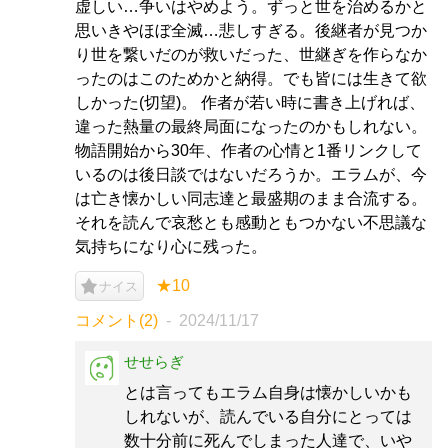
虚しい…争いはやめよう。ずっと世を治めるかと
思いきやほぼ全滅…悲しすぎる。後継者が見つか
り世を繋いだのが救いだった、世継ぎを作らなか
ったのはこのためかと納得。でも皆には生きて欲
しかった(切望)。 作者が若い時に書き上げれば、
違った熱量の最終局面になったのかもしれない。
物語開始から30年、作者の心情と1番リンクして
いるのは後日談ではないだろうか。エラムが、今
は亡き懐かしい同志達と最盛期のまま合流する。
それを読んで哀愁とも感動ともつかない不思議な
気持ちになり心に残った。
★10
ナイス
コメント(2)
2024/11/17
せせらぎ
とは言ってもエラム自身は懐かしいかも
しれないが、読んでいる自分にとっては
数十分前に死んでしまった人達で、いや