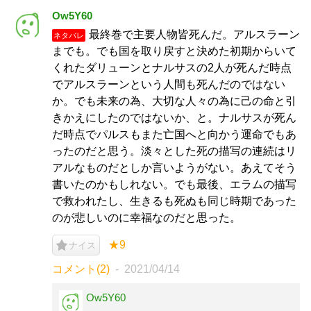
Ow5Y60
最終巻で主要人物皆死んだ。アルスラーン
ネタバレ
までも。でも国を取り戻すと決めた初期からいて
くれたダリューンとナルサスの2人が死んだ時点
でアルスラーンという人間も死んだのではない
か。でも未来の為、大切な人々の為に己の命と引
きかえにしたのではないか、と。ナルサスが死ん
だ時点でパルスもまた亡国へと向かう運命でもあ
ったのだと思う。淡々とした死の描写の連続はリ
アルなものだとしか言いようがない。あえてそう
書いたのかもしれない。でも最後、エラムの描写
で救われたし、生きるも死ぬも同じ時期であった
のが悲しいのに幸福なのだと思った。
★9
ナイス
コメント(2)
2021/04/14
Ow5Y60