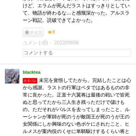
けど、エラムが死んだラストはすっきりとしてい
て、物語が終わるな…と感慨深かった。アルスラ
ーン戦記、読破できてよかった。
★8
ナイス
コメント(0)
2022/09/06
blacktea
未完を覚悟してたから、完結したことは心
ネタバレ
から感謝。ラストの行軍はベタではあるものの非
常に良かった。正直十六翼将は最後の戦いで皆死
ぬと思ってたから三人生き残っただけで儲けも
の。ただそれがパルスを去ってしまったこと、ル
ーシャンが軍師が死のうが敵国王が死のうが王の
女関係にしか興味のない色ボケにされたこと、ヒ
ルメスが案内役のくせに単騎駆けするくらい将と