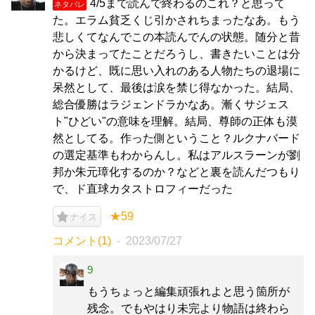
4/5まで読んで終わるのこれ？と思って
ネタバレ
た。エラム貧乏くじ引かされちまったなあ。もう
悲しくてなんでこの本読んでんの状態。随分と昔
から決まってたことだろうし、書きたいことは分
かるけど、既に思い入れのある人物たちの退場に
呆然として、最後は涙を禁じ得なかった。結局、
総合優勝はラジェンドラかなあ。漸くサジェス
ト"ひどい"の意味を理解。結局、尊師の正体も漠
然としてる。作った側ということ？ルクナバード
の選定基準もわからんし。私はアルスラーンが劉
邦か朱元璋化するのか？などと裏を読んだつもり
で、ド直球カタストロフィーだった
★59
ナイス
コメント(1)
2023/07/27
9
もうちょっと編集頑張れよと思う箇所が
残念。でもやはり未完より物語は終わら