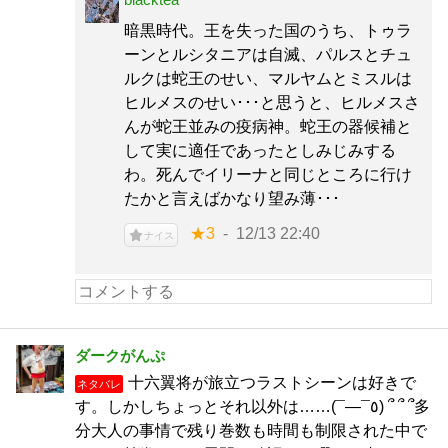
暗黒時代。王を失った国のうち、トゥラ
ーンとルシタニアは自滅、パルスとチュ
ルクは蛇王のせい、マルヤムとミスルは
ヒルメスのせい･･･と思うと、ヒルメスさ
んが蛇王並みの疫病神。蛇王の器候補と
して実に適任であったとしみじみする
わ。死んでイリーナと同じところに行け
たかと言えばかなり望み薄･･･
★3
12/13 22:40
ナイス
ダークがんぷ
十六翼将が旅立つラストシーンは好きで
ネタバレ
す。しかしちょっとそれ以外は……(¯―¯٥) ՞ ՞ ՞多
分大人の事情で残り巻数も時間も制限された中で