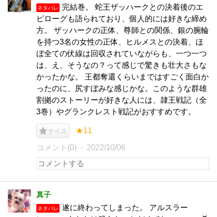
完結巻。 蛇王ザッハークとの決着後のエ
ネタバレ
ピローグも語られており、個人的には好きな締め
方。 ザッハークの正体、尊師との関係、銀の腕輪
を持つ3名の女性の正体、ヒルメスとの決着、ほ
ぼ全ての伏線は回収されていながらも、一つ一つ
は、え、そうなの？って感じで驚きも壮大さもな
かったかな。 王都奪還くらいまではすごく面白か
ったのに、尻すぼみな感じかな。このような群雄
割拠のストーリーが好きな人には、隷王戦記（全
3巻）やグランクレスト戦記がおすすめです。
★11
ナイス
コメント(0)
2022/10/06
真子
遂に終わってしまった。 アルスラー
ネタバレ