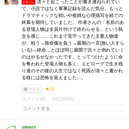
淡々と起こったことが書き連ねられてい
ネタバレ
て、小説ではなく軍事記録を読んだ気分。もっと
ドラマティックな戦いや複雑な心理描写を経ての
終幕を期待していました。 作者さんの「名前のあ
る登場人物は全員片付けて終わらせる」という執
念を感じ…。これまで見守ってきた主要人物達
が、戦う→致命傷を負う→最期の一言(無い人すら
いる)→絶命…とほぼ同じ展開で次々と倒れていく
のはやるせなかったです。とってつけたように命
を奪われた登場人物も多く、エピローグで生き残
り達のその後の人生ではなく死因が淡々と書かれ
る様には恐怖を覚えました…。
★13
ナイス
コメント(0)
2021/04/01
yabazo