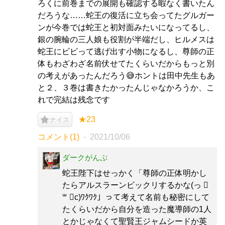
ろくに前巻までの展開も確認する暇なく書いたん
だろうな……蛇王の復活に立ち会ってたグルガー
ンが今巻では蛇王と初対面みたいになってるし、
銀の腕輪の三人娘も役割が半端だし、ヒルメスは
蛇王にビビって逃げ出す小物になるし、尊師の正
体もわざわざ名前伏せてたくらいだからもっと別
の考えがあったんだろう😅ホントは田中先生もあ
と２、３巻は書きたかったんじゃなかろうか、こ
れで完結は残念です
★23
ナイス
コメント(1)
2021/10/06
ダークがんぷ
蛇王陛下はせっかく「尊師の正体明かし
たらアルスラーンビックリするかな(っ ॑
꒳ ॑c)ﾜｸﾜｸ」って考えて名前も秘密にして
たくらいだから自分を造った魔導師の1人
とかじゃなくて聖賢王ジャムシードか英