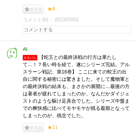
★9
ナイス
コメント(0)
2023/05/02
AI
【蛇王との最終決戦の行方は果たし
ネタバレ
て…！？長い時を経て、遂にシリーズ完結。アル
スラーン戦記、第16巻】 ここに来ての蛇王の出
自に関する秘密には驚きました。そして魔物軍と
の最終決戦の結末も、まさかの展開に…最後の方
は著者が疲れてしまったのか、なんだかダイジェ
ストのような駆け足具合でした。シリーズ中盤ま
での爽快感に比べてモヤモヤが残る最期となって
しまったのが、残念でした。
★11
ナイス