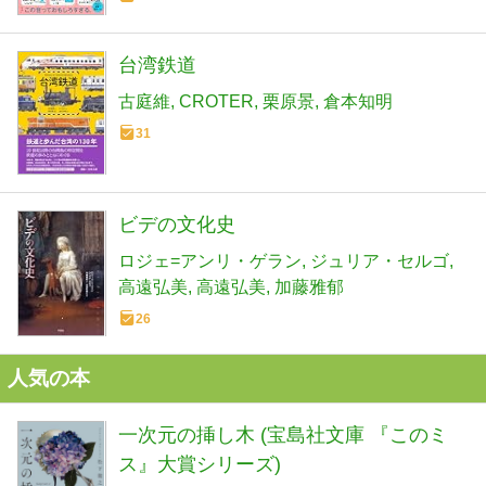
台湾鉄道
古庭維
CROTER
栗原景
倉本知明
31
ビデの文化史
ロジェ=アンリ・ゲラン
ジュリア・セルゴ
高遠弘美
高遠弘美
加藤雅郁
26
人気の本
一次元の挿し木 (宝島社文庫 『このミ
ス』大賞シリーズ)