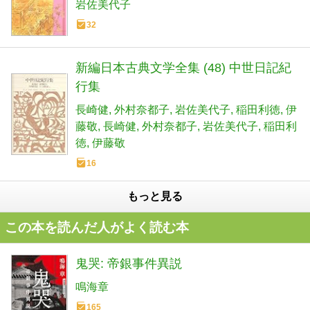
岩佐美代子
32
新編日本古典文学全集 (48) 中世日記紀
行集
長崎健
外村奈都子
岩佐美代子
稲田利徳
伊
藤敬
長崎健
外村奈都子
岩佐美代子
稲田利
徳
伊藤敬
16
もっと見る
この本を読んだ人がよく読む本
鬼哭: 帝銀事件異説
鳴海章
165