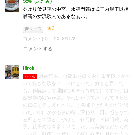
双海（ふたみ）
やはり伏見院の中宮、永福門院は式子内親王以後
最高の女流歌人であるなぁ…。
★2
ナイス
コメント(0)
2013/10/21
Hiroh
図書館本、再貸出を繰り返し１年以上かか
ネタバレ
って好きな歌をノートにとった。好きと言って
も、解説無しで理解できそうな歌だけですが。自
然観察の細やかさ。それはかつて詠まれてきた歌
の伝統を踏まえたからこそ発揮できたものだと思
った。山にかかる雲の移り変わり、日に照らされ
る所とその陰と。やはり、伏見院、永福門院、為
子、親子の歌を多くメモした。万葉集などからの
古い歌。以前はなぜ新しく編む歌集に旧作が入っ