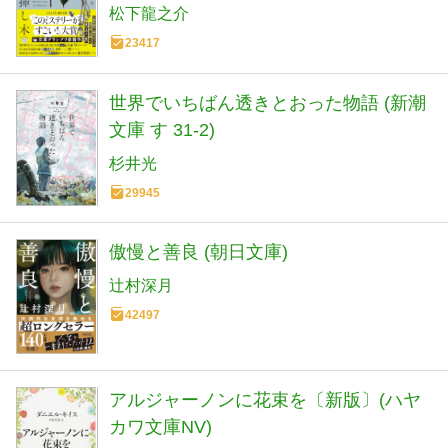
松下龍之介
23417
世界でいちばん透きとおった物語 (新潮
文庫 す 31-2)
杉井光
29945
傲慢と善良 (朝日文庫)
辻村深月
42497
アルジャーノンに花束を〔新版〕(ハヤ
カワ文庫NV)