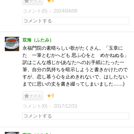
★8
ナイス
コメント(0)
2024/04/06
双海（ふたみ）
永福門院の素晴らしい歌がたくさん。「玉章に
たゞ一筆とむかへども 思ふ心をとゞめかねぬる」
訳はこんな感じか(あなたへのお手紙にたった一
筆、自分の気持ちを暗示しようと書きかけたので
すが、恋し慕う心を止めきれないで、はしたない
までに思いの丈を書き綴ってしまいました……)
★9
ナイス
コメント(0)
2017/12/31