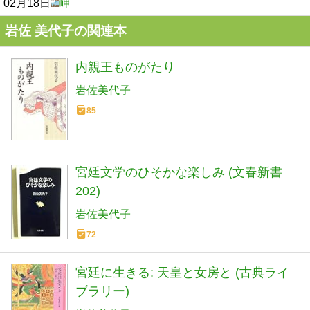
02月18日
岬
岩佐 美代子の関連本
内親王ものがたり
岩佐美代子
85
宮廷文学のひそかな楽しみ (文春新書
202)
岩佐美代子
72
宮廷に生きる: 天皇と女房と (古典ライ
ブラリー)