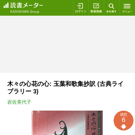
ログイン
新規登録
本を探
木々の心花の心: 玉葉和歌集抄訳 (古典ライ
ブラリー 3)
岩佐美代子
感想
6