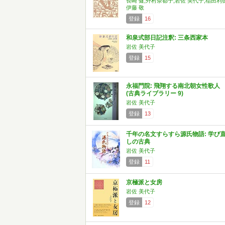
長崎 健,外村奈都子,岩佐 美代子,稲田利徳
伊藤 敬
登録
16
和泉式部日記注釈: 三条西家本
岩佐 美代子
登録
15
永福門院: 飛翔する南北朝女性歌人
(古典ライブラリー 9)
岩佐 美代子
登録
13
千年の名文すらすら源氏物語: 学び
しの古典
岩佐 美代子
登録
11
京極派と女房
岩佐 美代子
登録
12