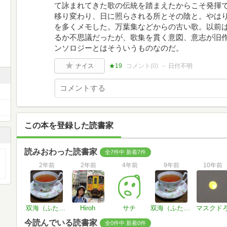
て詠まれてきた歌の伝統を踏まえたからこそ発揮
移り変わり、日に照らされる所とその陰と。やは
を多くメモした。万葉集などからの古い歌。以前
るか不思議だったが、歌集を貫く意図、意志が旧
ンソロジーとはそういうものなのだ。
ナイス
★19
コメント(
0
)
日付不明
この本を登録した読書家
読みおわった読書家
全7件中 新着7件
2年前
2年前
4年前
9年前
10年前
双海（ふたみ）
Hiroh
サチ
双海（ふたみ）
マスクド
今読んでいる読書家
全0件中 新着0件