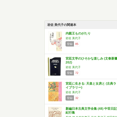
岩佐 美代子の関連本
内親王ものがたり
岩佐 美代子
登録
85
宮廷文学のひそかな楽しみ (文春新
202)
岩佐 美代子
登録
72
宮廷に生きる: 天皇と女房と (古典ラ
イブラリー)
岩佐 美代子
登録
32
新編日本古典文学全集 (48) 中世日記
紀行集