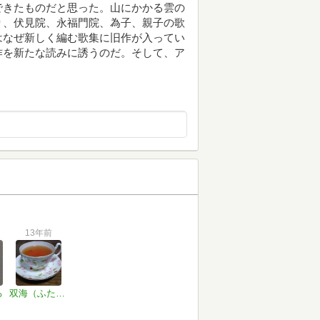
できたものだと思った。山にかかる雲の
り、伏見院、永福門院、為子、親子の歌
はなぜ新しく編む歌集に旧作が入ってい
作を新たな読みに誘うのだ。そして、ア
13年前
ろ
双海（ふたみ）