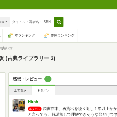
n和書
は
本ランキング
作家ランキング
イブラリー 3)
 (古典ライブラリー 3)
感想・レビュー
1
全て表示
ネタバレ
Hiroh
図書館本、再貸出を繰り返し１年以上か
ネタバレ
と言っても、解説無しで理解できそうな歌だけで