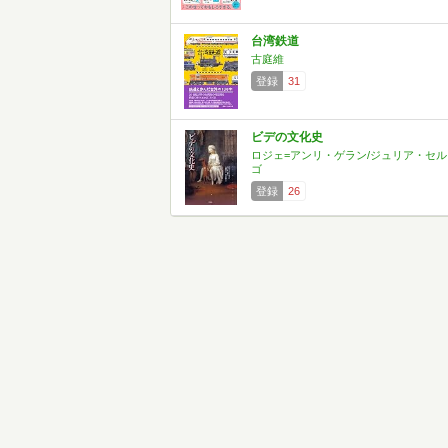
台湾鉄道
古庭維
登録
31
ビデの文化史
ロジェ=アンリ・ゲラン/ジュリア・セル
ゴ
登録
26