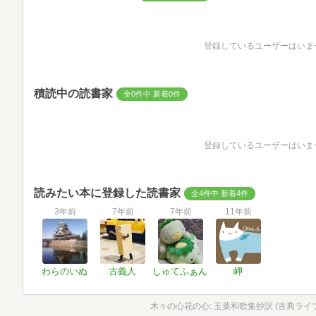
登録しているユーザーはいま
積読中の読書家
全0件中 新着0件
登録しているユーザーはいま
読みたい本に登録した読書家
全4件中 新着4件
3年前
7年前
7年前
11年前
わらのいぬ
古義人
しゅてふぁん
岬
木々の心花の心: 玉葉和歌集抄訳 (古典ライブ