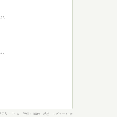
せん
せん
ラリー 3)
の
評価
100
感想・レビュー
1
％
件