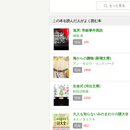
もっと見る
この本を読んだ人がよく読む本
鬼哭: 帝銀事件異説
鳴海 章
登録
165
海からの贈物 (新潮文庫)
アン・モロウ・リンドバーグ
登録
1859
生命式 (河出文庫)
村田沙耶香
登録
2416
大人も知らないみのまわりの謎大全
ネルノダイスキ
登録
852