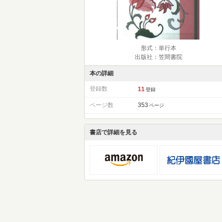
形式：単行本
出版社：笠間書院
本の詳細
登録数
11
登録
ページ数
353
ページ
書店で詳細を見る