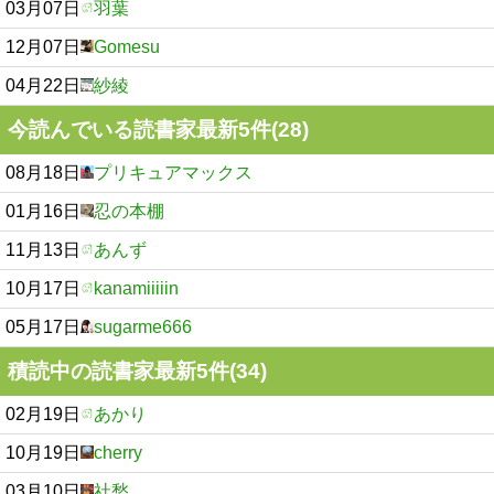
03月07日
羽葉
12月07日
Gomesu
04月22日
紗綾
今読んでいる読書家最新5件(28)
08月18日
プリキュアマックス
01月16日
忍の本棚
11月13日
あんず
10月17日
kanamiiiiin
05月17日
sugarme666
積読中の読書家最新5件(34)
02月19日
あかり
10月19日
cherry
03月10日
社愁