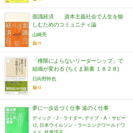
面識経済 資本主義社会で人生を愉
しむためのコミュニティ論
山崎亮
79
「権限によらないリーダーシップ」で
組織が変わる (ちくま新書 １８２８)
日向野幹也
42
夢に一歩近づく仕事 遠のく仕事
ディック・J・ライダー
デイブ・A・サピー
ロ
日本ウイルソン・ラーニングワールドワ
イド
枝廣淳子