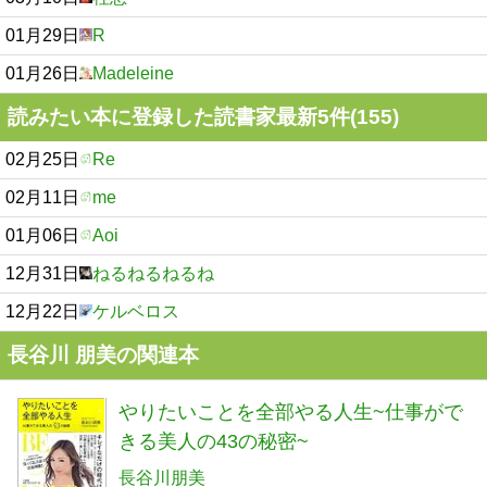
01月29日
R
01月26日
Madeleine
読みたい本に登録した読書家最新5件(155)
02月25日
Re
02月11日
me
01月06日
Aoi
12月31日
ねるねるねるね
12月22日
ケルベロス
長谷川 朋美の関連本
やりたいことを全部やる人生~仕事がで
きる美人の43の秘密~
長谷川朋美