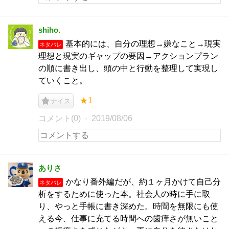
shiho.
基本的には、自分の理想→嫌なこと→現実
ネタバレ
理想と現実のギャップの要因→アクションプラン
の順に書き出し、頭の中と行動を整理して実現し
ていくこと。
★1
ナイス
コメント(0)
2019/08/06
ありさ
かなり番外編だが、約１ヶ月かけて自己分
ネタバレ
析をするために使った本。社会人の時に手に取
り、やっと手帳に書き深めた。時間を無限にも使
える今、仕事に充てる時間への歯痒さが無いこと