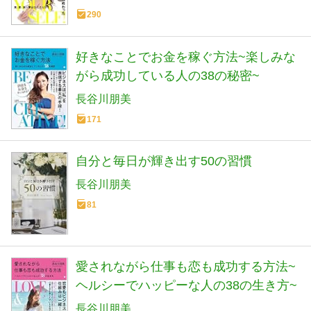
290
好きなことでお金を稼ぐ方法~楽しみな
がら成功している人の38の秘密~
長谷川朋美
171
自分と毎日が輝き出す50の習慣
長谷川朋美
81
愛されながら仕事も恋も成功する方法~
ヘルシーでハッピーな人の38の生き方~
長谷川朋美