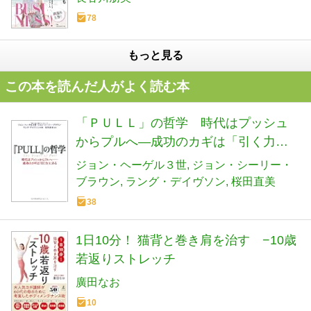
78
もっと見る
この本を読んだ人がよく読む本
「ＰＵＬＬ」の哲学 時代はプッシュ
からプルへ―成功のカギは「引く力」
にある
ジョン・ヘーゲル３世
ジョン・シーリー・
ブラウン
ラング・デイヴソン
桜田直美
38
1日10分！ 猫背と巻き肩を治す −10歳
若返りストレッチ
廣田なお
10