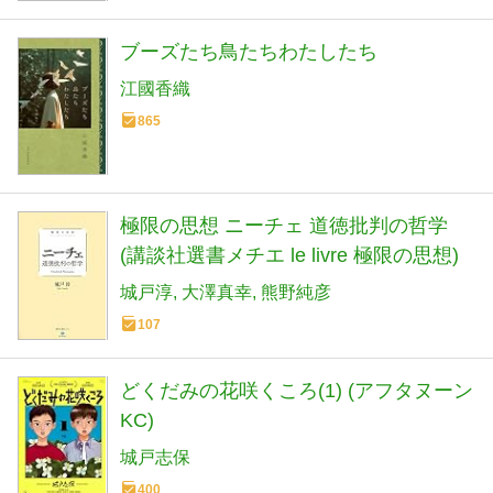
ブーズたち鳥たちわたしたち
江國香織
865
極限の思想 ニーチェ 道徳批判の哲学
(講談社選書メチエ le livre 極限の思想)
城戸淳
大澤真幸
熊野純彦
107
どくだみの花咲くころ(1) (アフタヌーン
KC)
城戸志保
400