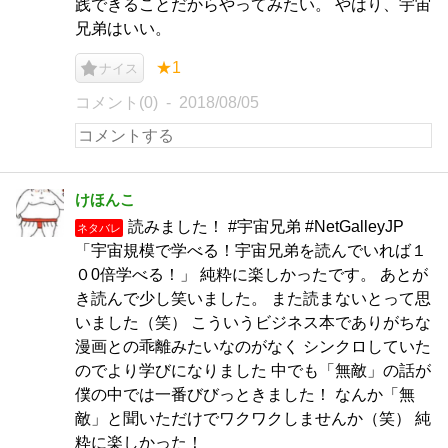
践できることだからやってみたい。 やはり、宇宙
兄弟はいい。
★1
ナイス
コメント(0)
2018/08/05
けほんこ
読みました！ #宇宙兄弟 #NetGalleyJP
ネタバレ
「宇宙規模で学べる！宇宙兄弟を読んでいれば１
０0倍学べる！」 純粋に楽しかったです。 あとが
き読んで少し笑いました。 また読まないとって思
いました（笑） こういうビジネス本でありがちな
漫画との乖離みたいなのがなく シンクロしていた
のでより学びになりました 中でも「無敵」の話が
僕の中では一番びびっときました！ なんか「無
敵」と聞いただけでワクワクしませんか（笑） 純
粋に楽しかった！