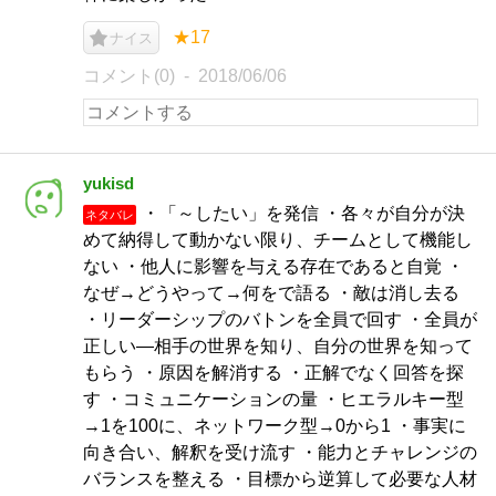
★17
ナイス
コメント(0)
2018/06/06
yukisd
・「～したい」を発信 ・各々が自分が決
ネタバレ
めて納得して動かない限り、チームとして機能し
ない ・他人に影響を与える存在であると自覚 ・
なぜ→どうやって→何をで語る ・敵は消し去る
・リーダーシップのバトンを全員で回す ・全員が
正しい―相手の世界を知り、自分の世界を知って
もらう ・原因を解消する ・正解でなく回答を探
す ・コミュニケーションの量 ・ヒエラルキー型
→1を100に、ネットワーク型→0から1 ・事実に
向き合い、解釈を受け流す ・能力とチャレンジの
バランスを整える ・目標から逆算して必要な人材