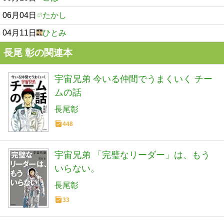
06月04日
たかし
04月11日
ひとみ
長尾 彰の関連本
宇宙兄弟 今いる仲間でうまくいく チー
ムの話
長尾彰
448
宇宙兄弟 「完璧なリーダー」は、もう
いらない。
長尾彰
33