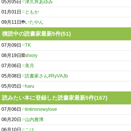
05月05日
津久井あゆみ
01月01日
ともか
09月11日
いたやん
積読中の読書家最新5件(51)
07月09日
TK
08月19日
shiory
07月06日
美月
05月08日
読書家さん#RyVAJb
05月05日
haru
読みたい本に登録した読書家最新5件(167)
07月06日
tintinsnowylove
06月20日
山内雅博
06月10日
こは