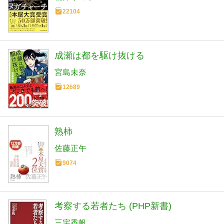
22104
成瀬は都を駆け抜ける
宮島未奈
12689
熟柿
佐藤正午
9074
考察する若者たち (PHP新書)
三宅香帆