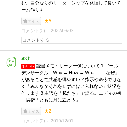
む。自分なりのリーダーシップを発揮して良いチ
ーム作りを！
★5
ナイス
コメント(0)
2022/06/03
めけ
読書メモ：リーダー像について 1 ゴール
ネタバレ
デンサークル Why → How → What 「なぜ」
があることで共感を得やすい 2 指示や命令ではな
く「みんながそれをせずにはいられない」状況を
作り出す 3 主語を「私たち」で語る。エディの初
日挨拶「ともに月に立とう」
★2
ナイス
コメント(0)
2019/12/01