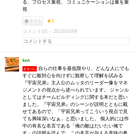
る、プロセス重視、 コミュニケーションは量を重
視
★1
ナイス
コメント(0)
2023/10/08
ken
自らの仕事を最低限やり、どんな人にでも
ネタバレ
すぐに敵対心を向けずに観察して理解を試みる
『宇宙兄弟』主人公のムッタのリーダー像をマネ
ジメントの視点から述べられています。 ジャンル
としてはチームビルディングに関する本だと思い
ました。『宇宙兄弟』のシーンが説明とともに載
せてあるので、「宇宙兄弟ってこういう視点で見
ても興味深いなぁ」と思いました。 個人的には作
中の有名な名言である「俺の敵はだいたい俺で
す」の説明を読んで、この名言が与える意味の奥