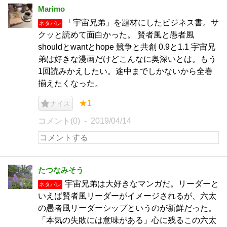
Marimo
「宇宙兄弟」を題材にしたビジネス書。サ
ネタバレ
クッと読めて面白かった。 賢者風と愚者風
shouldとwantとhope 競争と共創 0.9と1.1 宇宙兄
弟は好きな漫画だけどこんなに奥深いとは。もう
1回読みかえしたい。途中までしかないから全巻
揃えたくなった。
★1
ナイス
コメント(0)
2019/04/14
たつなみそう
宇宙兄弟は大好きなマンガだ。リーダーと
ネタバレ
いえば賢者風リーダーがイメージされるが、六太
の愚者風リーダーシップというのが新鮮だった。
「本気の失敗には意味がある」心に残るこの六太