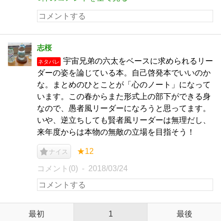
志桜
宇宙兄弟の六太をベースに求められるリー
ネタバレ
ダーの姿を論じている本。自己啓発本でいいのか
な。まとめのひとことが「心のノート」になって
います。この春からまた形式上の部下ができる身
なので、愚者風リーダーになろうと思ってます。
いや、逆立ちしても賢者風リーダーは無理だし、
来年度からは本物の無敵の立場を目指そう！
★12
ナイス
コメント(0)
2018/03/24
最初
1
最後