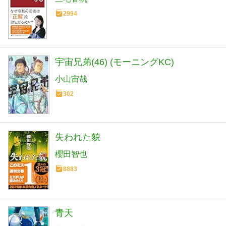
2994
宇宙兄弟(46) (モーニングKC)
小山宙哉
302
失われた貌
櫻田智也
8883
青天