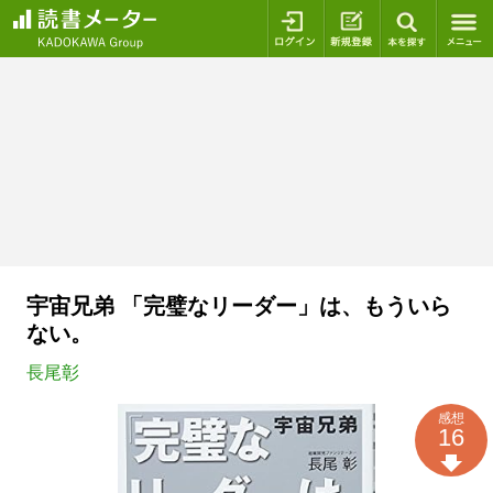
ログイン
新規登録
本を探
宇宙兄弟 「完璧なリーダー」は、もういら
ない。
長尾彰
感想
16