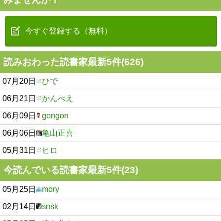
今すぐ登録する（無料）
読みおわった読書家最新5件(626)
07月20日
ひで
06月21日
かんべえ
06月09日
gongon
06月06日
亀山正喜
05月31日
ヒロ
今読んでいる読書家最新5件(23)
05月25日
mory
02月14日
snsk