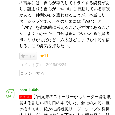
の言葉には、自らが率先してトライする姿勢があ
り、誰よりも自らが「want」し行動している事実
がある。仲間の心を震わせることが、本当にリー
ダーシップであり、そのためには「want」と
「Why」を徹底的に考えることが大切であること
が、よくわかった。自分は追いつめられると賢者
風になりがちだけど、六太はどこまでも仲間を信
じる。この勇気を持ちたい。
★11
ナイス
コメント(0)
2019/03/24
naoriku6th
宇宙兄弟のストーリーからリーダー論を展
ネタバレ
開する新しい切り口の本でした。会社の人間に置
き換えても、確かに愚者風リーダーシップを発揮