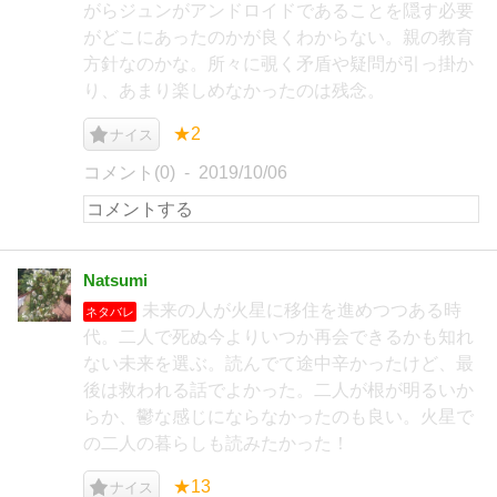
がらジュンがアンドロイドであることを隠す必要
がどこにあったのかが良くわからない。親の教育
方針なのかな。所々に覗く矛盾や疑問が引っ掛か
り、あまり楽しめなかったのは残念。
★2
ナイス
コメント(0)
2019/10/06
Natsumi
未来の人が火星に移住を進めつつある時
ネタバレ
代。二人で死ぬ今よりいつか再会できるかも知れ
ない未来を選ぶ。読んでて途中辛かったけど、最
後は救われる話でよかった。二人が根が明るいか
らか、鬱な感じにならなかったのも良い。火星で
の二人の暮らしも読みたかった！
★13
ナイス