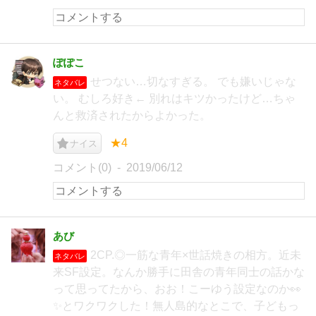
ぽぽこ
せつない…切なすぎる。 でも嫌いじゃな
ネタバレ
い。 むしろ好き← 別れはキツかったけど…ちゃ
んと救済されたからよかった。
★4
ナイス
コメント(0)
2019/06/12
あび
2CP.◎一筋な青年×世話焼きの相方。近未
ネタバレ
来SF設定。なんか勝手に田舎の青年同士の話かな
って思ってたから、おお！こーゆう設定なのか👀
✨とワクワクした！無人島的なとこで、子どもっ