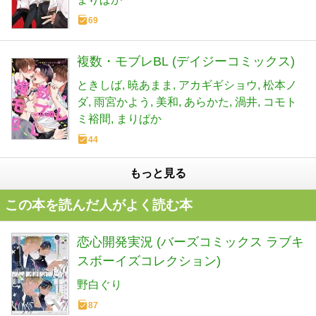
69
複数・モブレBL (デイジーコミックス)
ときしば
暁あまま
アカギギショウ
松本ノ
ダ
雨宮かよう
美和
あらかた
渦井
コモト
ミ裕間
まりぱか
44
もっと見る
この本を読んだ人がよく読む本
恋心開発実況 (バーズコミックス ラブキ
スボーイズコレクション)
野白ぐり
87