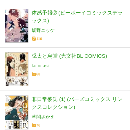
体感予報➁ (ビーボーイコミックスデラ
ックス)
鯛野ニッケ
116
兎太と烏堂 (光文社BL COMICS)
tacocasi
68
非日常彼氏 (1) (バーズコミックス リン
クスコレクション)
草間さかえ
76