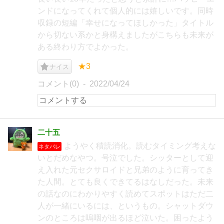
ンドになってくれて個人的には嬉しいです。同時
収録の短編「幸せになってほしかった」タイトル
から切ない系かと身構えましたがこちらも未来が
ある終わり方でよかった。
★3
ナイス
コメント(0)
2022/04/24
二十五
ようやく積読消化。読むタイミング考えな
ネタバレ
いとだめなやつ。号泣でした。シッターとして迎
え入れた元セクサロイドと兄弟のように育ってき
た人間。とても良くできてるはなしだった。未来
の話なのにわかりやすく読めてスポットはただ二
人が一緒にいるには、というもの。シャットダウ
ンのところは嗚咽が出るほど泣いた。困ったよう