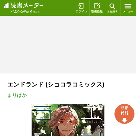
ログイン
新規登録
本を探
エンドランド (ショコラコミックス)
まりぱか
感想
68