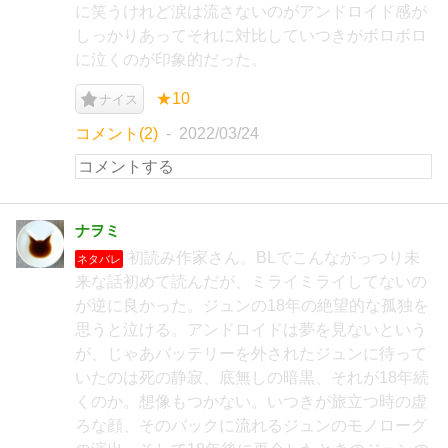
に笑うけれど涙は流さないのがアンドロイド感が
しっかりあってそれに対比していつきがボロボロ
に泣くのが印象的だった。
★10
ナイス
コメント(2)
2022/03/24
ナヲミ
初読み作家さん。BLでこんながっつり未
ネタバレ
来な話初めて読んだが、ミライミライしてないの
が逆に良かった。ジュンの18年の絶望的な孤独を
思うと泣ける。アンドロイドは夢を見ないという
が、じゃあバッテリーを外されたジュンに待って
いたのは死の静寂、底無しの暗黒、それが18年続
くのか。想像もつかない。いつきが旅立つ時の虚
ろな顔、そのバックに流れるジュンのモノローグ