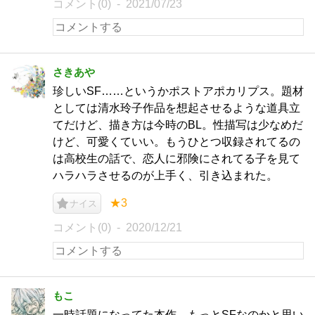
コメント(0)
2021/07/23
さきあや
珍しいSF……というかポストアポカリプス。題材
としては清水玲子作品を想起させるような道具立
てだけど、描き方は今時のBL。性描写は少なめだ
けど、可愛くていい。もうひとつ収録されてるの
は高校生の話で、恋人に邪険にされてる子を見て
ハラハラさせるのが上手く、引き込まれた。
★3
ナイス
コメント(0)
2020/12/21
もこ
一時話題になってた本作。もっとSFなのかと思い