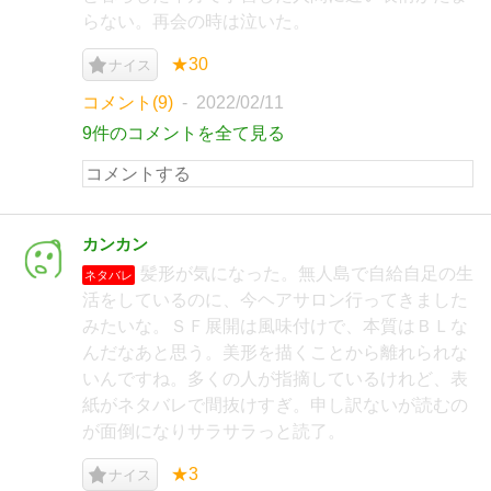
らない。再会の時は泣いた。
★30
ナイス
コメント(9)
2022/02/11
9件のコメントを全て見る
カンカン
髪形が気になった。無人島で自給自足の生
ネタバレ
活をしているのに、今ヘアサロン行ってきました
みたいな。ＳＦ展開は風味付けで、本質はＢＬな
んだなあと思う。美形を描くことから離れられな
いんですね。多くの人が指摘しているけれど、表
紙がネタバレで間抜けすぎ。申し訳ないが読むの
が面倒になりサラサラっと読了。
★3
ナイス