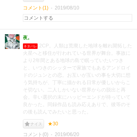
コメント(1)
2019/08/10
夜。
2CP。人類は荒廃した地球を離れ開拓した
ネタバレ
火星へと移住が行われている世界が舞台。事故に
より2年間とある地球の島で眠っていたいつき
と、いつきのシッターで家族でもあるアンドロイ
ドのジュンとの恋。お互いが互いの事を大切に想
う気持ちが、丁寧に描かれる日常が優しいからこ
そ切ない。二人しかいない世界からの脱出と再
会。辛い選択の末にハッピーエンドが待っていて
良かった。同録作品も読み応えありで、彼等のそ
の後も読んでみたいと思った。
★30
ナイス
コメント(0)
2019/06/20