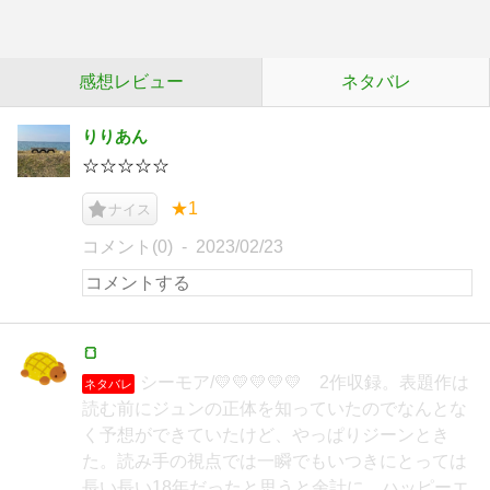
感想レビュー
ネタバレ
りりあん
☆☆☆☆☆
★1
ナイス
コメント(0)
2023/02/23
🍞
シーモア/💛💛💛💛💛 2作収録。表題作は
ネタバレ
読む前にジュンの正体を知っていたのでなんとな
く予想ができていたけど、やっぱりジーンとき
た。読み手の視点では一瞬でもいつきにとっては
長い長い18年だったと思うと余計に…ハッピーエ