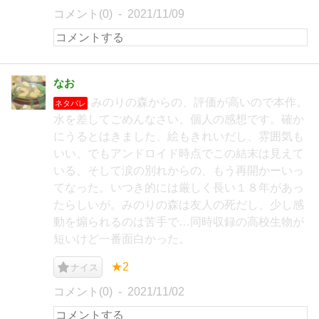
コメント(0)
2021/11/09
なお
みのりの森からの、評価が高いので本作。
ネタバレ
水を差してごめんなさい、個人の感想です。確か
にうるとはきました、絵もきれいだし、雰囲気も
いい、でもアンドロイド時点でこの結末は見えて
いる、そして涙の別れからの、もう再開かーいっ
てなった。いつき的には厳しく長い１８年があっ
たらしいが。みのりの森は友人の死だし、少し感
動を煽られるのは苦手で…同時収録の高校生物が
短いけど一番面白かった。
★2
ナイス
コメント(0)
2021/11/02