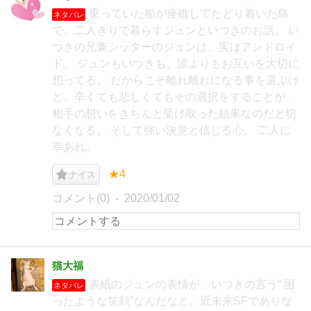
乗っていた船が座礁してたどり着いた島
ネタバレ
で、二人きりで暮らすジュンといつきのお話。 い
つきの兄兼シッターのジュンは、実はアンドロイ
ド。 ジュンもいつきも、誰よりもお互いを大切に
想ってる。 だからこそ離れ離れになる事を選ぶけ
ど、辛くても悲しくてもその選択をすることが、
相手の想いをきちんと受け取った結果なのだと切
なくなる。 そして強い決意と信じる心。 二人に
幸あれ。
★4
ナイス
コメント(0)
2020/01/02
猫大福
表紙のジュンの表情が、いつきの言う“ 困
ネタバレ
ったような笑顔”なんだなと。近未来SFでありな