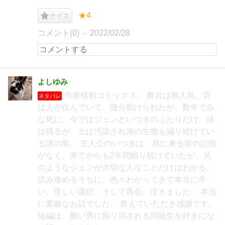
★4
ナイス
コメント(0)
2022/02/28
よしゆみ
作者様初コミックス。 舞台は無人島。昔
ネタバレ
は人が住んでいて、随分助けられたが、数年でみ
な死に、今ではジュンといつきのふたりだけ。緑
は残るが、土は汚染され海の生物も減り続けてい
る謎の島。 主人公のいつきは、島に来る前の記憶
がなく、来てからも2年間眠り続けていたが、兄
のようなジュンが大切な人なことだけはわかる。
読み進めるうちに、色々わかってきて本当に辛
い。苦しい選択、そして再会。泣きました。 本当
に素敵なお話でした。 教えていただき感謝です。
短編は、酷い男に振り回される同級生を好きにな