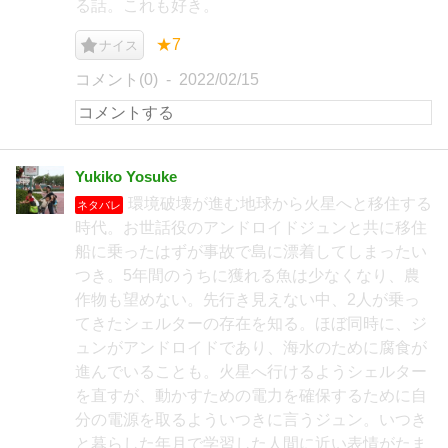
る話。これも好き。
★7
ナイス
コメント(0)
2022/02/15
Yukiko Yosuke
環境破壊が進む地球から火星へと移住する
ネタバレ
時代。お世話役のアンドロイドジュンと共に移住
船に乗ったはずが事故で島に漂着してしまったい
つき。5年間のうちに獲れる魚は少なくなり、農
作物も望めない。先行き見えない中、2人が乗っ
てきたシェルターの存在を知る。ほぼ同時に、ジ
ュンがアンドロイドであり、海水のために腐食が
進んでいることも。火星へ行けるようシェルター
を直すが、動かすための電力を確保するために自
分の電源を取るよういつきに言うジュン。いつき
と暮らした年月で学習した人間に近い表情がたま