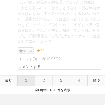
ぽい攻めとお兄さん的な受けの2人だけの生活。
これから住みにくくなるしどうなる？的な展開か
ら実は…な感じで一気読みしたくなるお話だった
し、最期の別れのシーンは当たり前でしんどかっ
たけど、ハピエンで良かった！！子どもっぽい攻
めがほんとどんどん中身が成長していく様が良か
った。◯同級生とクズ彼氏持ちのイケメン、はよ
別れて幸せになって！
★22
ナイス
コメント(0)
2019/06/02
最初
1
2
3
4
最後
全68件中 1-20 件を表示