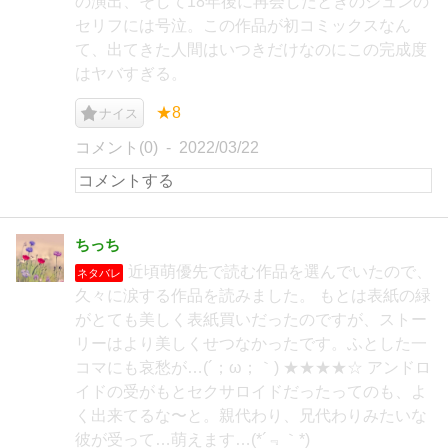
の演出、そして18年後に再会したときのジュンの
セリフには号泣。この作品が初コミックスなん
て、出てきた人間はいつきだけなのにこの完成度
はヤバすぎる。
★8
ナイス
コメント(0)
2022/03/22
ちっち
近頃萌優先で読む作品を選んでいたので、
ネタバレ
久々に涙する作品を読みました。 もとは表紙の緑
がとても美しく表紙買いだったのですが、ストー
リーはより美しくせつなかったです。ふとした一
コマにも哀愁が…(´；ω；｀) ★★★★☆ アンドロ
イドの受がもとセクサロイドだったってのも、よ
く出来てるな〜と。親代わり、兄代わりみたいな
彼が受って…萌えます…(*´﹃｀*)