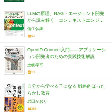
LLMの原理、RAG・エージェント開発
から読み解く コンテキストエンジニ
アリング (エンジニア選書)
蒲生弘郷
53
OpenID Connect入門――アプリケーシ
ョン開発者のための実践技術解説
土岐孝平
13
自分から学べる子になる 戦略的ほった
らかし教育
岩田かおり
368