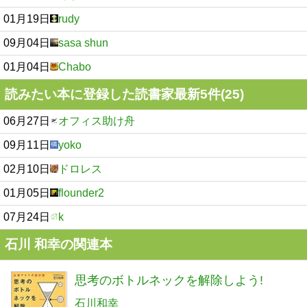
01月19日
rudy
09月04日
sasa shun
01月04日
Chabo
読みたい本に登録した読書家最新5件(25)
06月27日
オフィス助け舟
09月11日
yoko
02月10日
ドロレス
01月05日
flounder2
07月24日
k
石川 和幸の関連本
思考のボトルネックを解除しよう!
石川和幸