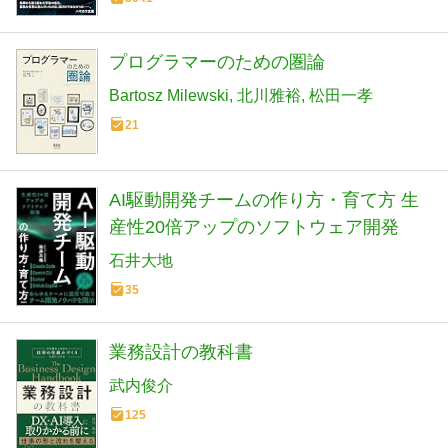
プログラマーのための圏論
Bartosz Milewski
北川雅裕
松田一孝
21
AI駆動開発チームの作り方・育て方 生
産性20倍アップのソフトウェア開発
石井大地
35
業務設計の教科書
武内俊介
125