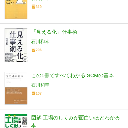
319
「見える化」仕事術
石川和幸
206
この1冊ですべてわかる SCMの基本
石川和幸
107
図解 工場のしくみが面白いほどわかる
本