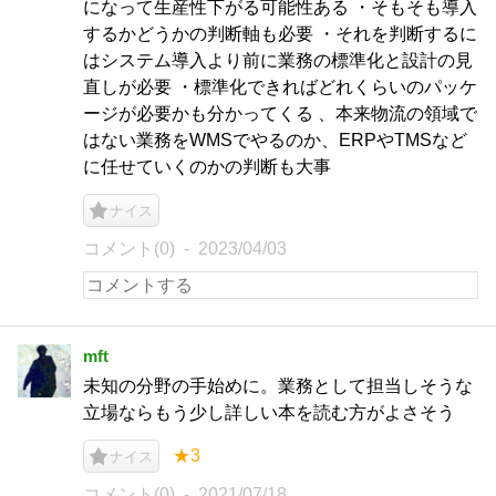
になって生産性下がる可能性ある ・そもそも導入
するかどうかの判断軸も必要 ・それを判断するに
はシステム導入より前に業務の標準化と設計の見
直しが必要 ・標準化できればどれくらいのパッケ
ージが必要かも分かってくる 、本来物流の領域で
はない業務をWMSでやるのか、ERPやTMSなど
に任せていくのかの判断も大事
ナイス
コメント(0)
2023/04/03
mft
未知の分野の手始めに。業務として担当しそうな
立場ならもう少し詳しい本を読む方がよさそう
★3
ナイス
コメント(0)
2021/07/18