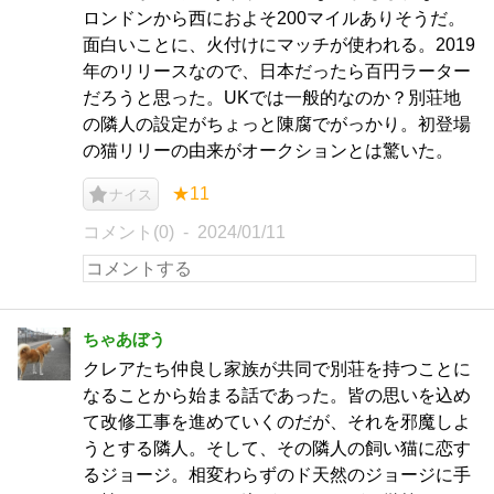
ロンドンから西におよそ200マイルありそうだ。
面白いことに、火付けにマッチが使われる。2019
年のリリースなので、日本だったら百円ラーター
だろうと思った。UKでは一般的なのか？別荘地
の隣人の設定がちょっと陳腐でがっかり。初登場
の猫リリーの由来がオークションとは驚いた。
★11
ナイス
コメント(0)
2024/01/11
ちゃあぼう
クレアたち仲良し家族が共同で別荘を持つことに
なることから始まる話であった。皆の思いを込め
て改修工事を進めていくのだが、それを邪魔しよ
うとする隣人。そして、その隣人の飼い猫に恋す
るジョージ。相変わらずのド天然のジョージに手