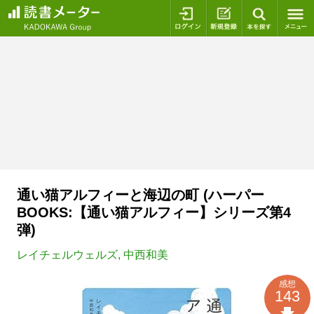
ログイン
新規登録
本を探
通い猫アルフィーと海辺の町 (ハーパー
BOOKS:【通い猫アルフィー】シリーズ第4
弾)
レイチェルウェルズ
,
中西和美
感想
143