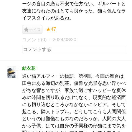
ージの盲目の恋も不安で仕方ない。ギルバートと
友達になれたのはとても良かった。猫も色んなラ
イフスタイルがあるね。
★47
ナイス
コメント(0)
2024/08/30
結衣花
通い猫アルフィーの物語、第4弾。今回の舞台は
田舎にある海辺の別荘。優雅な光景を思い浮かべ
がちな響きですが、家族で過ごすハッピーな夏休
みの時間を切り取るだけでなく、現実的な経済面
にも切り込むところがなかなかにシビア。そして
起こる、隣人トラブル。どうしてこうも人間関係
というのは難儀なものなのだろうか。人間の大人
から子供、はては自身の子同様の仔猫にまで気を