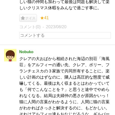
しい猫の仲間も加わって最後は問題も解決して楽
しいクリスマス休暇をみんなで過ごす事に。
★41
ナイス
コメント(0)
2023/08/20
Nobuko
クレアの大おばから相続された海辺の別荘「海風
荘」をアルフィーの通い先、クレア、ポリー、フ
ランチェスカの３家族で共同所有することに。楽
しい計画のはずなのに、隣人は高圧的な態度で威
嚇してくる。最後は丸く収まるとはわかっていて
も「何でこんなことを？」と思うと途中でやめら
れなくなる。結局は夫婦仲の悪さが原因かいっ！
猫に人間の言葉がわかるように、人間に猫の言葉
がわかればさっさと解決するのに、もどかしい。
それはアルフィー達もおなじだろうな。ギルバー