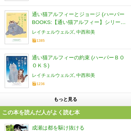
通い猫アルフィーとジョージ (ハーパー
BOOKS:【通い猫アルフィー】シリーズ
第3弾)
レイチェルウェルズ
中西和美
1385
通い猫アルフィーの約束 (ハーパーＢＯ
ＯＫＳ)
レイチェルウェルズ
中西和美
1236
もっと見る
この本を読んだ人がよく読む本
成瀬は都を駆け抜ける