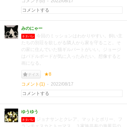
コメント(0)
2022/08/17
みのにゃー
今回のミッションはわかりやすい。飼い主
ネタバレ
たちの別荘を欲しがる隣人から家を守ること。そ
の家に住んでいた猫ギルバートがいい。ジョージ
はパドルボードが気に入ったみたい。想像すると
画になる。
★8
ナイス
コメント(1)
2022/08/17
ゆうゆう
ジョナサンとクレア、マットとポリー、フ
ネタバレ
ランチェスカとトーマス、３家族共有の海風荘の