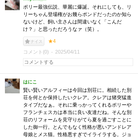
ポリー最強伝説、華麗に爆誕。それにしても、リ
リーちゃん登場権がお幾らポンドだったのか知ら
ないけど、飼い主さんは間違いなく「こんだ
け？」と思っただろうなァ（笑）。
★4
ナイス
コメント(0)
2025/04/11
はにこ
賢い賢いアルフィーは今回は別荘に。相続した別
荘を何とか保持したいクレア。クレアは猪突猛進
タイプだなぁ。それに乗っかってくれるポリーや
フランチェスカは本当に良い友達だね。そんな別
荘のリフォームを見守りがてら夏を過ごすことに
した御一行。とんでもなく性格が悪いアンドレア
母娘とメス猫。性格悪すぎでイライラする。ジョ