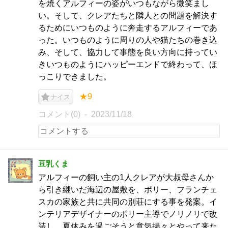
を焼くアルフィーの姿がいつもながら微笑まし
い。そして、クレアたちと隣人との問題を解決す
るためにいつものように奔走するアルフィーであ
った。いつものように周りの人や猫たちの巻き込
み、そして、協力して事態を良い方向に持ってい
きいつものようにハッピーエンドで終わって、ほ
っこりできました。
★9
ナイス
コメント(0)
2023/11/18
豆乳くま
アルフィーの飼い主の1人クレアが大叔母さんか
ら引き継いだ海辺の屋敷を、ポリー、フランチェ
スカの家族と共に共同の別荘にする事を発案。イ
ンテリアデザイナーのポリー主導でノリノリで改
装し、夏休みを過ごそうと意気揚々とやって来た