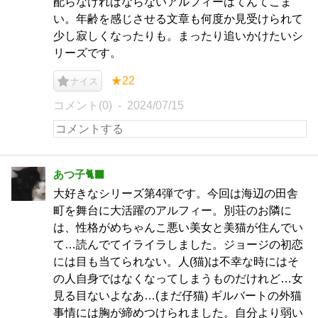
配らなければならないアルフィーはてんてこま
い。年齢を感じさせる文章も何度か見受けられて
少し寂しくなったりも。まったり追いかけたいシ
リーズです。
★22
ナイス
コメント(0)
2024/07/15
あつ子🐈‍⬛
大好きなシリーズ第4弾です。今回は海辺の田舎
町を舞台に大活躍のアルフィー。別荘のお隣に
は、性格がめちゃんこ悪い美女と美猫が住んでい
て…読んでてイライラしました。ジョージの初恋
には目も当てられない。人(猫)は不幸な時にはそ
の人自身ではなくなってしまうものだけれど…女
見る目ないよなあ…(まだ仔猫) ギルバートの外猫
事情には胸が締めつけられました。自分より弱い