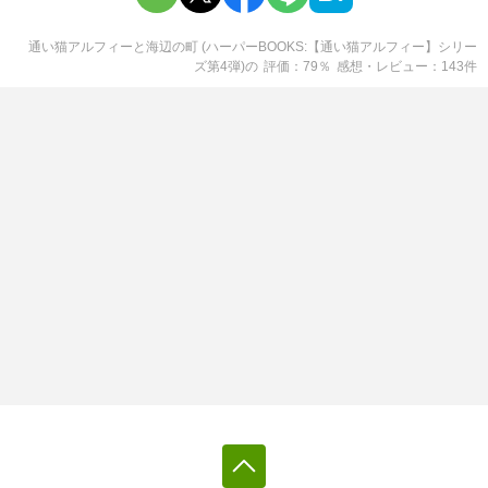
通い猫アルフィーと海辺の町 (ハーパーBOOKS:【通い猫アルフィー】シリー
ズ第4弾)
の
評価
79
％
感想・レビュー
143
件