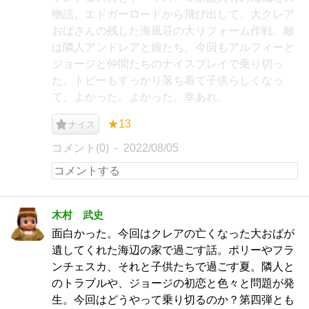
物語。エドガーロードから飛び出して、大クレア
おばさんの残した海風荘の大リフォーム作戦。敵
は隣人アンドレアと娘たち。今回もアルフィーと
ジョージと仲間たちのナイスプレイで乗り切っ
た。トビーもすっかり落ち着て子供らしくなっ
て、よかった。よかった。幸あれ。
★13
ナイス
コメント(0)
2022/08/05
木村 武史
面白かった。今回はクレアの亡くなった大おばが
遺してくれた海辺の家で過ごす話。ポリーやフラ
ンチェスカ、それと子供たちで過ごす夏。隣人と
のトラブルや、ジョージの初恋と色々と問題が発
生。今回はどうやって乗り切るのか？第四弾とも