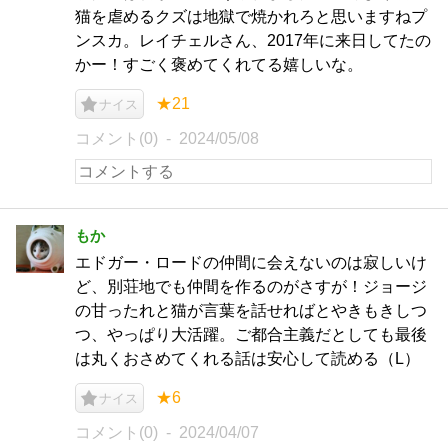
猫を虐めるクズは地獄で焼かれろと思いますねプ
ンスカ。レイチェルさん、2017年に来日してたの
かー！すごく褒めてくれてる嬉しいな。
★21
ナイス
コメント(0)
2024/05/08
もか
エドガー・ロードの仲間に会えないのは寂しいけ
ど、別荘地でも仲間を作るのがさすが！ジョージ
の甘ったれと猫が言葉を話せればとやきもきしつ
つ、やっぱり大活躍。ご都合主義だとしても最後
は丸くおさめてくれる話は安心して読める（L）
★6
ナイス
コメント(0)
2024/04/07