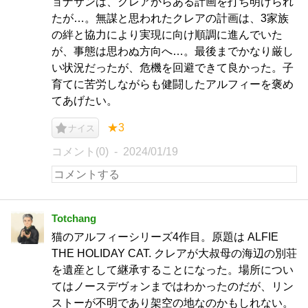
ョナサンは、クレアからある計画を打ち明けられ
たが…。無謀と思われたクレアの計画は、3家族
の絆と協力により実現に向け順調に進んでいた
が、事態は思わぬ方向へ…。最後までかなり厳し
い状況だったが、危機を回避できて良かった。子
育てに苦労しながらも健闘したアルフィーを褒め
てあげたい。
★3
ナイス
コメント(0)
2024/01/19
Totchang
猫のアルフィーシリーズ4作目。原題は ALFIE
THE HOLIDAY CAT. クレアが大叔母の海辺の別荘
を遺産として継承することになった。場所につい
てはノースデヴォンまではわかったのだが、リン
ストーが不明であり架空の地なのかもしれない。