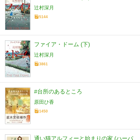
辻村深月
5144
ファイア・ドーム (下)
辻村深月
3861
#台所のあるところ
原田ひ香
1450
通い猫アルフィーと始まりの家 (ハーパ