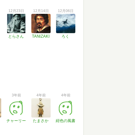
12月23日
12月14日
12月06日
とらさん
TANIZAKI
ろく
3年前
4年前
4年前
チャーリー
たまさか
紺色の風書