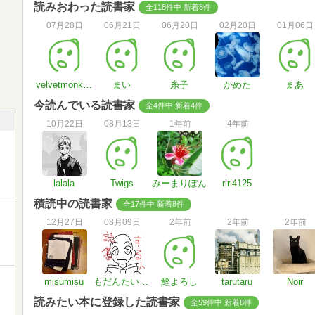
読みおわった読書家
全118件中 新着8件
07月28日
06月21日
06月20日
02月20日
01月06日
velvetmonk_pma
まい
糸子
かめた
まあ
今読んでいる読書家
全4件中 新着4件
10月22日
08月13日
1年前
4年前
lalala
Twigs
みーまりぽん
riri4125
積読中の読書家
全17件中 新着8件
12月27日
08月09日
2年前
2年前
2年前
misumisu
もだんたいむす
鰹よろし
tarutaru
Noir
読みたい本に登録した読書家
全59件中 新着8件