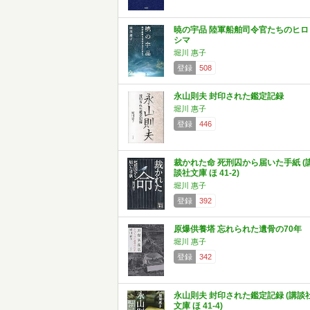
暁の宇品 陸軍船舶司令官たちのヒロ
シマ
堀川 惠子
登録
508
永山則夫 封印された鑑定記録
堀川 惠子
登録
446
裁かれた命 死刑囚から届いた手紙 (
談社文庫 ほ 41-2)
堀川 惠子
登録
392
原爆供養塔 忘れられた遺骨の70年
堀川 惠子
登録
342
永山則夫 封印された鑑定記録 (講談
文庫 ほ 41-4)