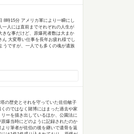
6日 8時15分 アメリカ軍により一瞬にし
人一人には直前までそれぞれの人生が
大きな事だけど、原爆死者数は大まか
さん 大変尊い仕事を長年お疲れ様でし
たようですが、一人でも多くの魂が遺族
養塔の歴史とそれを守っていた佐伯敏子
描くのではなく賭博にはまった過去や家
トリーを描き出しているほか、公園法に
が原爆当時にどのように記録されたのか
何より筆者が佐伯の後を継いで遺骨を返
には1件1件盛り込まれており、原爆が