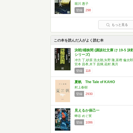
堀川 惠子
登録
298
もっと見る
この本を読んだ人がよく読む本
決戦!桶狭間 (講談社文庫 け 19-5 決戦
シリーズ)
冲方 丁,砂原 浩太朗,矢野 隆,富樫 倫太郎
宮本 昌孝,木下 昌輝,花村 萬月
登録
118
夏帆 The Tale of KAHO
村上春樹
登録
2930
見えるか保己一
蝉谷 めぐ実
登録
1086