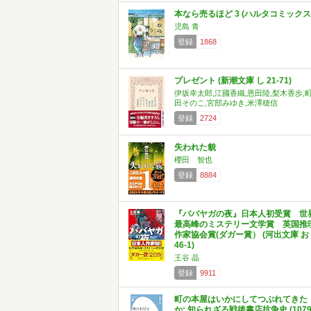
本なら売るほど 3 (ハルタコミックス
児島 青
登録
1868
プレゼント (新潮文庫 し 21-71)
伊坂幸太郎,江國香織,恩田陸,梨木香歩,
田そのこ,宮部みゆき,米澤穂信
登録
2724
失われた貌
櫻田 智也
登録
8884
『ババヤガの夜』日本人初受賞 世
最高峰のミステリー文学賞 英国推
作家協会賞(ダガー賞） (河出文庫 お
46-1)
王谷 晶
登録
9911
町の本屋はいかにしてつぶれてきた
か: 知られざる戦後書店抗争史 (1079