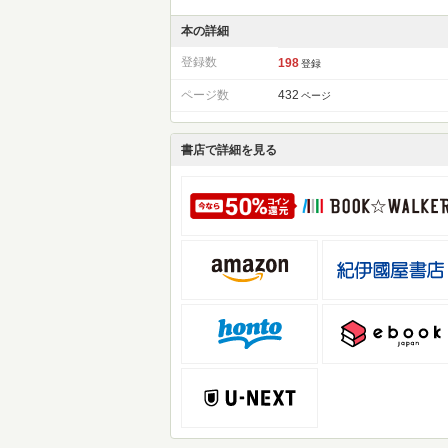
本の詳細
登録数
198
登録
ページ数
432
ページ
書店で詳細を見る