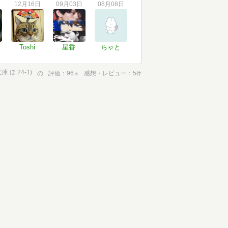
12月16日
09月03日
08月08日
Toshi
星香
ちゃと
ほ 24-1)
の
評価
96
感想・レビュー
5
％
件