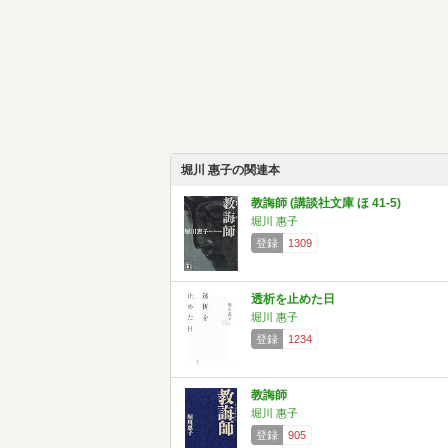
堀川 惠子の関連本
教誨師 (講談社文庫 ほ 41-5)
堀川 惠子
登録
1309
透析を止めた日
堀川 惠子
登録
1234
教誨師
堀川 惠子
登録
905