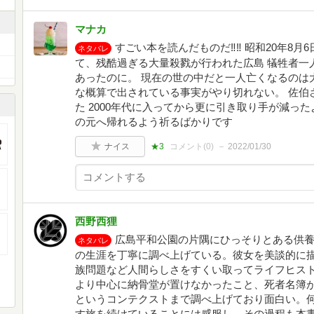
マナカ
すごい本を読んだものだ‼︎‼︎ 昭和20年8月
ネタバレ
て、残酷過ぎる大量殺戮が行われた広島 犠牲者一
あったのに。 現在の世の中だと一人亡くなるのは
な概算で出されている事実がやり切れない。 佐伯
た 2000年代に入ってから更に引き取り手が減っ
の元へ帰れるよう祈るばかりです
ナイス
★3
コメント(
0
)
2022/01/30
西野西狸
広島平和公園の片隅にひっそりとある供
ネタバレ
の生涯を丁寧に調べ上げている。彼女を美談的に
族問題など人間らしさをすくい取ってライフヒス
より中心に納骨堂が置けなかったこと、死者名簿
というコンテクストまで調べ上げており面白い。
す旅を続けていることには感服し、その過程も本書