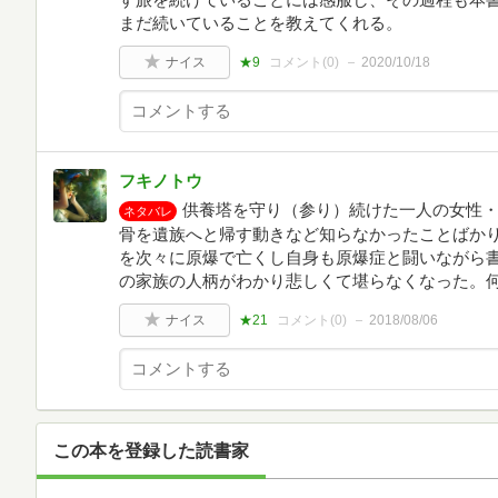
まだ続いていることを教えてくれる。
ナイス
★9
コメント(
0
)
2020/10/18
フキノトウ
供養塔を守り（参り）続けた一人の女性
ネタバレ
骨を遺族へと帰す動きなど知らなかったことばか
を次々に原爆で亡くし自身も原爆症と闘いながら
の家族の人柄がわかり悲しくて堪らなくなった。
ナイス
★21
コメント(
0
)
2018/08/06
この本を登録した読書家