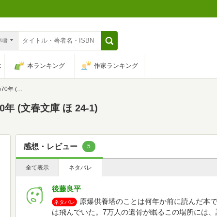
n和書
は
本ランキング
作家ランキング
 24-1)
 (文春文庫 ほ 24-1)
感想・レビュー
5
全て表示
ネタバレ
後藤良平
原爆供養塔のことは何年か前に読んだ本
ネタバレ
は飛んでいた。7万人の遺骨が眠るこの場所には、