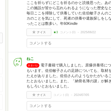
ここを祈らずにどこを祈るのかと読後思った。あ
この施設が皆から忘れられるようになった歴史な
毎日ここを掃除して供養していた佐伯敏子さんの
カのことを気にして、死者の供養や遺族探しをし
ったことは数多い。年60Kindle
ナイス
★3
コメント(
0
)
2025/06/22
ねこ
電子書籍で購入しました。原爆供養塔に
ネタバレ
もいます。佐伯敏子さんの足跡についても、取材
たえがありました。佐伯さんのようなかたがいる
たとおもいました。また、「納骨名簿の謎」が解
もしろいとおもいました。
ナイス
コメント(
0
)
2024/07/05