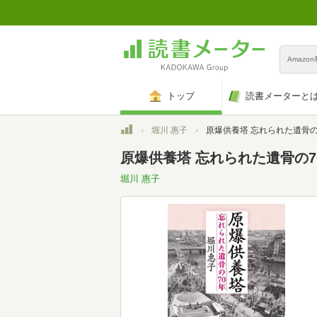
Amazo
トップ
読書メーターと
トップ
堀川 惠子
原爆供養塔 忘れられた遺骨の70年 (文春文庫 ほ
原爆供養塔 忘れられた遺骨の70年
堀川 惠子