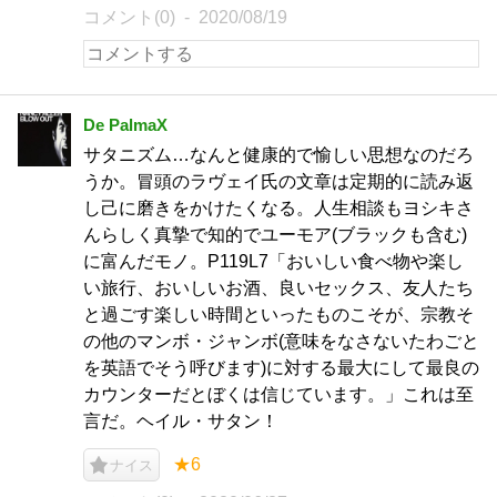
コメント(0)
2020/08/19
De PalmaX
サタニズム…なんと健康的で愉しい思想なのだろ
うか。冒頭のラヴェイ氏の文章は定期的に読み返
し己に磨きをかけたくなる。人生相談もヨシキさ
んらしく真摯で知的でユーモア(ブラックも含む)
に富んだモノ。P119L7「おいしい食べ物や楽し
い旅行、おいしいお酒、良いセックス、友人たち
と過ごす楽しい時間といったものこそが、宗教そ
の他のマンボ・ジャンボ(意味をなさないたわごと
を英語でそう呼びます)に対する最大にして最良の
カウンターだとぼくは信じています。」これは至
言だ。ヘイル・サタン！
★6
ナイス