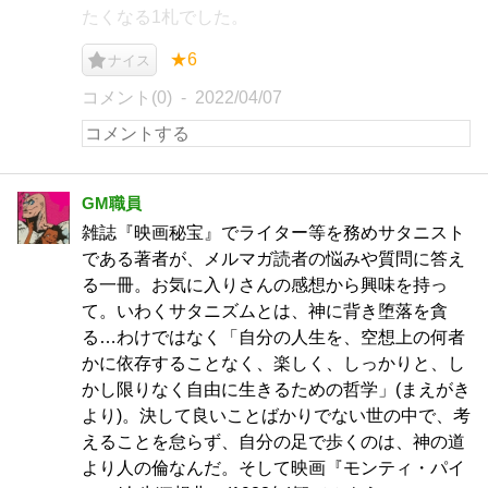
たくなる1札でした。
★6
ナイス
コメント(0)
2022/04/07
GM職員
雑誌『映画秘宝』でライター等を務めサタニスト
である著者が、メルマガ読者の悩みや質問に答え
る一冊。お気に入りさんの感想から興味を持っ
て。いわくサタニズムとは、神に背き堕落を貪
る…わけではなく「自分の人生を、空想上の何者
かに依存することなく、楽しく、しっかりと、し
かし限りなく自由に生きるための哲学」(まえがき
より)。決して良いことばかりでない世の中で、考
えることを怠らず、自分の足で歩くのは、神の道
より人の倫なんだ。そして映画『モンティ・パイ