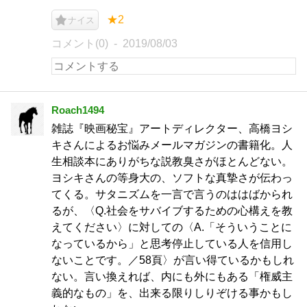
★2
ナイス
コメント(0)
2019/08/03
Roach1494
雑誌『映画秘宝』アートディレクター、高橋ヨシ
キさんによるお悩みメールマガジンの書籍化。人
生相談本にありがちな説教臭さがほとんどない。
ヨシキさんの等身大の、ソフトな真摯さが伝わっ
てくる。サタニズムを一言で言うのははばかられ
るが、〈Q.社会をサバイブするための心構えを教
えてください〉に対しての〈A.「そういうことに
なっているから」と思考停止している人を信用し
ないことです。／58頁〉が言い得ているかもしれ
ない。言い換えれば、内にも外にもある「権威主
義的なもの」を、出来る限りしりぞける事かもし