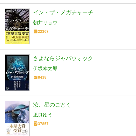
イン・ザ・メガチャーチ
朝井リョウ
22307
さよならジャバウォック
伊坂幸太郎
8438
汝、星のごとく
凪良ゆう
37857