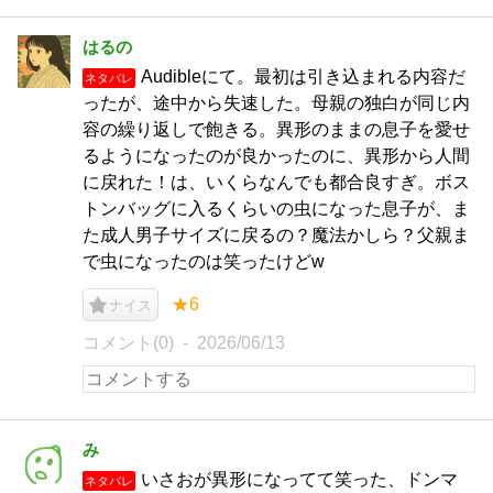
はるの
Audibleにて。最初は引き込まれる内容だ
ネタバレ
ったが、途中から失速した。母親の独白が同じ内
容の繰り返しで飽きる。異形のままの息子を愛せ
るようになったのが良かったのに、異形から人間
に戻れた！は、いくらなんでも都合良すぎ。ボス
トンバッグに入るくらいの虫になった息子が、ま
た成人男子サイズに戻るの？魔法かしら？父親ま
で虫になったのは笑ったけどw
★6
ナイス
コメント(0)
2026/06/13
み
いさおが異形になってて笑った、ドンマ
ネタバレ