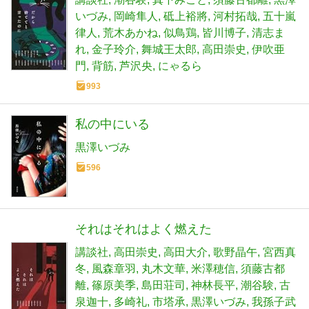
いづみ
岡崎隼人
砥上裕將
河村拓哉
五十嵐
律人
荒木あかね
似鳥鶏
皆川博子
清志ま
れ
金子玲介
舞城王太郎
高田崇史
伊吹亜
門
背筋
芦沢央
にゃるら
993
私の中にいる
黒澤いづみ
596
それはそれはよく燃えた
講談社
高田崇史
高田大介
歌野晶午
宮西真
冬
風森章羽
丸木文華
米澤穂信
須藤古都
離
篠原美季
島田荘司
神林長平
潮谷験
古
泉迦十
多崎礼
市塔承
黒澤いづみ
我孫子武