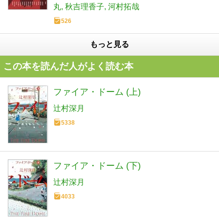
丸
秋吉理香子
河村拓哉
526
もっと見る
この本を読んだ人がよく読む本
ファイア・ドーム (上)
辻村深月
5338
ファイア・ドーム (下)
辻村深月
4033