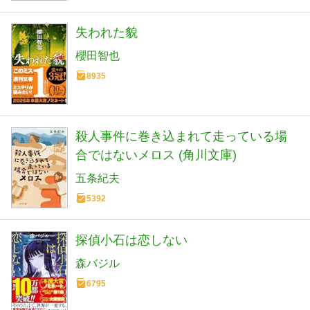
失われた貌
櫻田智也
8935
殺人事件に巻き込まれて走っている場
合ではないメロス (角川文庫)
五条紀夫
5392
探偵小石は恋しない
森バジル
6795