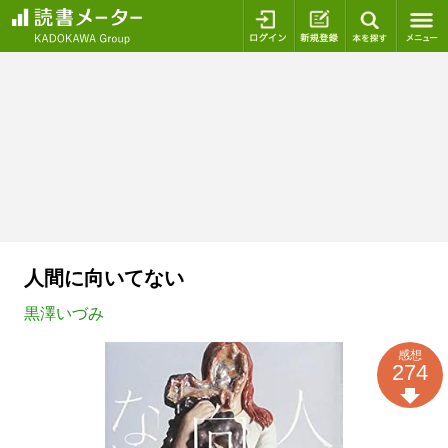
ログイン
新規登録
本を探
人間に向いてない
黒澤いづみ
感想
274