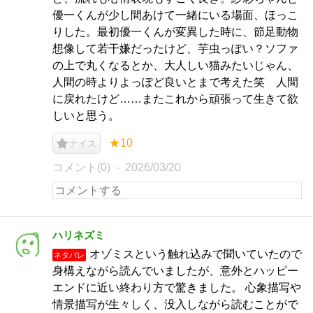
優一くんが少し間あけて一緒にいる場面、ほっこ
りした。最初優一くんが変異した時に、節足動物
想像して若干嫌だったけど、芋虫っぽい？ソファ
の上で丸くなるとか、大人しい猫みたいじゃん、
人間の時よりよっぽど良いとまで考えた笑 人間
に戻れたけど……またこれから頑張って生きて欲
しいと思う。
★10
ナイス
コメント(0)
2026/03/20
ハリネズミ
オゾミスという触れ込みで聞いていたので
ネタバレ
身構えながら読んでいましたが、意外とハッピー
エンドに近い終わり方で驚きました。 心象描写や
情景描写が生々しく、没入しながら読むことがで