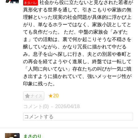
社会から役に立たないと見なされた若者が
ネタバレ
異形化する世界を通して、引きこもりや家族の無
理解といった現実の社会問題が具体的に浮かび上
がり、単なるホラーではなく、家族小説としてと
ても良作だった。 ただ、中盤の家族会「みずた
ま」での活動は、裏で何か起こりそうな不穏さを
醸していながら、かなり冗長に描かれて中だる
み。息子を山へ探しに行き、夫との別居や春町と
の再会を経てようやく進展し、終盤では一転して
「人間に向いてない」存在たちの叫びが一気に噴
き出すように描かれていて、強いメッセージ性が
印象に残った。
★20
ナイス
コメント(0)
2026/04/18
まさのり