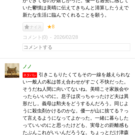
ができてるのが嬉しかった。優一も過去に感じて
いた鬱憤は美晴に伝えてきちんと清算したうえで
新たな生活に臨んでくれることを願う。
★8
ナイス
コメント(0)
2026/02/28
ノノ
引きこもりたくてもその一線を越えられな
ネタバレ
い一般人の私は答え合わせがすごく不快だった。
そうだね人間に向いてないね。美晴こそ家族会や
ったらいいのに。息子は戻っちゃったけど夫は異
形だし。義母は勲夫をどうするんだろう。同じよ
うに殺虫剤かけるのかな。優一が山に捨てる？っ
て言えるようになってよかった。一緒に暮らした
っていいのにと思ったけども、実母との距離感も
たぶんこれがいいんだろうな。ちょっとだけ津森