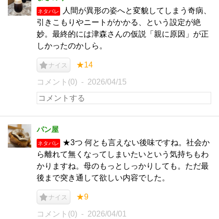
人間が異形の姿へと変貌してしまう奇病、
ネタバレ
引きこもりやニートがかかる、という設定が絶
妙。最終的には津森さんの仮説「親に原因」が正
しかったのかしら。
★14
ナイス
コメント(0)
2026/04/15
パン屋
★3つ 何とも言えない後味ですね。社会か
ネタバレ
ら離れて無くなってしまいたいという気持ちもわ
かりますね。母のもっとしっかりしても。ただ最
後まで突き通して欲しい内容でした。
★9
ナイス
コメント(0)
2026/04/01