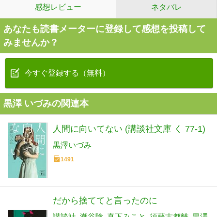
感想レビュー
ネタバレ
あなたも読書メーターに登録して感想を投稿して
みませんか？
今すぐ登録する（無料）
黒澤 いづみの関連本
人間に向いてない (講談社文庫 く 77-1)
黒澤いづみ
1491
だから捨ててと言ったのに
講談社
潮谷験
真下みこと
須藤古都離
黒澤