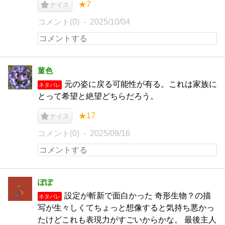
★7
ナイス
コメント(0)
2025/10/04
菫色
元の姿に戻る可能性が有る。これは家族に
ネタバレ
とって希望と絶望どちらだろう。
★17
ナイス
コメント(0)
2025/09/16
ぽぽ
設定が斬新で面白かった 奇形生物？の描
ネタバレ
写が生々しくてちょっと想像すると気持ち悪かっ
たけどこれも表現力がすごいからかな。 最後主人