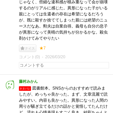
じゃなく、些細な違和感が積み重なって会が崩壊
するのがリアルに感じた。異形になった子がいる
親にとっては生還者の存在は希望になるだろう
が、既に殺すか捨ててしまった親には絶望のニュ
ースだなあ。勲夫は自業自得。義母も自分の息子
が異形になって美晴の気持ちが分かるかな。殺虫
剤かけてみてやりたい
★7
ナイス
コメント(0)
2026/03/20
藤村みかん
図書館本。SNSからのおすすめで読みま
ネタバレ
したが、めっちゃ良かった。まず、文章流麗で読
みやすい。内容も良かった。異形になった人間の
周りが騒ぎ立てるだけの話かと覚悟してたんだけ
ど、流れも心情表現もすごく良き。紗彩ちゃんと