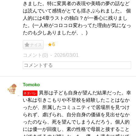
きました。特に変異者の表現や美晴の夢の話など
は読んでいて感情がとても揺さぶられました。 個
人的には4章ラストの独白？が一番心に残りまし
た。(一人称がコロコロ変わってた理由が気になっ
たのも少しありましたが、、)
★6
ナイス
コメント(0)
2026/03/01
Tomoko
異形は子ども自身が望んだ結果だった。幸
ネタバレ
い私は引きこもりや不登校を経験したことはなか
ったが、所属したコミュニティで居場所を見つけ
られず、虐げられ、自分自身の価値を見出せなか
ったのなら、死を望んでしまうんだろう。個人的
には優一が回復し、素の性格で母親と接すること