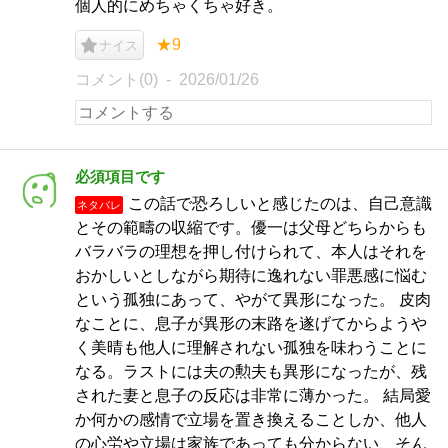
個人的にめちゃくちゃ好き。
★9
ナイス
コメント(0)
2026/01/26
必須項目です
この話で恐ろしいと感じたのは、自己意識
ネタバレ
とその範疇の収縮です。優一は父母どちらからも
バラバラの理想を押し付けられて、本人はそれを
おかしいとしながら期待に逸れない罪悪感に悩む
という孤独にあって、やがて異形になった。 皮肉
なことに、息子が異形の末路を遂げてからようや
く美晴も他人に理解されない孤独を味わうことに
なる。ラストには夫の勲夫も異形になったが、残
された妻と息子の反応は非常に薄かった。 結局愛
か何かの感情で立場を置き換えることしか、他人
の心労や立場は家族であっても分からない、そん