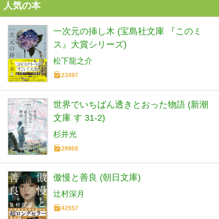
人気の本
一次元の挿し木 (宝島社文庫 『このミ
ス』大賞シリーズ)
松下龍之介
23497
世界でいちばん透きとおった物語 (新潮
文庫 す 31-2)
杉井光
29968
傲慢と善良 (朝日文庫)
辻村深月
42557