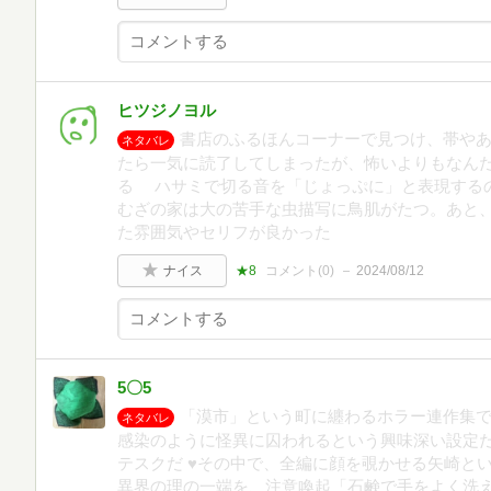
ヒツジノヨル
書店のふるほんコーナーで見つけ、帯や
ネタバレ
たら一気に読了してしまったが、怖いよりもなん
る ハサミで切る音を「じょっぷに」と表現する
むざの家は大の苦手な虫描写に鳥肌がたつ。あと
た雰囲気やセリフが良かった
ナイス
★8
コメント(
0
)
2024/08/12
5〇5
「漠市」という町に纏わるホラー連作集で
ネタバレ
感染のように怪異に囚われるという興味深い設定だ
テスクだ ♥その中で、全編に顔を覗かせる矢崎とい
異界の理の一端を、注意喚起「石鹸で手をよく洗