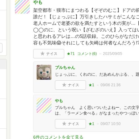
やも
架空都市・獏市にまつわる【ぞぞのむこ】ドアの
誰だ！【じょっぷに】万引きしたハサミがこんなこ
老人ホームで老婆の欲を満たすという木の実が…
◯◯のに、という呪い【ざむざのいえ】入っては
と思われるアレは…の5話収録。このひらがなだけ
容も不気味😱それにしても矢崎は何者なんだろう!
ナイス
★71
コメント(
6
)
2025/09/05
ブルちゃん
じょっぷに、くれのに、だあめんかぶる、、題
ナイス
★1
09/06 21:36
やも
ブルちゃん よく思いついたよねー、この文字
は、「ラーメン食べる」がなまったやつっぽいけ
ナイス
★1
09/07 10:50
6件のコメントを全て見る