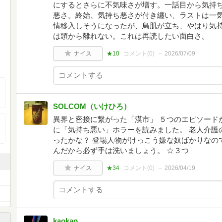
にするとさらに不気味さが増す。一話目から気持
悪さ。終始、気持ち悪さが付き纏い、ラストは一
情移入しそうになったが、鳥肌が立ち、やはり気
は頭から離れない。これは再読したい面白さ。
ナイス
★10
コメント(
0
)
2026/07/09
SOLCOM（いけひろ）
異界と密接に繋がった「漠市」 ５つのエピソード
に「気持ち悪い」ホラーを読みました。 老人介護
ったかな？ 登場人物がけっこう嫌な奴ばかりなの
んだから必ず手は洗いましょう。 ☆３つ
ナイス
★34
コメント(
0
)
2026/04/19
kaokao