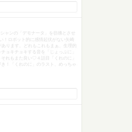
・シャンの「デモナータ」を彷彿とさせ
い！ロボット的に感情起伏がない矢崎
があります。どれもこれもまぁ、生理的
をチョキチョキする音を「じょっぷに」
。それもまた良い♡４話目「くれのに」
番好き！「くれのに」のラスト、めっちゃ