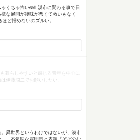
くちゃ怖い🫨‼️ 漠市に関わる事で日
る様な展開が後味が悪くて救いもなく
知るほど憎めないのズルい。
最も暮らしやすいと感じる青年を中心に
画は伊藤潤二でお願いしたい。
集。異世界というわけではないが、漠市
か…。不気味な雰囲気と表題『ぞぞのむ