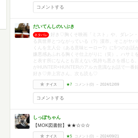
だいてんしのいぶき
好き♡胸くそ映画「ミスト」や、ダレン
ネタバレ
る異世界とつながっている（?）漠市。そこがヤバ
くんを主人公（ある意味ヒーロー?）に5つのお話
嫌悪感あふれる胸くそ仕上がりに（笑）。ハサミ
と表す所になんとも言えない気持ち悪さを感じる
がHUNTER×HUNTERのアルカ意識なお話で一
好き♡井上宮さん、次も読も♡
ナイス
★7
コメント(
0
)
2024/12/09
しっぽちゃん
【MOK図書館】★★☆☆☆
ナイス
★5
コメント(
0
)
2024/09/21