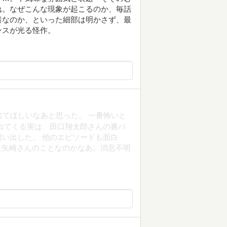
逸。なぜこんな現象が起こるのか、毎話
者なのか、といった細部は明かさず、最
ンスが光る怪作。
出てほしいなあと思った。 一番怖いと
出てくる実は、田口翔太郎さんの裏バ
い出した。 他のエピソードも面白
た矢崎さんのことなのかなあ。消息不明