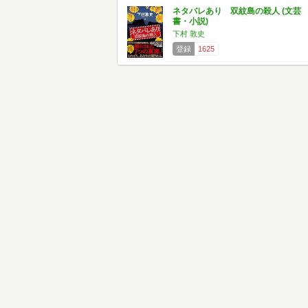
ネタバレあり 双紋島の殺人 (文芸
書・小説)
下村 敦史
登録
1625