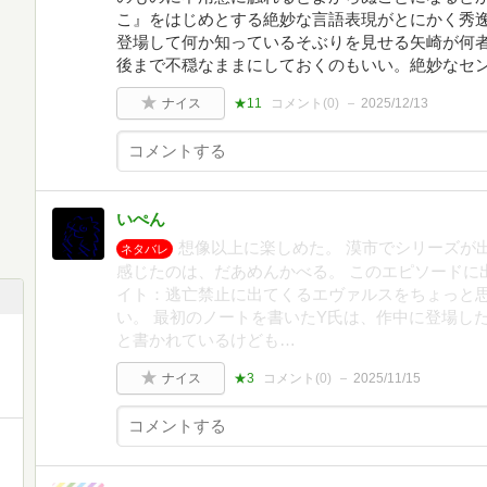
こ』をはじめとする絶妙な言語表現がとにかく秀
登場して何か知っているそぶりを見せる矢崎が何
後まで不穏なままにしておくのもいい。絶妙なセ
ナイス
★11
コメント(
0
)
2025/12/13
いぺん
想像以上に楽しめた。 漠市でシリーズが
ネタバレ
感じたのは、だあめんかべる。 このエピソードに
イト：逃亡禁止に出てくるエヴァルスをちょっと思
い。 最初のノートを書いたY氏は、作中に登場し
と書かれているけども…
ナイス
★3
コメント(
0
)
2025/11/15