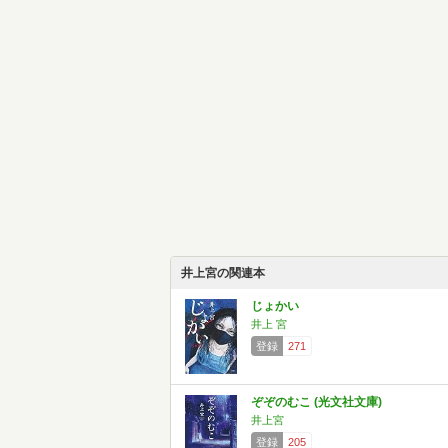
井上宮の関連本
じょかい
井上 宮
登録
271
ぞぞのむこ (光文社文庫)
井上宮
登録
205