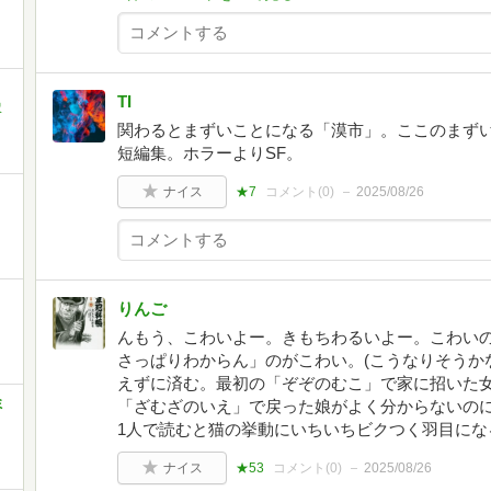
TI
沢
関わるとまずいことになる「漠市」。ここのまず
短編集。ホラーよりSF。
ナイス
★7
コメント(
0
)
2025/08/26
りんご
んもう、こわいよー。きもちわるいよー。こわい
さっぱりわからん」のがこわい。(こうなりそうか
えずに済む。最初の「ぞぞのむこ」で家に招いた
ミ
「ざむざのいえ」で戻った娘がよく分からないの
1人で読むと猫の挙動にいちいちビクつく羽目にな
ナイス
★53
コメント(
0
)
2025/08/26