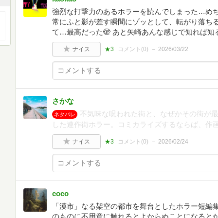
強烈な打撃力のあるホラーを読んでしまった…めちゃ
常にふと影が差す瞬間にゾッとして、転がり落ち
て…最高だった🫣 あと矢崎あんな感じで知れば
ナイス
★3
コメント(
0
)
2026/03/22
さかな
不気味な呪われた街と、なぜかその街が
ネタバレ
した連作街ホラー。コミカライズするならば、作
ナイス
★3
コメント(
0
)
2026/02/24
coco
「漠市」なる架空の都市を舞台としたホラー短編
のものに不用意に触れるとよからぬことになると