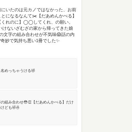
前にいたのは元カノではなかった、お前
とになるなんて✂️【だあめんかべる】
【くれのに】◯◯してくれ、の願い。
いけないざむざの家から帰ってきた娘
の文字の組み合わせが不気味😱話の内
?奇妙で気持ち悪い1冊でした✨
名めっちゃうける🤣
の組み合わせ😳👏【だあめんかべる】だけ
ども🤣🍜