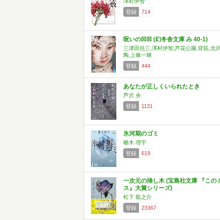
澤村伊智
登録
714
呪いの☒☒ (幻冬舎文庫 み 40-1)
三津田信三,澤村伊智,芦花公園,背筋,北
陶,上條一輝
登録
444
あなたが正しくいられたとき
芦沢 央
登録
1131
氷河期のゴミ
櫛木 理宇
登録
619
一次元の挿し木 (宝島社文庫 『この
ス』大賞シリーズ)
松下 龍之介
登録
23367