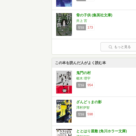
骨の子供 (集英社文庫)
井上 宮
登録
173
もっと見る
この本を読んだ人がよく読む本
鬼門の村
櫛木 理宇
登録
954
ざんどぅまの影
澤村伊智
登録
598
ととはり屋敷 (角川ホラー文庫)