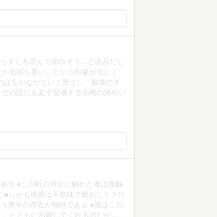
あらすじを読んで面白そう…と読みだし
だか気持ち悪い…という印象が先にく
のはなかなかないと思うし、最後のざ
、どの話にも必ず登場する矢崎の謎めい
ある ♦この町の何かに触れた者は接触
 ♣しかも怪異は不気味で厭わしくグロ
う青年の存在が独特である ♠彼はこの
え」とともに示唆してくれるのだが…。