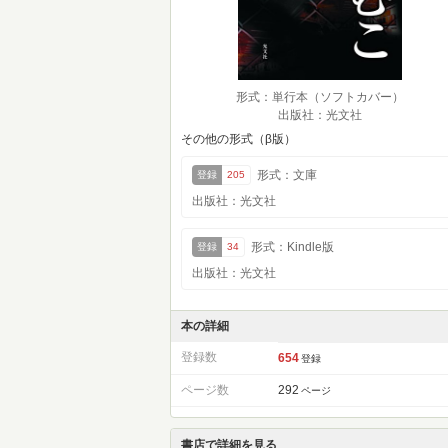
形式：単行本（ソフトカバー）
出版社：光文社
その他の形式（β版）
形式：文庫
登録
205
出版社：光文社
形式：Kindle版
登録
34
出版社：光文社
本の詳細
登録数
654
登録
ページ数
292
ページ
書店で詳細を見る