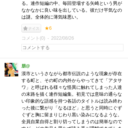
る。連作短編の中、毎回登場する矢崎という男が
なかなかに良い味を出している。彼だけ平気なの
は謎。全体的に薄気味悪い。
★6
ナイス
コメント(0)
2022/08/26
朋@
漠市というさながら都市伝説のような現象が存在
する町と、その町の内外からやってきて「アタサ
ワ」と呼ばれる様々な怪異に触れてしまった人達
の末路を描く連作短編集。初見では意味の通らな
い印象的な語感を持つ各話のタイトルは読み終わ
った後に繋がり「なるほど」と思うと同時にぐず
ぐずと胸に留まりじわり黒い染みになるような。
全員自業自得と割り切ってしまうのは簡単なので