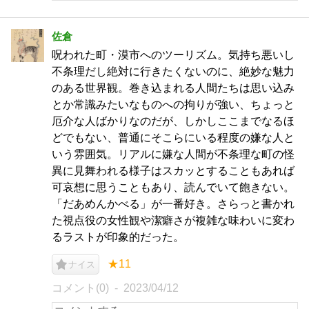
佐倉
呪われた町・漠市へのツーリズム。気持ち悪いし
不条理だし絶対に行きたくないのに、絶妙な魅力
のある世界観。巻き込まれる人間たちは思い込み
とか常識みたいなものへの拘りが強い、ちょっと
厄介な人ばかりなのだが、しかしここまでなるほ
どでもない、普通にそこらにいる程度の嫌な人と
いう雰囲気。リアルに嫌な人間が不条理な町の怪
異に見舞われる様子はスカッとすることもあれば
可哀想に思うこともあり、読んでいて飽きない。
「だあめんかべる」が一番好き。さらっと書かれ
た視点役の女性観や潔癖さが複雑な味わいに変わ
るラストが印象的だった。
★11
ナイス
コメント(0)
2023/04/12