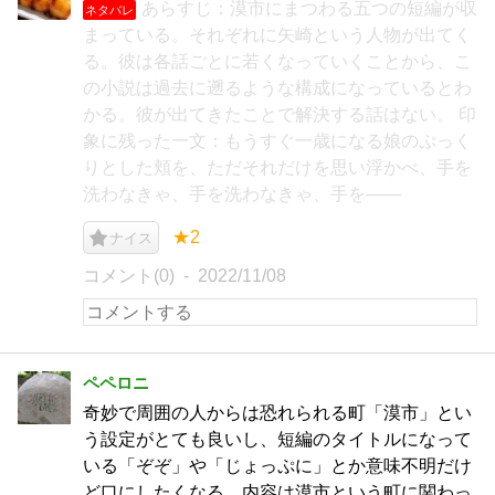
あらすじ：漠市にまつわる五つの短編が収
ネタバレ
まっている。それぞれに矢崎という人物が出てく
る。彼は各話ごとに若くなっていくことから、こ
の小説は過去に遡るような構成になっているとわ
かる。彼が出てきたことで解決する話はない。 印
象に残った一文：もうすぐ一歳になる娘のぷっく
りとした頬を、ただそれだけを思い浮かべ、手を
洗わなきゃ、手を洗わなきゃ、手を――
★2
ナイス
コメント(0)
2022/11/08
ペペロニ
奇妙で周囲の人からは恐れられる町「漠市」とい
う設定がとても良いし、短編のタイトルになって
いる「ぞぞ」や「じょっぷに」とか意味不明だけ
ど口にしたくなる。内容は漠市という町に関わっ