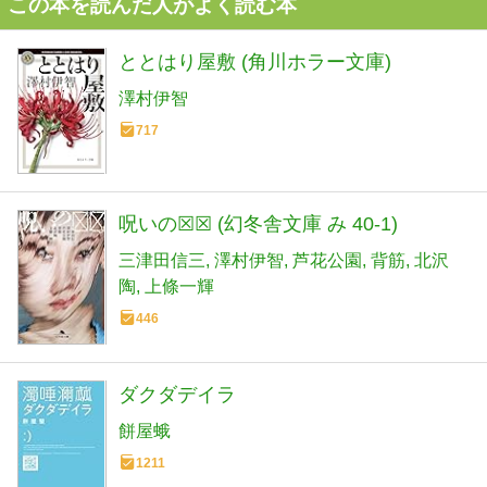
この本を読んだ人がよく読む本
ととはり屋敷 (角川ホラー文庫)
澤村伊智
717
呪いの☒☒ (幻冬舎文庫 み 40-1)
三津田信三
澤村伊智
芦花公園
背筋
北沢
陶
上條一輝
446
ダクダデイラ
餅屋蛾
1211