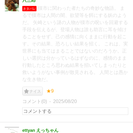
只三郎
獏市に関わった者たちの奇妙な物語。 ま
ネタバレ
るで獏市は人間の闇、欲望等を餌にする妖のよう
だ。 矢崎という謎の人物が獏市の呪いを回避する
手段を伝えるが、登場人物は誰も助言に耳を傾け
ることをせず、己の感情に向くままに行動を起こ
す。その結果、恐ろしい結果を招く。 これは、実
世界にも当てはまることではないのだろうか。正
しい選択は分かっているはずなのに、感情のまま
行動したところ思わぬ結果を招いてしまったりと
救いようがない事例が散見される。 人間とは愚か
な生き物だ。
★9
ナイス
コメント(0)
2025/08/20
ettyan えっちゃん