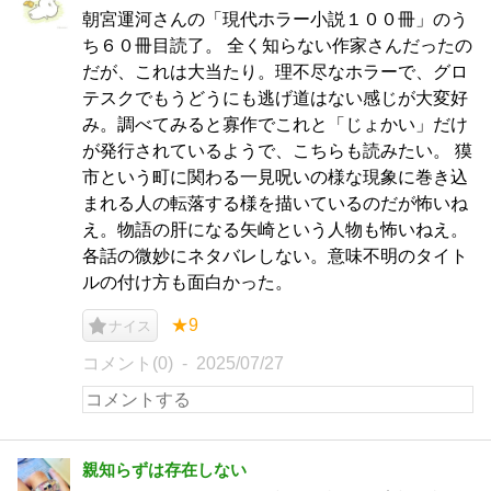
朝宮運河さんの「現代ホラー小説１００冊」のう
ち６０冊目読了。 全く知らない作家さんだったの
だが、これは大当たり。理不尽なホラーで、グロ
テスクでもうどうにも逃げ道はない感じが大変好
み。調べてみると寡作でこれと「じょかい」だけ
が発行されているようで、こちらも読みたい。 獏
市という町に関わる一見呪いの様な現象に巻き込
まれる人の転落する様を描いているのだが怖いね
え。物語の肝になる矢崎という人物も怖いねえ。
各話の微妙にネタバレしない。意味不明のタイト
ルの付け方も面白かった。
★9
ナイス
コメント(0)
2025/07/27
親知らずは存在しない