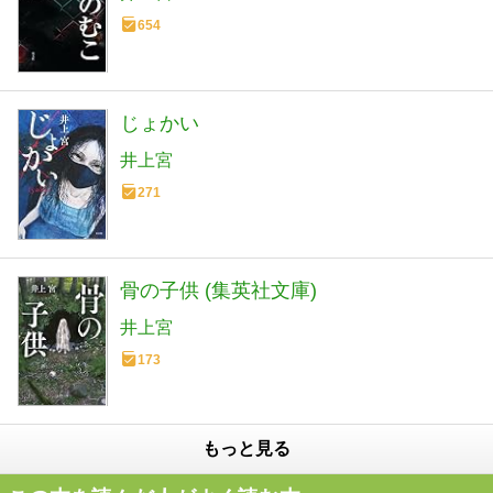
654
じょかい
井上宮
271
骨の子供 (集英社文庫)
井上宮
173
もっと見る