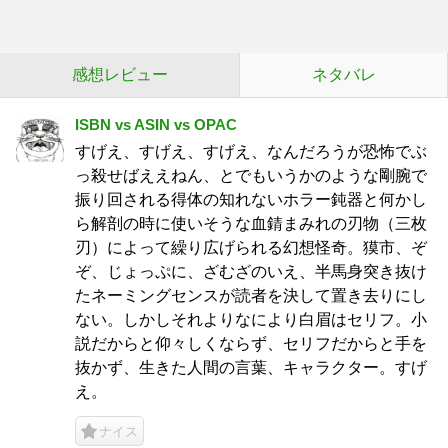
感想レビュー
ネタバレ
ISBN vs ASIN vs OPAC
すげえ、すげえ、すげえ、なんだろうが恐怖でぶ
っ殺せばええねん、とでもいうかのような剛腕で
振り回される得体の知れないホラー鈍器と何かし
ら解剖の時に使いそうな血錆まみれの刃物（三枚
刃）によって繰り広げられる幻想怪奇。獏市、ぞ
ぞ、じょっぷに、ざむざのいえ、半馬身突き抜け
たネーミングセンスが読者を決して置き去りにし
ない。しかしそれよりなにより白眉はセリフ。小
説だからと仰々しくならず、セリフだからと手を
抜かず、生きた人間の言葉、キャラクター。すげ
え。
ナイス