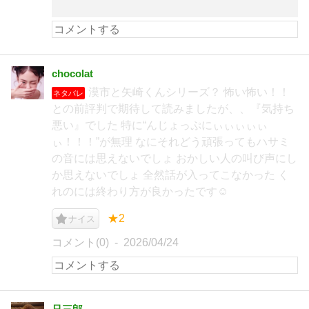
chocolat
漠市と矢崎くんシリーズ？ 怖い怖い！！
ネタバレ
との前評判で期待して読みましたが、、『気持ち
悪い』でした 特に“んじょっぷにぃぃぃぃぃ
ぃ！！！”が無理 なにそれどう頑張ってもハサミ
の音には思えないでしょ おかしい人の叫び声にし
か思えないでしょ 全然話が入ってこなかった く
れのには終わり方が良かったです‪☺︎‬
★2
ナイス
コメント(0)
2026/04/24