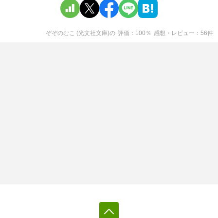
ぞぞのむこ (光文社文庫)
の
評価
100
％
感想・レビュー
56
件