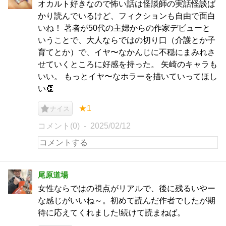
オカルト好きなので怖い話は怪談師の実話怪談ば
かり読んでいるけど、フィクションも自由で面白
いね！ 著者が50代の主婦からの作家デビューと
いうことで、大人ならではの切り口（介護とか子
育てとか）で、イヤ〜なかんじに不穏にまみれさ
せていくところに好感を持った。 矢崎のキャラも
いい。 もっとイヤ〜なホラーを描いていってほし
い👏
★1
ナイス
コメント(0)
2025/02/12
尾原道場
女性ならではの視点がリアルで、後に残るいやー
な感じがいいね～。初めて読んだ作者でしたが期
待に応えてくれました!続けて読まねば。