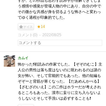
すが、どの作品も思わず読み手が理解できてしま
う感情や感覚が登場人物の中にあり、自分の中で
その微かな共感が身を切るような怖さへと変わっ
てゆく過程が印象的でした。
★14
ナイス
コメント(0)
2022/08/25
カムイ
怖かった❗️初読みの作家でした。【ぞぞのむこ】主
人公の男性は落ち度はないのに呪われるのは謎の
女が怖い、そして官能的でもあった。他の短編も
ぞぞーと背筋が寒くなった。【だあめんかべる】
【ざむざのいえ】この二作はホラーだが考えされ
るところもあった。漠市に妄りに立ち入らないよ
うしないとそして手洗いは必ずすることも❗️