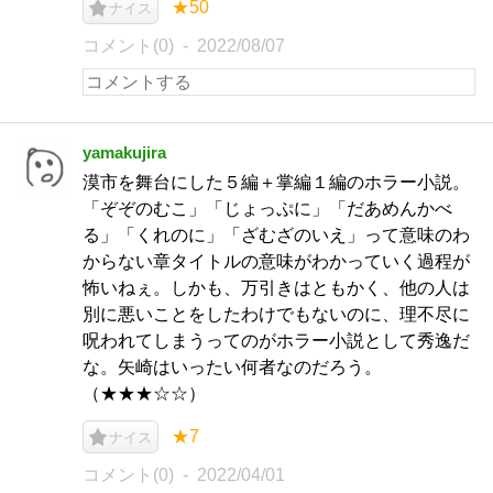
★50
ナイス
コメント(0)
2022/08/07
yamakujira
漠市を舞台にした５編＋掌編１編のホラー小説。
「ぞぞのむこ」「じょっぷに」「だあめんかべ
る」「くれのに」「ざむざのいえ」って意味のわ
からない章タイトルの意味がわかっていく過程が
怖いねぇ。しかも、万引きはともかく、他の人は
別に悪いことをしたわけでもないのに、理不尽に
呪われてしまうってのがホラー小説として秀逸だ
な。矢崎はいったい何者なのだろう。
（★★★☆☆）
★7
ナイス
コメント(0)
2022/04/01