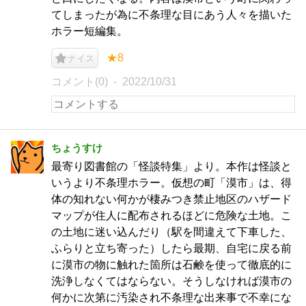
てしまったが為に不条理な目にあう人々を描いた
ホラー短編集。
★8
ナイス
コメント(0)
2022/10/31
ちょうすけ
最寄り図書館の「怪談特集」より。本作は怪談と
いうより不条理ホラー。仮想の町「漠市」は、得
体の知れない何かが棲みつき禁止地区のハザード
マップが住人に配布されるほどに危険な土地。こ
の土地に迷い込んだり（駅を間違えて下車した、
ふらりと立ち寄った）したら最期、自宅に戻る前
に漠市の物に触れた箇所は石鹸を使って徹底的に
洗浄しなくてはならない。そうしなければ漠市の
何かに次第に汚染され不条理な出来事で不幸にな