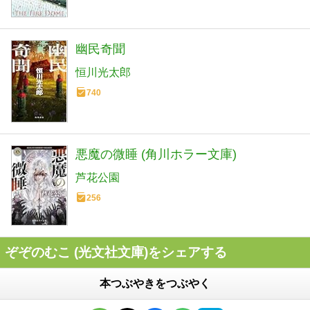
幽民奇聞
恒川光太郎
740
悪魔の微睡 (角川ホラー文庫)
芦花公園
256
ぞぞのむこ (光文社文庫)をシェアする
本つぶやきをつぶやく