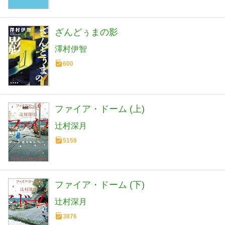
ざんどぅまの影
澤村伊智
600
ファイア・ドーム (上)
辻村深月
5159
ファイア・ドーム (下)
辻村深月
3876