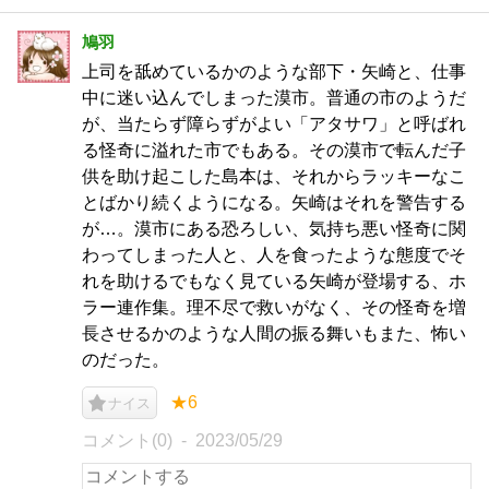
鳩羽
上司を舐めているかのような部下・矢崎と、仕事
中に迷い込んでしまった漠市。普通の市のようだ
が、当たらず障らずがよい「アタサワ」と呼ばれ
る怪奇に溢れた市でもある。その漠市で転んだ子
供を助け起こした島本は、それからラッキーなこ
とばかり続くようになる。矢崎はそれを警告する
が…。漠市にある恐ろしい、気持ち悪い怪奇に関
わってしまった人と、人を食ったような態度でそ
れを助けるでもなく見ている矢崎が登場する、ホ
ラー連作集。理不尽で救いがなく、その怪奇を増
長させるかのような人間の振る舞いもまた、怖い
のだった。
★6
ナイス
コメント(0)
2023/05/29