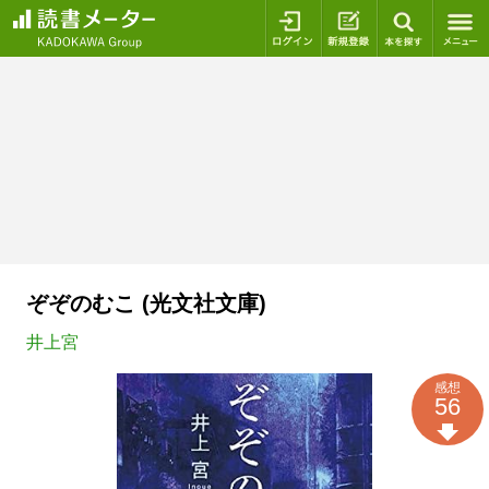
ログイン
新規登録
本を探
ぞぞのむこ (光文社文庫)
井上宮
感想
56