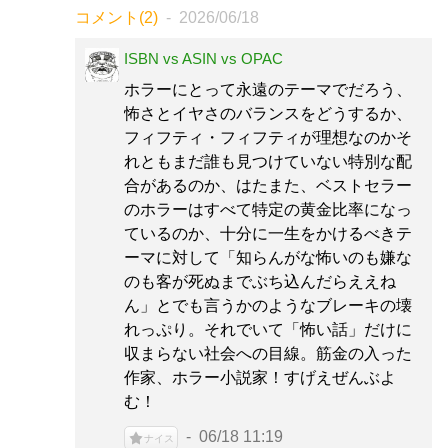
コメント(2)
2026/06/18
ISBN vs ASIN vs OPAC
ホラーにとって永遠のテーマでだろう、
怖さとイヤさのバランスをどうするか、
フィフティ・フィフティが理想なのかそ
れともまだ誰も見つけていない特別な配
合があるのか、はたまた、ベストセラー
のホラーはすべて特定の黄金比率になっ
ているのか、十分に一生をかけるべきテ
ーマに対して「知らんがな怖いのも嫌な
のも客が死ぬまでぶち込んだらええね
ん」とでも言うかのようなブレーキの壊
れっぷり。それでいて「怖い話」だけに
収まらない社会への目線。筋金の入った
作家、ホラー小説家！すげえぜんぶよ
む！
06/18 11:19
ナイス