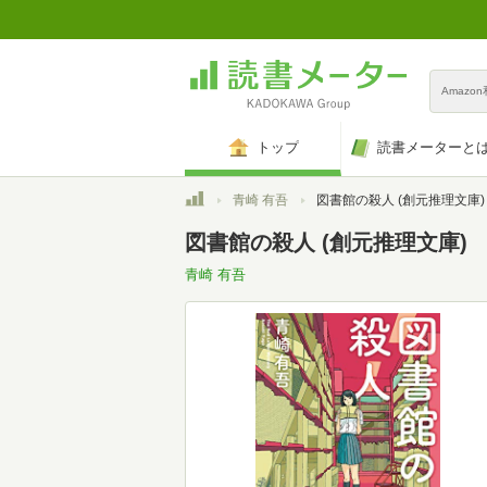
Amazo
トップ
読書メーターと
トップ
青崎 有吾
図書館の殺人 (創元推理文庫)
図書館の殺人 (創元推理文庫)
青崎 有吾