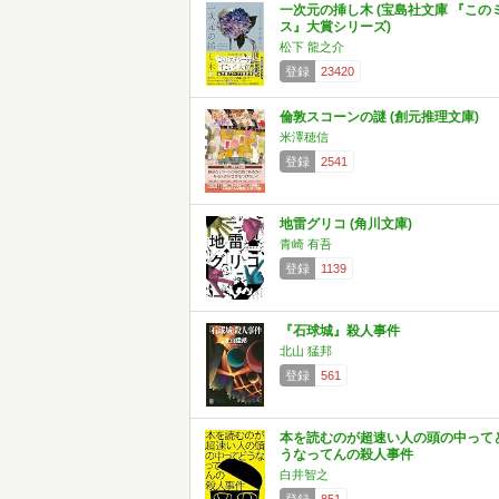
一次元の挿し木 (宝島社文庫 『この
ス』大賞シリーズ)
松下 龍之介
登録
23420
倫敦スコーンの謎 (創元推理文庫)
米澤穂信
登録
2541
地雷グリコ (角川文庫)
青崎 有吾
登録
1139
『石球城』殺人事件
北山 猛邦
登録
561
本を読むのが超速い人の頭の中って
うなってんの殺人事件
白井智之