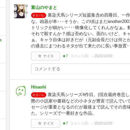
富山のやまと
裏染天馬シリーズ短篇集含め四冊目。一
ネタバレ
な。凶器が本･･･そうか、この頃はまだanother
トリックが細かい････映像化してくれんかなぁ。
それで殺すんか？感は否めない。面白いけど、キ
ぁ、キャラ自体は好きだが（元副会長だけは何と
ス
の過去にまつわるネタが出て来たのに長い事放置･･
ナイス
★7
コメント(
0
)
2025/10/30
Hisashi
裏染天馬シリーズ4作目。(現在最終巻悲し
ネタバレ
際の小説家や書籍などの小ネタが豊富で読んでい
セージが重要となるのだが最後まで読んでその意
た。シリーズで一番好きな作品。
ナイス
★7
コメント(
0
)
2025/10/29