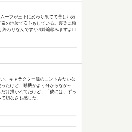
のムーブが三下に変わり果てて悲しい気
安泰の地位で安心もしている。裏染に懲
わりなんですか?!続編頼みますよ!!!
白い。キャラクター達のコントみたいな
だったけど、動機がよく分からなかっ
しだけ描かれてたけど、「彼には、ずっ
みて切なさも感じた。