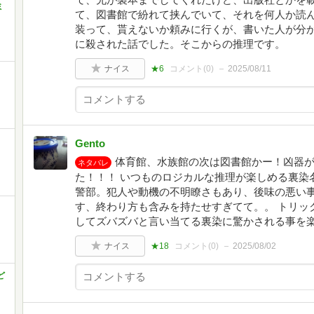
ミ
て、図書館で紛れて挟んでいて、それを何人か読
装って、貰えないか頼みに行くが、書いた人が分
に殺された話でした。そこからの推理です。
ナイス
★6
コメント(
0
)
2025/08/11
Gento
体育館、水族館の次は図書館かー！凶器
ネタバレ
た！！！ いつものロジカルな推理が楽しめる裏染
警部。犯人や動機の不明瞭さもあり、後味の悪い
す、終わり方も含みを持たせすぎてて。。 トリッ
してズバズバと言い当てる裏染に驚かされる事を
ナイス
★18
コメント(
0
)
2025/08/02
ど