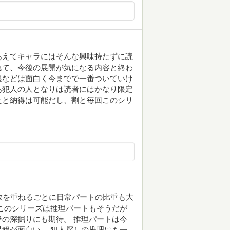
ズをあえてキャラにはそんな興味持たずに読
れて、今後の展開が気になる内容と終わ
遷などは面白く今までで一番ついていけ
あ犯人の人となりは読者にはかなり限定
たと納得は可能だし、割と毎回このシリ
数を重ねるごとに日常パートの比重も大
このシリーズは推理パートもそうだが
の深掘りにも期待。 推理パートは今
程が面白い。 犯人探しの推理にも一