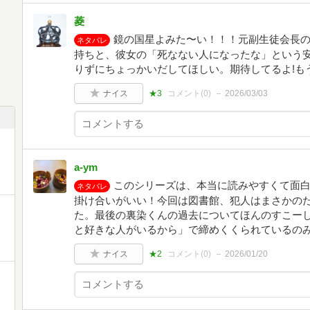
菱
鏡の国星よみた〜い！！！元副生徒会長
ネタバレ
持ちと、彼女の「死なない人になったな」という
りずにちょっかいだしてほしい。期待してるよ!もう終
ナイス
★3
コメント(
0
)
2026/03/03
a-ym
このシリーズは、本当に読みやすくて面
ネタバレ
掛け合いがいい！今回は図書館、犯人はまさかの
た。最後の裏染くんの過去についてほんのすこー
と好きな人がいるから」で締めくくられているの
ナイス
★2
コメント(
0
)
2026/01/20