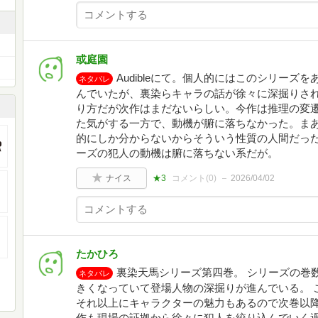
或庭園
Audibleにて。個人的にはこのシリー
ネタバレ
んでいたが、裏染らキャラの話が徐々に深掘りさ
り方だが次作はまだないらしい。今作は推理の変
た気がする一方で、動機が腑に落ちなかった。ま
的にしか分からないからそういう性質の人間だっ
ーズの犯人の動機は腑に落ちない系だが。
ナイス
★3
コメント(
0
)
2026/04/02
たかひろ
裏染天馬シリーズ第四巻。 シリーズの巻
ネタバレ
きくなっていて登場人物の深掘りが進んでいる。 
それ以上にキャラクターの魅力もあるので次巻以降
作も現場の証拠から徐々に犯人を絞り込んでいく過