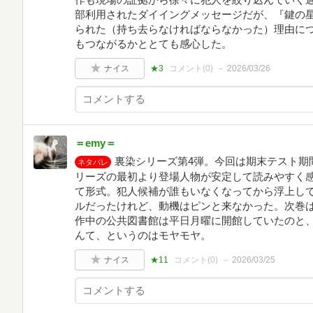
部利用されたダイイングメッセージだが、『鍵の
られた（持ち去らなければならなかった）理由に
もつながるかととても感心した。
ナイス
★3
コメント(
0
)
2026/03/26
＝emy＝
裏染シリーズ第4弾。今回は期末テスト期
ネタバレ
リーズの最初より登場人物が安定して読みやすく感
て形式。犯人候補が誰もいなくなってから浮上して
ルだったけれど、動機はピンと来なかった。次巻
作中の公共図書館は平日月曜に開館していたのと
んて、というのはモヤモヤ。
ナイス
★11
コメント(
0
)
2026/03/25