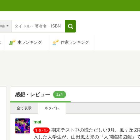
n和書
は
本ランキング
作家ランキング
感想・レビュー
124
全て表示
ネタバレ
mai
期末テスト中の慌ただしい9月、風ヶ丘図
ネタバレ
入した大学生が、山田風太郎の『人間臨終図鑑』