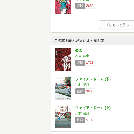
登録
2660
もっと見る
この本を読んだ人がよく読む本
楽園
夕木 春央
登録
1728
ファイア・ドーム (下)
辻村 深月
登録
3905
ファイア・ドーム (上)
辻村 深月
登録
5192