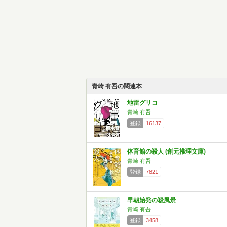
青崎 有吾の関連本
地雷グリコ
青崎 有吾
登録
16137
体育館の殺人 (創元推理文庫)
青崎 有吾
登録
7821
早朝始発の殺風景
青崎 有吾
登録
3458