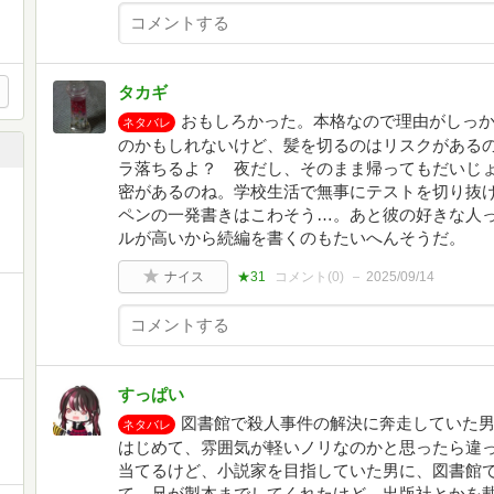
タカギ
おもしろかった。本格なので理由がしっ
ネタバレ
のかもしれないけど、髪を切るのはリスクがある
ラ落ちるよ？ 夜だし、そのまま帰ってもだいじ
密があるのね。学校生活で無事にテストを切り抜
ペンの一発書きはこわそう…。あと彼の好きな人
ルが高いから続編を書くのもたいへんそうだ。
ナイス
★31
コメント(
0
)
2025/09/14
すっぱい
図書館で殺人事件の解決に奔走していた
ネタバレ
はじめて、雰囲気が軽いノリなのかと思ったら違
当てるけど、小説家を目指していた男に、図書館
て、兄が製本までしてくれたけど、出版社とかを