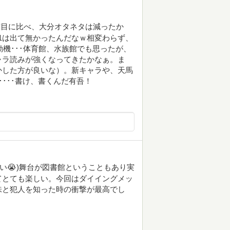
作目に比べ、大分オタネタは減ったか
2001は出て無かったんだなｗ相変わらず、
動機･･･体育館、水族館でも思ったが、
ャラ読みが強くなってきたかなぁ。ま
かした方が良いな）。新キャラや、天馬
･･･書け、書くんだ有吾！
い😭)舞台が図書館ということもあり実
てとても楽しい。今回はダイイングメッ
味と犯人を知った時の衝撃が最高でし