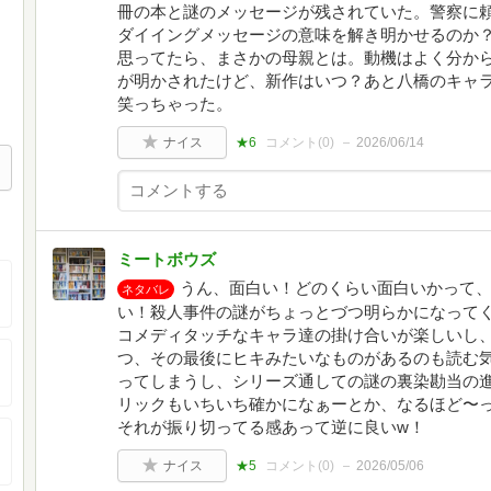
冊の本と謎のメッセージが残されていた。警察に
ダイイングメッセージの意味を解き明かせるのか？
思ってたら、まさかの母親とは。動機はよく分か
が明かされたけど、新作はいつ？あと八橋のキャ
笑っちゃった。
ナイス
★6
コメント(
0
)
2026/06/14
ミートボウズ
うん、面白い！どのくらい面白いかって、
ネタバレ
い！殺人事件の謎がちょっとづつ明らかになって
コメディタッチなキャラ達の掛け合いが楽しいし
つ、その最後にヒキみたいなものがあるのも読む
ってしまうし、シリーズ通しての謎の裏染勘当の
リックもいちいち確かになぁーとか、なるほど〜
それが振り切ってる感あって逆に良いw！
ナイス
★5
コメント(
0
)
2026/05/06