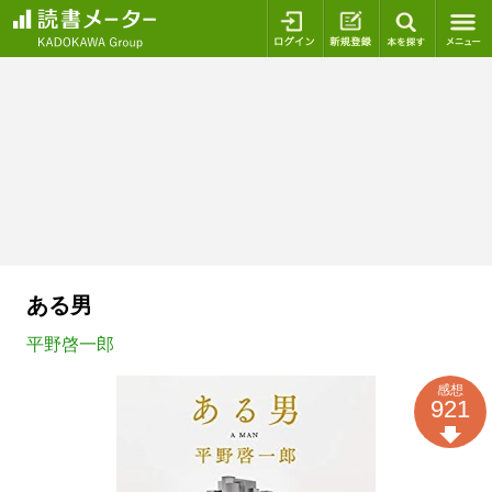
ログイン
新規登録
本を探
ある男
平野啓一郎
感想
921