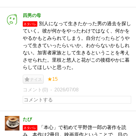
四男の母
別人になって生きたかった男の過去を探し
ネタバレ
ていく。彼が何かをやったわけではなく、何かを
やるかもとみられてしまう。自分だったらどうや
って生きていったらいいか、わからないかもしれ
ない。加害者家族として生きるということを考え
させられた。里枝と悠人と花がこの後穏やかに暮
らしてほしいと思った。
★15
ナイス
コメント(0)
2026/07/08
たび
「本心」で初めて平野啓一郎の著作を読
ネタバレ
み、本作は2冊目。映画原作ということで、目の