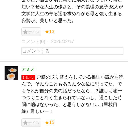
短い幸せな人生の儚さと、その義理の息子 悠人が
文学に人生の寄る辺を求めながら母と強く生きる
姿勢が、美しいと思った。
★13
ナイス
コメント(0)
2026/02/17
アミノ
戸籍の取り替えをしている推理小説かを読
ネタバレ
んで、そんなこともあるんやな位に思ってた。で
もそれが自分の夫の話だったなら…？誰しも嘘一
つつくことなく生きられていないし、過ごした時
間に嘘はなかった、と思うしかない…（里枝目
線）難しいー！
★15
ナイス