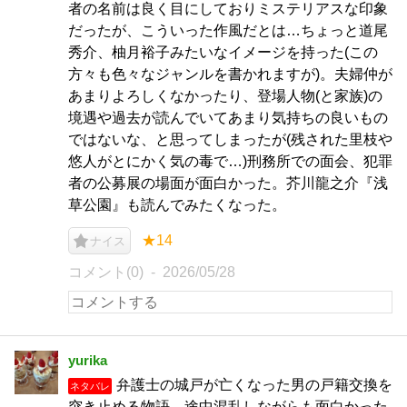
者の名前は良く目にしておりミステリアスな印象
だったが、こういった作風だとは…ちょっと道尾
秀介、柚月裕子みたいなイメージを持った(この
方々も色々なジャンルを書かれますが)。夫婦仲が
あまりよろしくなかったり、登場人物(と家族)の
境遇や過去が読んでいてあまり気持ちの良いもの
ではないな、と思ってしまったが(残された里枝や
悠人がとにかく気の毒で…)刑務所での面会、犯罪
者の公募展の場面が面白かった。芥川龍之介『浅
草公園』も読んでみたくなった。
★14
ナイス
コメント(0)
2026/05/28
yurika
弁護士の城戸が亡くなった男の戸籍交換を
ネタバレ
突き止める物語。途中混乱しながらも面白かった