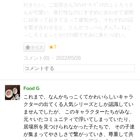
行きたい。ご近所さん?のｽﾓｰｷｰﾋﾟﾝｸのふくろうさ
んが可愛い。夜行性なのにすずめに合わせて昼間
に頑張って起きてるって健気やな。それぞれの話
を繋ぎ合わせると、とんかつ→ぺんぎん?→ねこ
→しろくま→とかげの順ですみに来たっぽい。
★7
ナイス
コメント(0)
2022/05/26
Food G
これまで、なんかちっこくてかわいらしいキャラ
クターの出てくる人気シリーズとしか認識してい
ませんでしたが、 このキャラクターたちがみな、
元々いたコミュニティで浮いてしまっていたり、
居場所を見つけられなかった子たちで、 その子達
が集まってやさしさで繋がっていき、尊重して共