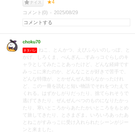
★4
ナイス
コメント(0)
2025/08/29
choku70
ねこ、とんかつ、えびふらいのしっぽ、と
ネタバレ
かげ、しろくま、ぺんぎん…すみっコぐらしのキ
ャラとしてみたことあったけど、どんな経緯です
みっこに来たのか、どんなことが好きで苦手で、
どんな特徴が、とかぜんぜん知らなかったけれ
ど、この一冊を読むと短い物語でそれをつたえて
くれる。はずかしがりだったり、捨てられそうで
逃げてきたり、ぜんぜんべつのものになりたかっ
たり、寒いところからあたたかいところをもとめ
て旅してきたり、とさまざま。いろいろあったあ
とねこがすみっこに受け入れられたシーンがジー
ンと来ました。