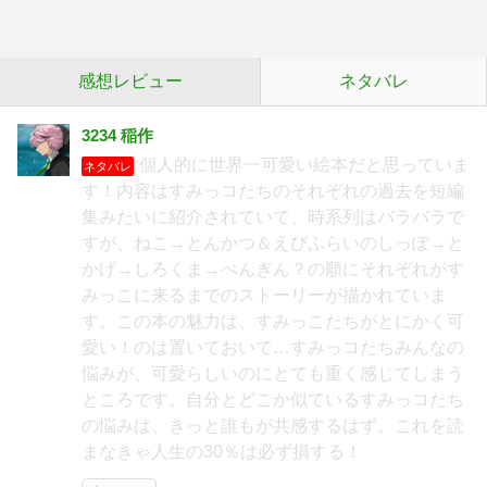
感想レビュー
ネタバレ
3234 稲作
個人的に世界一可愛い絵本だと思っていま
ネタバレ
す！内容はすみっコたちのそれぞれの過去を短編
集みたいに紹介されていて、時系列はバラバラで
すが、ねこ→とんかつ＆えびふらいのしっぽ→と
かげ→しろくま→ぺんぎん？の順にそれぞれがす
みっこに来るまでのストーリーが描かれていま
す。この本の魅力は、すみっこたちがとにかく可
愛い！のは置いておいて…すみっコたちみんなの
悩みが、可愛らしいのにとても重く感じてしまう
ところです。自分とどこか似ているすみっコたち
の悩みは、きっと誰もが共感するはず。これを読
まなきゃ人生の30％は必ず損する！