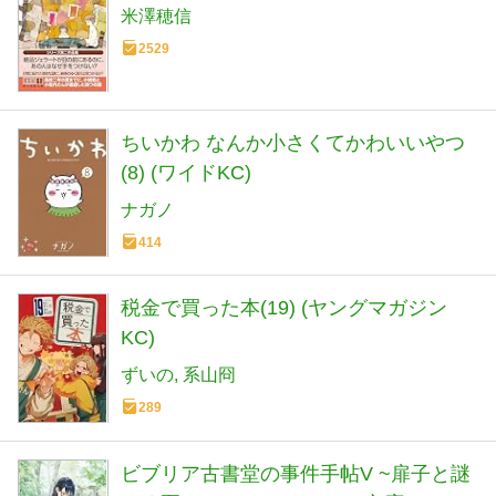
米澤穂信
2529
ちいかわ なんか小さくてかわいいやつ
(8) (ワイドKC)
ナガノ
414
税金で買った本(19) (ヤングマガジン
KC)
ずいの
系山冏
289
ビブリア古書堂の事件手帖V ~扉子と謎