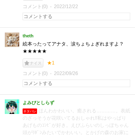
コメント(0)
2022/12/22
theth
絵本ったってアナタ、涙ちょちょぎれますよ？
★★★★★
★1
ナイス
コメント(0)
2022/09/26
よみびとしらず
ほんわかわいい。癒される…………。表紙
ネタバレ
のざっそうが花咲いてるおしゃれ‼私はやっぱり
あげものｺﾝﾋﾞが好き。えびふらいのしっぽちゃん
頭がﾘﾎﾞﾝみたいでかわいい。とかげの森のお家に