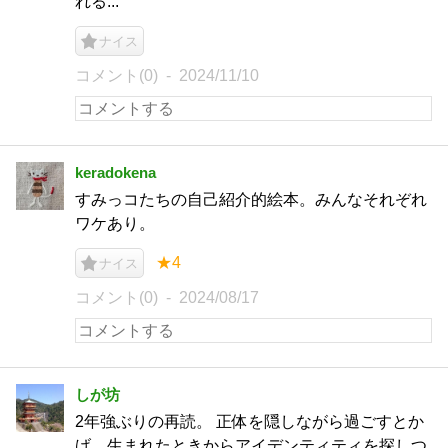
れる...
ナイス
コメント(0)
2024/11/10
keradokena
すみっコたちの自己紹介的絵本。みんなそれぞれ
ワケあり。
★4
ナイス
コメント(0)
2024/08/17
しが坊
2年強ぶりの再読。 正体を隠しながら過ごすとか
げ、生まれたときからアイデンティティを探しつ