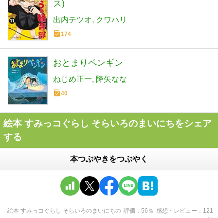
ス)
出内テツオ
クワハリ
174
おとまりペンギン
ねじめ正一
降矢なな
40
絵本 すみっコぐらし そらいろのまいにちをシェア
する
本つぶやきをつぶやく
絵本 すみっコぐらし そらいろのまいにち
の
評価
56
％
感想・レビュー
121