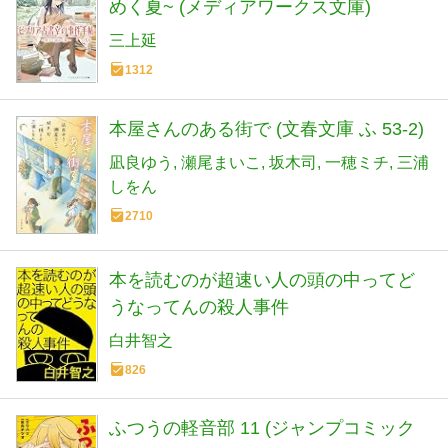
めく夏~ (メディアワークス文庫)
三上延
1312
本屋さんのある街で (文春文庫 ふ 53-2)
凪良ゆう
瀬尾まいこ
坂木司
一穂ミチ
三浦
しをん
2710
本を読むのが超速い人の頭の中ってど
うなってんの殺人事件
白井智之
826
ふつうの軽音部 11 (ジャンプコミック