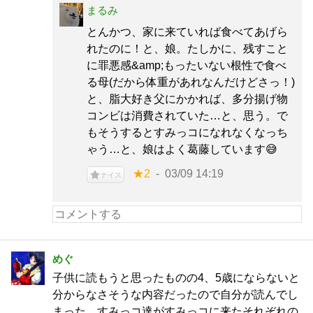
まるみ
とんかつ、家に来ていれば食べてあげら
れたのに！と、娘。たしかに、残すこと
に罪悪感&amp;もったいない根性で食べ
る母(だから体重があれなんだけどさっ！)
と、脂大好き父にかかれば、多分揚げ物
コンビは消費されていた…と、思う。で
もそうするとすみっコになれなくなっち
ゃう…と、娘はよく葛藤しています😅
★2
03/09 14:19
ナイス
めぐ
子供に読もうと思ったものの4、5歳にならないと
分からなさそうな内容だったので自分が読んでし
まった。すみっコ達がすみっコに来たそれぞれの