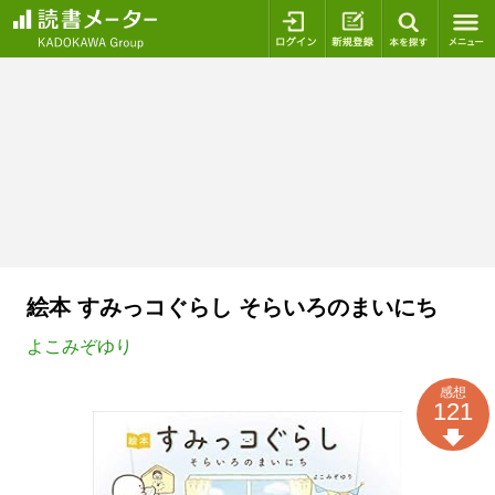
ログイン
新規登録
本を探
絵本 すみっコぐらし そらいろのまいにち
よこみぞゆり
感想
121