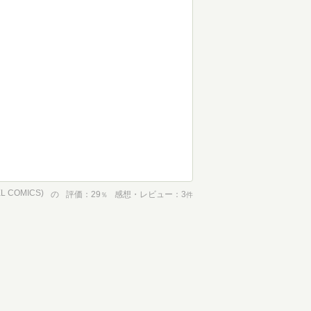
L COMICS)
の
評価
29
感想・レビュー
3
％
件