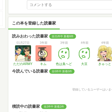
この本を登録した読書家
読みおわった読書家
全21件中 新着8件
01月27日
3年前
3年前
4年前
4年前
ただのARMY
キム
色は臭へど
大豆
きゅっと
今読んでいる読書家
全0件中 新着0件
登録しているユーザーはいま
積読中の読書家
全2件中 新着2件