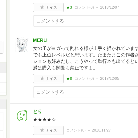
ナイス
★3
コメント(
0
)
2018/12/07
MERLI
女の子がヨガって乱れる様が上手く描かれていま
でも上位レベルだと思います。たまたまこの作者
ションも好みだし、こうやって単行本も出てるとい
満は購入も閲覧も禁止ですよ。
ナイス
★8
コメント(
0
)
2018/12/05
とり
★★★★☆
ナイス
コメント(
0
)
2018/11/27