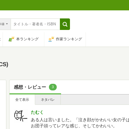
n和書
は
本ランキング
作家ランキング
CS)
感想・レビュー
3
全て表示
ネタバレ
たむく
ある人は言いました。「泣き顔がかわいい女の子
お団子頭ってレアな感じ、そしてかわいい。