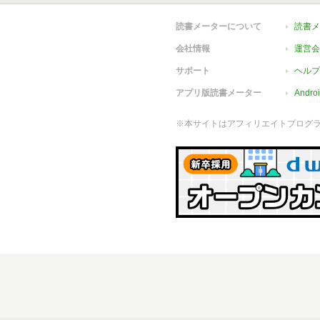
読書メーターについて
読書メ
会社情報
運営会
サポート
ヘルプ
アプリ版読書メーター
Andr
※本サイトはアフィリエイトプログ