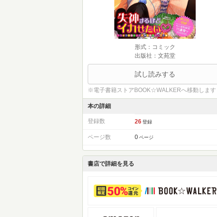
形式：コミック
出版社：文苑堂
試し読みする
※電子書籍ストアBOOK☆WALKERへ移動します
本の詳細
登録数
26
登録
ページ数
0
ページ
書店で詳細を見る