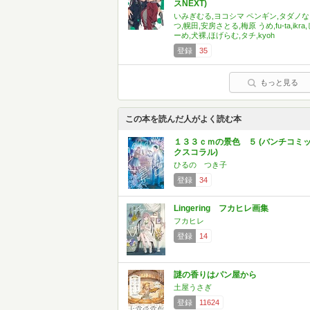
スNEXT)
いみぎむる,ヨコシマ ペンギン,タダノな
つ,幌田,安房さとる,梅原 うめ,fu-ta,ikra,
ーめ,犬裸,ほげらむ,タチ,kyoh
登録
35
もっと見る
この本を読んだ人がよく読む本
１３３ｃｍの景色 ５ (バンチコミ
クスコラル)
ひるの つき子
登録
34
Lingering フカヒレ画集
フカヒレ
登録
14
謎の香りはパン屋から
土屋うさぎ
登録
11624