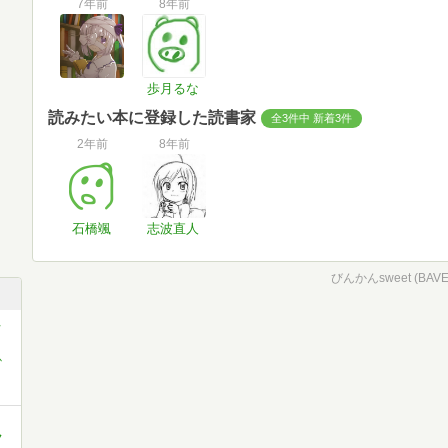
7年前
8年前
歩月るな
読みたい本に登録した読書家
全3件中 新着3件
2年前
8年前
石橋颯
志波直人
びんかんsweet (BAVE
ン
か
ク