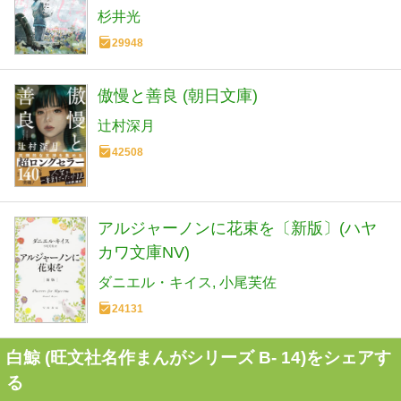
杉井光
29948
傲慢と善良 (朝日文庫)
辻村深月
42508
アルジャーノンに花束を〔新版〕(ハヤ
カワ文庫NV)
ダニエル・キイス
小尾芙佐
24131
白鯨 (旺文社名作まんがシリーズ B- 14)をシェアす
る