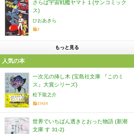
さらば宇宙戦艦ヤマト 1 (サンコミック
ス)
ひおあきら
2
もっと見る
人気の本
一次元の挿し木 (宝島社文庫 『このミ
ス』大賞シリーズ)
松下龍之介
23424
世界でいちばん透きとおった物語 (新潮
文庫 す 31-2)