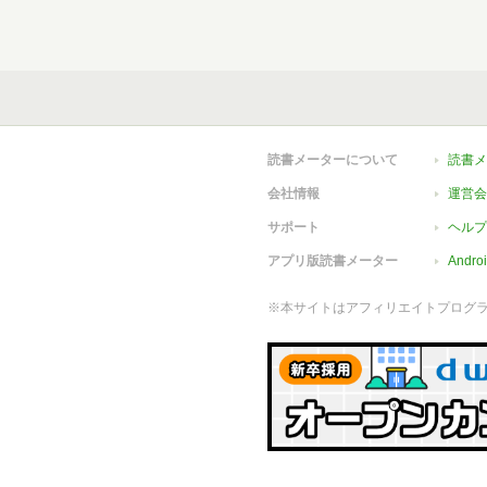
読書メーターについて
読書メ
会社情報
運営会
サポート
ヘルプ
アプリ版読書メーター
Andr
※本サイトはアフィリエイトプログ