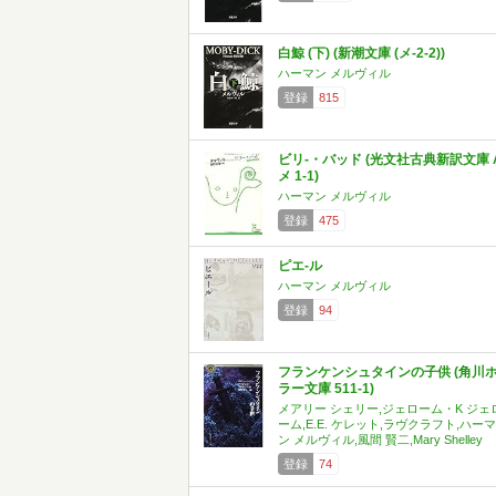
白鯨 (下) (新潮文庫 (メ-2-2))
ハーマン メルヴィル
登録
815
ビリ-・バッド (光文社古典新訳文庫 
メ 1-1)
ハーマン メルヴィル
登録
475
ピエ-ル
ハーマン メルヴィル
登録
94
フランケンシュタインの子供 (角川
ラー文庫 511-1)
メアリー シェリー,ジェローム・K ジェ
ーム,E.E. ケレット,ラヴクラフト,ハーマ
ン メルヴィル,風間 賢二,Mary Shelley
登録
74