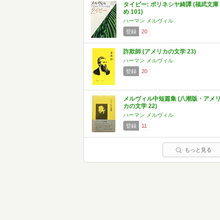
タイピー: ポリネシヤ綺譚 (福武文庫
め 101)
ハーマン メルヴィル
登録
20
詐欺師 (アメリカの文学 23)
ハーマン メルヴィル
登録
20
メルヴィル中短篇集 (八潮版・アメ
カの文学 22)
ハーマン メルヴィル
登録
11
もっと見る