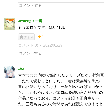
Jesus@メモ魔
もうエロゲです、はい🔞👯‍♀️
★2
ナイス
コメント(0)
2022/01/29
ℳℯ
★☆☆☆☆ 前巻で酷評したシリーズだが、折角買
ったので読むことにした。二巻は天無縫を重点に
置いた話になっており、一巻と比べれば面白かっ
た。しかしやはりただエロ話を詰め込んだだけの
作品となっており、コメディ部分も正直寒かっ
た。三巻もあるので時間があれば読んでみようと