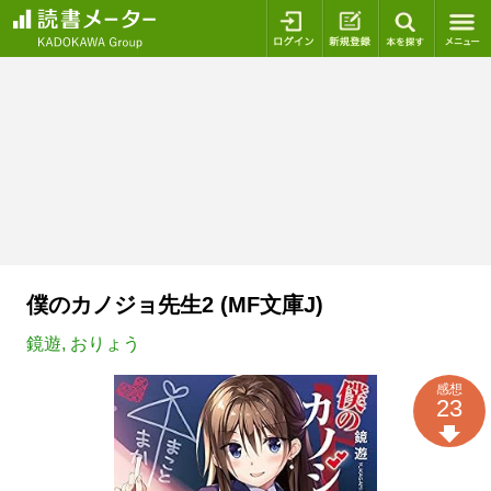
ログイン
新規登録
本を探
僕のカノジョ先生2 (MF文庫J)
鏡遊
,
おりょう
感想
23