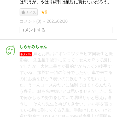
は思うが、やはり続刊は絶対に買わないだろう。
★9
ナイス
コメント(0)
2021/02/20
しらかみちゃん
妹とお風呂にポンコツグラビア同級生と撮
ネタバレ
影会。 先生後手後手に回ってませんか⁉︎って感じ
でしたが、大体上書きが目的だからこその後手で
すかね。 旅館に一泊の部分でしたが、車で来てる
のにお酒を頼む？弱いのに飲む？って思いまし
た。うーんコースみたいに強制で出てくるんだろ
う多分。 縫も先生嫌いとは思いませんでした。影
で何かしらの努力をしていて居眠りかと思えば違
うし！ そんな先生と再び向き合い、いい事を言っ
ている時に割ってくる先生。手助けしたい、けど
逆に邪魔ではないけど縫への好感度爆上げ展開を