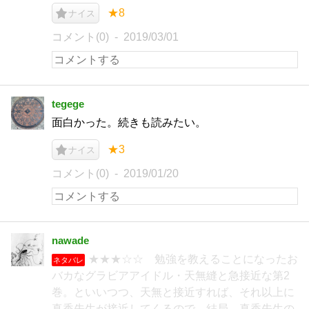
★8
ナイス
コメント(0)
2019/03/01
tegege
面白かった。続きも読みたい。
★3
ナイス
コメント(0)
2019/01/20
nawade
★★★☆☆ 勉強を教えることになったお
ネタバレ
バカなグラビアアイドル・天無縫と急接近な第2
巻。といいつつ、天無と接近すれば、それ以上に
真香先生が接近してくるので、結局、真香先生の