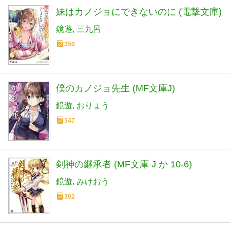
妹はカノジョにできないのに (電撃文庫)
鏡遊
三九呂
350
僕のカノジョ先生 (MF文庫J)
鏡遊
おりょう
347
剣神の継承者 (MF文庫 J か 10-6)
鏡遊
みけおう
302