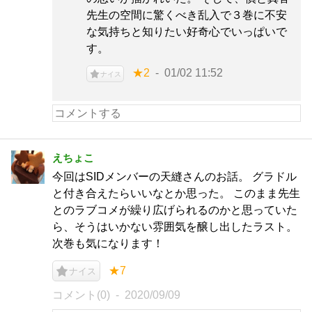
先生の空間に驚くべき乱入で３巻に不安
な気持ちと知りたい好奇心でいっぱいで
す。
★2
01/02 11:52
ナイス
えちょこ
今回はSIDメンバーの天縫さんのお話。 グラドル
と付き合えたらいいなとか思った。 このまま先生
とのラブコメが繰り広げられるのかと思っていた
ら、そうはいかない雰囲気を醸し出したラスト。
次巻も気になります！
★7
ナイス
コメント(0)
2020/09/09