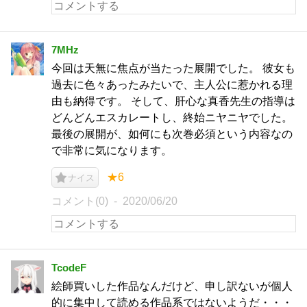
7MHz
今回は天無に焦点が当たった展開でした。 彼女も
過去に色々あったみたいで、主人公に惹かれる理
由も納得です。 そして、肝心な真香先生の指導は
どんどんエスカレートし、終始ニヤニヤでした。
最後の展開が、如何にも次巻必須という内容なの
で非常に気になります。
★6
ナイス
コメント(0)
2020/06/20
TcodeF
絵師買いした作品なんだけど、申し訳ないが個人
的に集中して読める作品系ではないようだ・・・