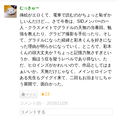
むっきゅー
挿絵がエロくて、電車で読むのがちょっと恥ずか
しいんだけど...。さて今巻は、SIDメンバーの一
人・クラスメイトでグラドルの天無の当番回。勉
強を教えたり、グラビア撮影を手伝ったり。そし
て、グラドルになった経緯と彩木くんを好きにな
った理由が明らかになっていく。ところで、彩木
くんの頭大丈夫か？ちょっと記憶力無さすぎとい
うか、痴ほう症を疑うレベルであり得ない。た
だ、ヒロインズがかわいいので、作品としてはま
ぁいいか。天無だけじゃなく、メインヒロインで
ある先生もグイグイ来て、二回もお泊まりしちゃ
う展開で、面白かった。
★23
ナイス
コメント(0)
2018/11/28