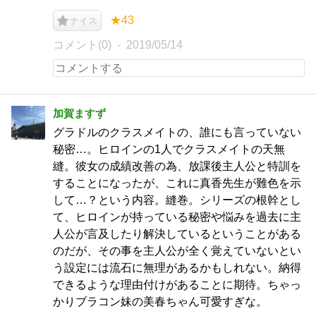
★43
ナイス
コメント(0)
2019/05/14
加賀ますず
グラドルのクラスメイトの、誰にも言っていない
秘密…。ヒロインの1人でクラスメイトの天無
縫。彼女の成績改善の為、放課後主人公と特訓を
することになったが、これに真香先生が難色を示
して…？という内容。縫巻。シリーズの根幹とし
て、ヒロインが持っている秘密や悩みを過去に主
人公が言及したり解決しているということがある
のだが、その事を主人公が全く覚えていないとい
う設定には流石に無理があるかもしれない。納得
できるような理由付けがあることに期待。ちゃっ
かりブラコン妹の美春ちゃん可愛すぎな。