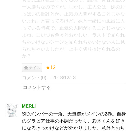
一人勝ちなのですが。しかし、主人公は「妹のお
っぱいの批評とか、正気の人間がすることじゃな
いよね」と言ってるけど、妹と一緒にお風呂に入
っている時点で、正気の人間がすることじゃない
よね。こいつも色々とおかしい。ラストで見られ
ちゃいけないシーンを見られちゃいけない人に見
られちゃいましたが、上手く切り抜けられるの
か？
★12
ナイス
コメント(0)
2018/12/13
MERLI
SIDメンバーの一角、天無縫がメインの2巻。自身
のグラビア仕事の不調だったり、彩木くんを好き
になるきっかけなどが分かりました。意外とおち