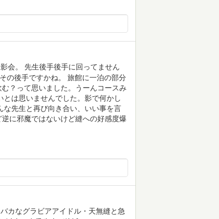
影会。 先生後手後手に回ってません
こその後手ですかね。 旅館に一泊の部分
飲む？って思いました。うーんコースみ
いとは思いませんでした。影で何かし
んな先生と再び向き合い、いい事を言
ど逆に邪魔ではないけど縫への好感度爆
おバカなグラビアアイドル・天無縫と急