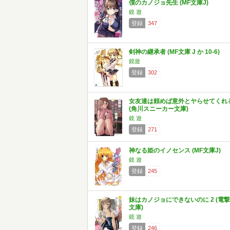
僕のカノジョ先生 (MF文庫J)
鏡 遊
登録
347
剣神の継承者 (MF文庫 J か 10-6)
鏡遊
登録
302
女友達は頼めば意外とヤらせてくれ
(角川スニーカー文庫)
鏡 遊
登録
271
神なる姫のイノセンス (MF文庫J)
鏡 遊
登録
245
妹はカノジョにできないのに 2 (電撃
文庫)
鏡 遊
登録
246