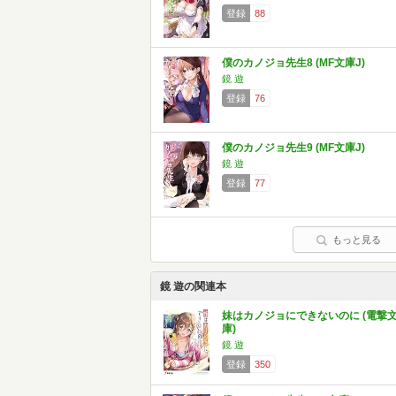
登録
88
僕のカノジョ先生8 (MF文庫J)
鏡 遊
登録
76
僕のカノジョ先生9 (MF文庫J)
鏡 遊
登録
77
もっと見る
鏡 遊の関連本
妹はカノジョにできないのに (電撃
庫)
鏡 遊
登録
350