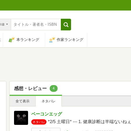
n和書
は
本ランキング
作家ランキング
感想・レビュー
4
全て表示
ネタバレ
ベーコンエッグ
*2/5 土曜日* --- 1. 健康診断は半端ないね
ネタバレ