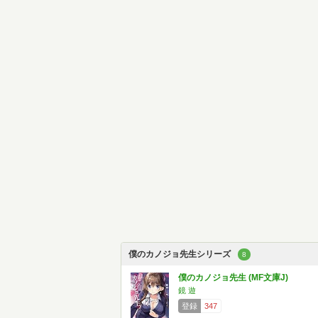
僕のカノジョ先生シリーズ
8
僕のカノジョ先生 (MF文庫J)
鏡 遊
登録
347