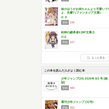
妹のほうがお姉ちゃんより可愛いで
よ、先輩? (ファンタジア文庫)
鏡 遊
登録
230
剣神の継承者II (MF文庫J)
鏡遊
登録
227
もっと見る
この本を読んだ人がよく読む本
少年ジャンプ(34) 2026年 8/3 号 [雑
誌]
登録
560
週刊少年ジャンプ (32号)
登録
553