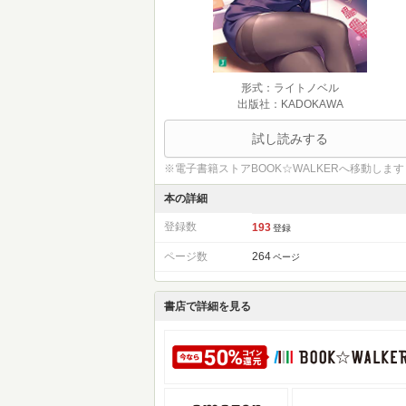
形式：ライトノベル
出版社：KADOKAWA
試し読みする
※電子書籍ストアBOOK☆WALKERへ移動します
本の詳細
登録数
193
登録
ページ数
264
ページ
書店で詳細を見る