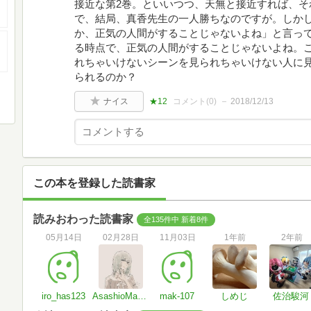
接近な第2巻。といいつつ、天無と接近すれば、そ
で、結局、真香先生の一人勝ちなのですが。しか
か、正気の人間がすることじゃないよね」と言っ
る時点で、正気の人間がすることじゃないよね。
れちゃいけないシーンを見られちゃいけない人に
られるのか？
ナイス
★12
コメント(
0
)
2018/12/13
この本を登録した読書家
読みおわった読書家
全135件中 新着8件
05月14日
02月28日
11月03日
1年前
2年前
iro_has123
AsashioManabu
mak-107
しめじ
佐治駿河