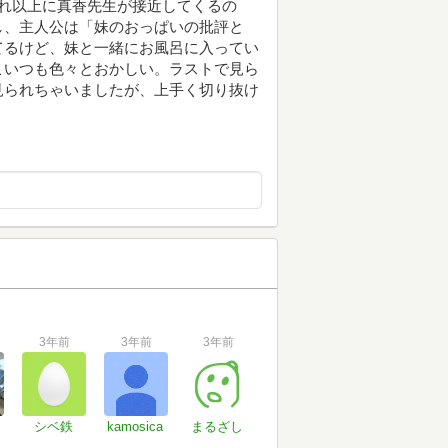
れ以上に真香先生が接近してくるの
し、主人公は「妹のおっぱいの批評と
てるけど、妹と一緒にお風呂に入ってい
こいつも色々とおかしい。ラストで見ら
見られちゃいましたが、上手く切り抜け
3年前
3年前
3年前
シベ鉄
kamosica
まるざし