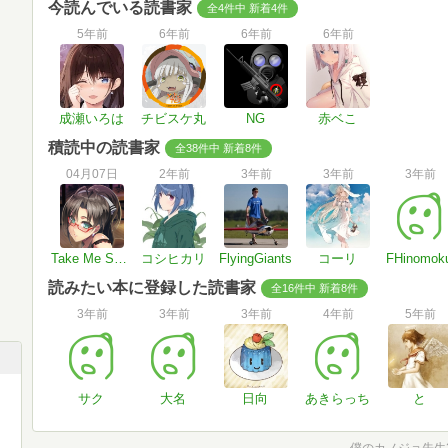
今読んでいる読書家
全4件中 新着4件
5年前
6年前
6年前
6年前
成瀬いろは
チビスケ丸
NG
赤ベこ
積読中の読書家
全38件中 新着8件
04月07日
2年前
3年前
3年前
3年前
Take Me Somewhere Nice
コシヒカリ
FlyingGiants
コーリ
FHinomok
読みたい本に登録した読書家
全16件中 新着8件
3年前
3年前
3年前
4年前
5年前
サク
大名
日向
あきらっち
と