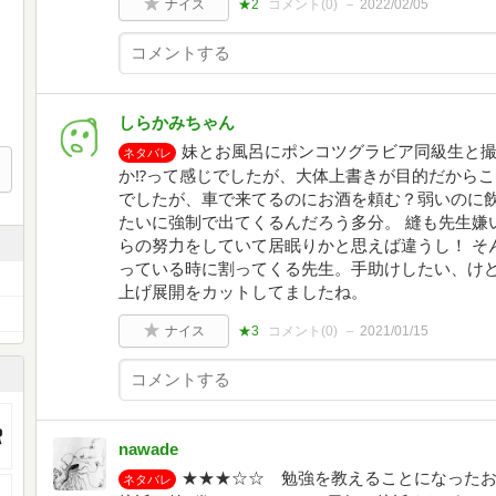
ナイス
★2
コメント(
0
)
2022/02/05
しらかみちゃん
妹とお風呂にポンコツグラビア同級生と撮
ネタバレ
か⁉︎って感じでしたが、大体上書きが目的だから
でしたが、車で来てるのにお酒を頼む？弱いのに
たいに強制で出てくるんだろう多分。 縫も先生嫌
らの努力をしていて居眠りかと思えば違うし！ そ
っている時に割ってくる先生。手助けしたい、け
上げ展開をカットしてましたね。
ナイス
★3
コメント(
0
)
2021/01/15
nawade
★★★☆☆ 勉強を教えることになった
ネタバレ