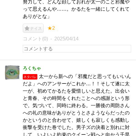
努力して、どんな顔しておれが太一のこと邪魔や
って思えるんや……。かるたを一緒にしてくれて
ありがとな」
★2
ナイス
コメント(0)
2025/04/14
ろくちゃ
太一から新への「邪魔だと思ってもいいん
ネタバレ
だよ」へのアンサーがこれか…！！そして遂に太
一が、初めてかるたを愛惜しいと思えた。出会い
と青春、その時間をくれたことへの感謝という形
で。気づいて、同時に終わる。一勝後の周防さん
への礼の意味がありがとうとさようならだったの
かというのと合わせて、嬉しくも寂しくも感動し
衝撃を受けた巻でした。男子ズの決着と別れに対
して、いよいよ約束のクイーン戦へと向かう千早