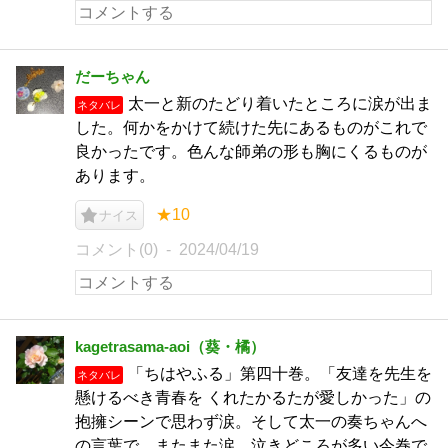
だーちゃん
太一と新のたどり着いたところに涙が出ま
ネタバレ
した。何かをかけて続けた先にあるものがこれで
良かったです。色んな師弟の形も胸にくるものが
あります。
★10
ナイス
コメント(0)
2024/04/19
kagetrasama-aoi（葵・橘）
「ちはやふる」第四十巻。「友達を先生を
ネタバレ
懸けるべき青春を くれたかるたが愛しかった」の
抱擁シーンで思わず涙。そして太一の奏ちゃんへ
の言葉で、またまた涙。泣きどころが多い今巻で