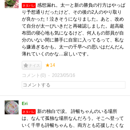
感想漏れ。太一と新の勝負の行方はやっぱ
ネタバレ
り予想通りだったけど、その後の2人のやり取り
が良かった！泣きそうになりました。あと、改め
て自分が太一びいきだと再確認しました。超高級
布団の寝心地も気になるけど、何人もの部員が自
分のいない間に勝手に自室に入ってるって、私な
ら嫌過ぎるかも。太一の千早への思いはだんだん
薄れていくのかな…寂しいです。
★14
ナイス
コメント(0)
2023/05/16
Eri
新の独白で涙。 詩暢ちゃんのいる場所
ネタバレ
は、なんて孤独な場所なんだろう。そこへ登って
いく千早も詩暢ちゃんも、両方とも応援したくな