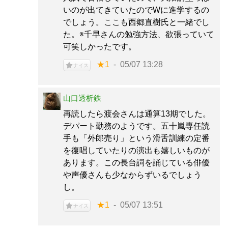
いのが出てきていたのでWに進学するの
でしょう。ここも西郷直樹氏と一緒でし
た。※千早さんの勉強方法、欲張っていて
可笑しかったです。
★1
05/07 13:28
ナイス
山口透析鉄
再読したら渡会さんは通算13期でした。
デパート勤務のようです。五十嵐専任読
手も「外郎売り」という滑舌訓練の定番
を復唱していたりの演出も嬉しいものが
あります。この長台詞を誦じている俳優
や声優さんも少なからずいるでしょう
し。
★1
05/07 13:51
ナイス