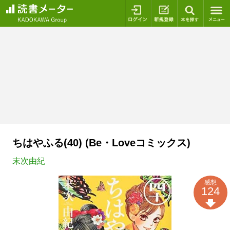
ログイン
新規登録
本を探
ちはやふる(40) (Be・Loveコミックス)
末次由紀
感想
124