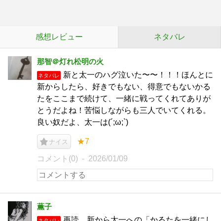
感想レビュー
ネタバレ
那智＠灯れ松明の火
新と太一のハグ泣いた〜〜！！！ほんとに
ネタバレ
新からしたら、好きでもない、得意でもないかる
たをここまで続けて、一緒に戦ってくれてありが
とうだよね！苦悩しながらも三人でいてくれる。
良い奴だよ、太一は(´;ω;`)
★7
ナイス
コメント(0)
2026/01/09
薫子
再読。新から太一への「かるたを一緒にし
ネタバレ