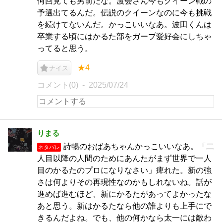
何回見ても男前だな。渡会さん今もクイーン戦の
予選出てるんだ。伝説のクイーンなのに今も挑戦
を続けてないんだ。かっこいいなあ。波田くんは
卒業する頃にはかるた部をガープ愛好会にしちゃ
ってると思う。
★4
ナイス
コメント(0)
2025/07/24
りまる
詩暢のおばあちゃんかっこいいなあ。「二
ネタバレ
人目以降の人間のためにあんたがまず世界で一人
目のかるたのプロになりなさい」痺れた。新の強
さは何よりその再現性なのかもしれないね。話が
進めば進むほど、新にかるたがあってよかったな
あと思う。新はかるたなら他の誰よりも上手にで
きるんだよね。でも、他の何かなら太一には敵わ