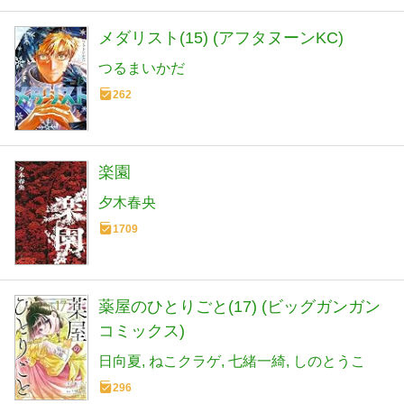
メダリスト(15) (アフタヌーンKC)
つるまいかだ
262
楽園
夕木春央
1709
薬屋のひとりごと(17) (ビッグガンガン
コミックス)
日向夏
ねこクラゲ
七緒一綺
しのとうこ
296