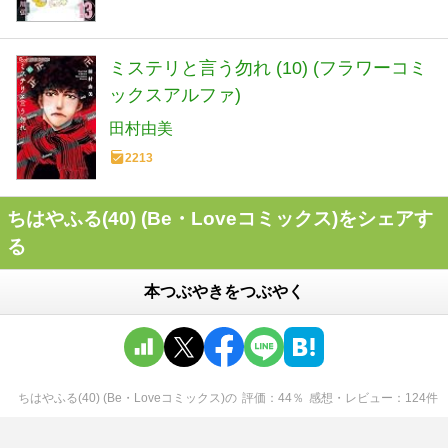
ミステリと言う勿れ (10) (フラワーコミ
ックスアルファ)
田村由美
2213
ちはやふる(40) (Be・Loveコミックス)をシェアす
る
本つぶやきをつぶやく
ちはやふる(40) (Be・Loveコミックス)
の
評価
44
％
感想・レビュー
124
件