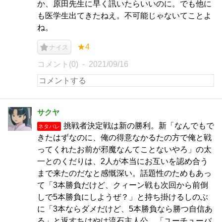
か、原田先生に早く訊いたらいいのに。でも他に
も医学生出てきたねえ。不可能じゃないてことよ
ね。
★4
ナイス
コメント(0)
2021/09/16
サクヤ
挑戦者決定戦は新の勝利。新「なんでもで
ネタバレ
きたはずなのに、俺の得意なかるたの方で俺と戦
ってくれたお前が邪魔なんてことないやろ」の太
一とのくだりは、2人が本当にお互いを認め合う
まで来たのだなと感慨深い。話題性のためもあっ
て「3本勝負だけど、クィーン戦も次回から前倒
しで5本勝負にしようぜ？」と持ち掛けるしのぶ
に「3本ならダメだけど、5本勝負なら勝つ自信あ
る」と返すちはやは流石主人公。「ユーチューバ