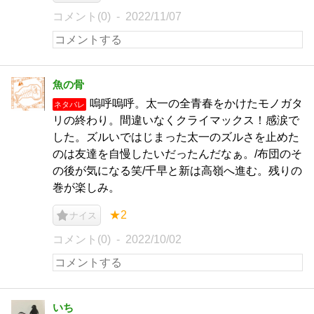
コメント(0)
2022/11/07
魚の骨
嗚呼嗚呼。太一の全青春をかけたモノガタ
ネタバレ
リの終わり。間違いなくクライマックス！感涙で
した。ズルいではじまった太一のズルさを止めた
のは友達を自慢したいだったんだなぁ。/布団のそ
の後が気になる笑/千早と新は高嶺へ進む。残りの
巻が楽しみ。
★2
ナイス
コメント(0)
2022/10/02
いち