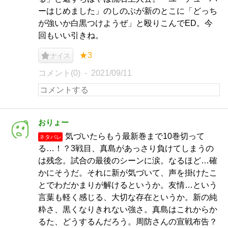
ーはじめました」のしのぶが新のとこに「どっち
が強いか白黒つけようぜ」と殴りこんでED。今
回もいい引きね。
★3
ナイス
コメント(0)
2021/09/11
おりょー
気づいたらもう最新巻まで10巻切って
ネタバレ
る…！？3戦目、真島があっさり負けてしまうの
は残念。試合の最後のシーンに涙。なるほど…確
かにそうだ。それに新が気づいて、声を掛けたこ
とでわだかまりが解けるというか。友情…という
言葉も軽く感じる、大切な存在というか。新の純
粋さ、黒くなりきれない強さ。真島はこれからか
るた、どうするんだろう。周防さんの宣戦布告？