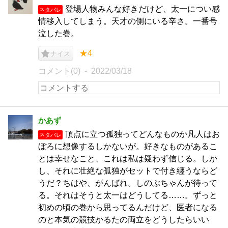
登場人物みんな好きだけど、太一につい感
ネタバレ
情移入してしまう。天才の側にいる辛さ。一番号
泣した巻。
★4
ナイス
コメント(0)
2022/03/18
かあず
頂点に立つ孤独ってどんなものか凡人はお
ネタバレ
ぼろに想像するしかないが。好きなものがあるこ
とは幸せなこと、これは私は疑わず信じる。しか
し、それに壮絶な孤独がセットで付き纏うならど
うだ？ちはや、がんばれ。しのぶちゃんが待って
る。それはそうと太一はどうしてる……。ずっと
初めの頃の巻から思ってるんだけど、医者になる
のと本気の競技かるたの両立をどうしたらいい