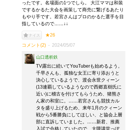
ったです。名場面の1つでしら。 大江ママは和装
でするかるた大会を画策して商売に繋げるあたり
もやり手です。若宮さんはプロのかるた選手を目
指しているので……↓↓
★26
ナイス
コメント(2)
2024/05/07
山口透析鉄
TV露出に続いてYouTuberも始めるよう。
千早さんも、孤独な女王に寄り添おうと
決心しているようで、渡会永世クィーン
(13連覇しているようなので西郷直樹氏に
近い)に稽古を付けてもらうため、猪熊さ
ん家の和室に。……若宮さんも競技カル
タを盛り上げるため、来年1月のクィーン
戦から5番勝負にしてほしい、と協会上層
部に直訴していました。……新君、推薦
入試で合格していたので、大隈講堂っぽ