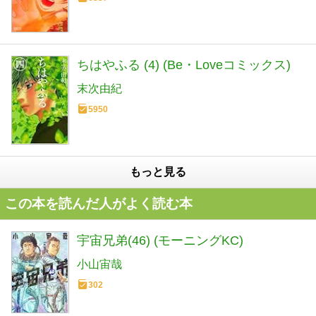
ちはやふる (4) (Be・Loveコミックス)
末次由紀
5950
もっと見る
この本を読んだ人がよく読む本
宇宙兄弟(46) (モーニングKC)
小山宙哉
302