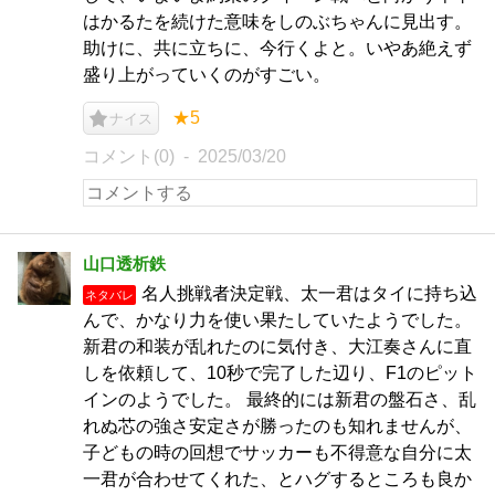
はかるたを続けた意味をしのぶちゃんに見出す。
助けに、共に立ちに、今行くよと。いやあ絶えず
盛り上がっていくのがすごい。
★5
ナイス
コメント(0)
2025/03/20
山口透析鉄
名人挑戦者決定戦、太一君はタイに持ち込
ネタバレ
んで、かなり力を使い果たしていたようでした。
新君の和装が乱れたのに気付き、大江奏さんに直
しを依頼して、10秒で完了した辺り、F1のピット
インのようでした。 最終的には新君の盤石さ、乱
れぬ芯の強さ安定さが勝ったのも知れませんが、
子どもの時の回想でサッカーも不得意な自分に太
一君が合わせてくれた、とハグするところも良か