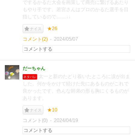
でするかるた大会を画策して商売に繋げるあたり
もやり手です。若宮さんはプロのかるた選手を目
指しているので……↓↓
★26
ナイス
コメント(2)
2024/05/07
だーちゃん
太一と新のたどり着いたところに涙が出ま
ネタバレ
した。何かをかけて続けた先にあるものがこれで
良かったです。色んな師弟の形も胸にくるものが
あります。
★10
ナイス
コメント(0)
2024/04/19