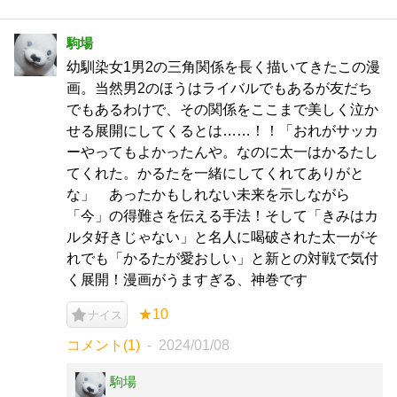
駒場
幼馴染女1男2の三角関係を長く描いてきたこの漫
画。当然男2のほうはライバルでもあるが友だち
でもあるわけで、その関係をここまで美しく泣か
せる展開にしてくるとは……！！「おれがサッカ
ーやってもよかったんや。なのに太一はかるたし
てくれた。かるたを一緒にしてくれてありがと
な」 あったかもしれない未来を示しながら
「今」の得難さを伝える手法！そして「きみはカ
ルタ好きじゃない」と名人に喝破された太一がそ
れでも「かるたが愛おしい」と新との対戦で気付
く展開！漫画がうますぎる、神巻です
★10
ナイス
コメント(1)
2024/01/08
駒場