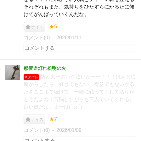
それぞれもまた、気持ちをひたすらにかるたに傾
けてがんばっていくんだな。
★5
ナイス
コメント(0)
2026/01/11
那智＠灯れ松明の火
新と太一のハグ泣いた〜〜！！！ほんとに
ネタバレ
新からしたら、好きでもない、得意でもないかる
たをここまで続けて、一緒に戦ってくれてありが
とうだよね！苦悩しながらも三人でいてくれる。
良い奴だよ、太一は(´;ω;`)
★7
ナイス
コメント(0)
2026/01/09