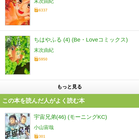
末次由紀
6337
ちはやふる (4) (Be・Loveコミックス)
末次由紀
5950
もっと見る
この本を読んだ人がよく読む本
宇宙兄弟(46) (モーニングKC)
小山宙哉
301