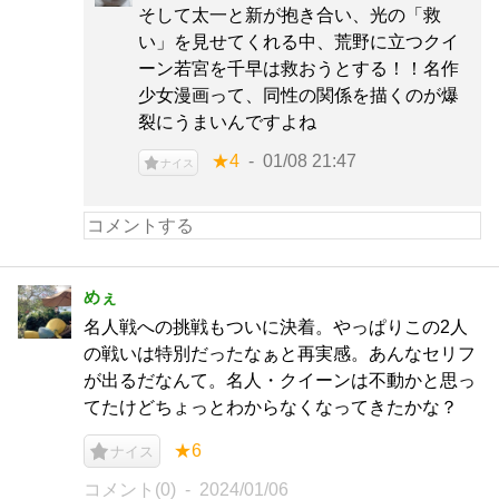
そして太一と新が抱き合い、光の「救
い」を見せてくれる中、荒野に立つクイ
ーン若宮を千早は救おうとする！！名作
少女漫画って、同性の関係を描くのが爆
裂にうまいんですよね
★4
01/08 21:47
ナイス
めぇ
名人戦への挑戦もついに決着。やっぱりこの2人
の戦いは特別だったなぁと再実感。あんなセリフ
が出るだなんて。名人・クイーンは不動かと思っ
てたけどちょっとわからなくなってきたかな？
★6
ナイス
コメント(0)
2024/01/06