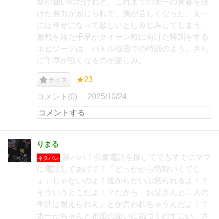
新が強いのだけれど、これまでの太一の青春を懸
けた努力が感じられて、胸が苦しくなった。太一
には幸せになって欲しいとしみじみしてしまう。
激戦を経た千早がクイーン戦に向けた特訓をする
エピソードは、バトル漫画での特訓のよう。さら
に千早が強くなるのが楽しみ。
★23
ナイス
コメント(0)
2025/10/24
りまる
新パパ！公衆電話を探してでもすぐにママ
ネタバレ
に電話してあげて！「どっかから情報いくでし
ょ」じゃないのよ！後からだいぶ怒られるよ！？
そういうとこだよ！？だから「お父さんと二人の
生活は耐えられん」とか言われちゃうんだよ！？
太一がちゃんと布団の違いに気づくのすごい。さ