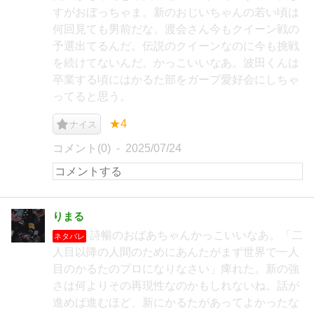
すがおぼっちゃま。新のおじいちゃんの若い頃は
何回見ても男前だな。渡会さん今もクイーン戦の
予選出てるんだ。伝説のクイーンなのに今も挑戦
を続けてないんだ。かっこいいなあ。波田くんは
卒業する頃にはかるた部をガープ愛好会にしちゃ
ってると思う。
★4
ナイス
コメント(0)
2025/07/24
りまる
詩暢のおばあちゃんかっこいいなあ。「二
ネタバレ
人目以降の人間のためにあんたがまず世界で一人
目のかるたのプロになりなさい」痺れた。新の強
さは何よりその再現性なのかもしれないね。話が
進めば進むほど、新にかるたがあってよかったな