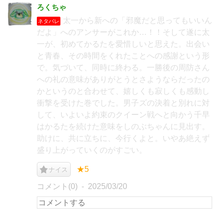
ろくちゃ
太一から新への「邪魔だと思ってもいいん
ネタバレ
だよ」へのアンサーがこれか…！！そして遂に太
一が、初めてかるたを愛惜しいと思えた。出会い
と青春、その時間をくれたことへの感謝という形
で。気づいて、同時に終わる。一勝後の周防さん
への礼の意味がありがとうとさようならだったの
かというのと合わせて、嬉しくも寂しくも感動し
衝撃を受けた巻でした。男子ズの決着と別れに対
して、いよいよ約束のクイーン戦へと向かう千早
はかるたを続けた意味をしのぶちゃんに見出す。
助けに、共に立ちに、今行くよと。いやあ絶えず
盛り上がっていくのがすごい。
★5
ナイス
コメント(0)
2025/03/20