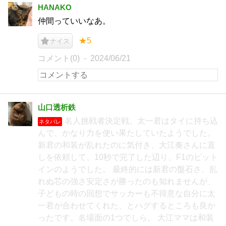
HANAKO
仲間っていいなあ。
★5
ナイス
コメント(0)
2024/06/21
山口透析鉄
名人挑戦者決定戦、太一君はタイに持ち込
ネタバレ
んで、かなり力を使い果たしていたようでした。
新君の和装が乱れたのに気付き、大江奏さんに直
しを依頼して、10秒で完了した辺り、F1のピット
インのようでした。 最終的には新君の盤石さ、乱
れぬ芯の強さ安定さが勝ったのも知れませんが、
子どもの時の回想でサッカーも不得意な自分に太
一君が合わせてくれた、とハグするところも良か
ったです。名場面の1つでしら。 大江ママは和装