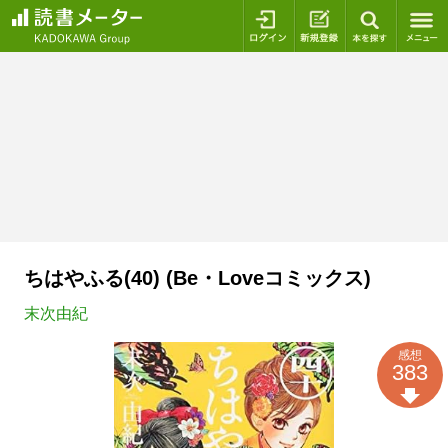
ログイン
新規登録
本を探
ちはやふる(40) (Be・Loveコミックス)
末次由紀
感想
383