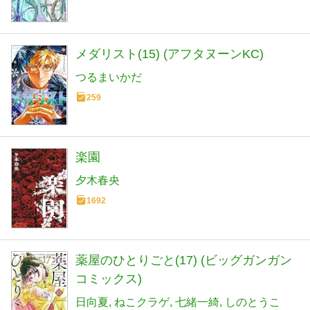
メダリスト(15) (アフタヌーンKC)
つるまいかだ
259
楽園
夕木春央
1692
薬屋のひとりごと(17) (ビッグガンガン
コミックス)
日向夏
ねこクラゲ
七緒一綺
しのとうこ