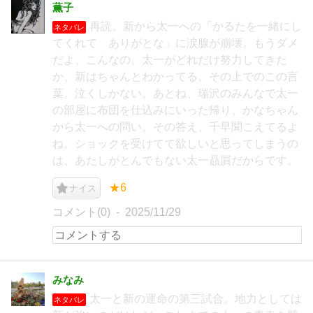
薫子
再読。新から太一への「かるたを一緒にし
ネタバレ
てくれて ありがとな」に涙腺が崩壊。もうダメ
だよ、こんなの。太一がどれだけ努力してきた
か、新はちゃんとわかってる。その上でのこの言
葉。泣くしかない。あとね、瑞沢のみんなで太一
の部屋に布団を仕込みにいった帰り、かなちゃん
から太一への問い。その答え、千早聞こえてるよ
ね。ショックを受けてて欲しいと思ってしまうの
は、あたしがとんでもない太一贔屓だからです。
★6
ナイス
コメント(0)
2025/11/29
みなみ
太一と新の運命の第三試合。地力としては
ネタバレ