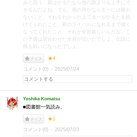
あと思う。新はかるたなら他の誰よりも上手にで
きるんだよね。でも、他の何かなら太一には敵わ
ないこと、それをわかった上で太一がかるたを続
けてくれたこと、新のライバルになれるまで強く
なってくれたこと、それが全部嬉しいんだな。こ
の予選は居合わせた全員が泣いたでしょ。伝説に
残る戦いになったでしょ。
★4
ナイス
コメント(0)
2025/07/24
Yoshika Komatsu
■図書館一気読み。
★1
ナイス
コメント(0)
2025/07/23