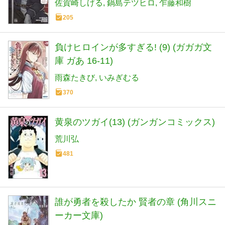
佐賀崎しげる
鍋島テツヒロ
乍藤和樹
(ヤングチャンピオンコミックス)
205
負けヒロインが多すぎる! (9) (ガガガ文
庫 ガあ 16-11)
雨森たきび
いみぎむる
370
黄泉のツガイ(13) (ガンガンコミックス)
荒川弘
481
誰が勇者を殺したか 賢者の章 (角川スニ
ーカー文庫)