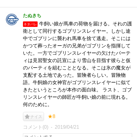
たぬきち
牛飼い娘が馬車の荷物を届ける。それの護
ネタバレ
衛として同行するゴブリンスレイヤー。しかし途
中でゴブリンに襲われ馬車を捨て逃走。そこには
かつて葬ったオーガの兄弟がゴブリンを指揮して
いた。一方でゴブリンスレイヤーの欠けたパーテ
ィは見習聖女の託宣により雪山を目指す彼らと仮
のパーティを組むこととなる。そこは氷の魔女が
支配する土地であった。冒険者らしい。冒険物
語。牛飼娘の女神官がゴブリンスレイヤーに似て
きたというところが本作の面白味。 ラスト、ゴブ
リンスレイヤーの師匠が牛飼い娘の前に現れる。
何のために。
★8
ナイス
コメント(0)
2019/04/21