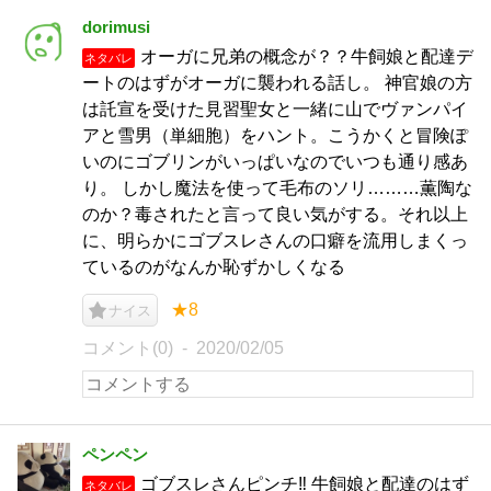
dorimusi
オーガに兄弟の概念が？？牛飼娘と配達デ
ネタバレ
ートのはずがオーガに襲われる話し。 神官娘の方
は託宣を受けた見習聖女と一緒に山でヴァンパイ
アと雪男（単細胞）をハント。こうかくと冒険ぽ
いのにゴブリンがいっぱいなのでいつも通り感あ
り。 しかし魔法を使って毛布のソリ………薫陶な
のか？毒されたと言って良い気がする。それ以上
に、明らかにゴブスレさんの口癖を流用しまくっ
ているのがなんか恥ずかしくなる
★8
ナイス
コメント(0)
2020/02/05
ペンペン
ゴブスレさんピンチ‼️ 牛飼娘と配達のはず
ネタバレ