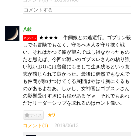
八岐
★★★★ 牛飼娘との逃避行。ゴブリン殺
ネタバレ
しでも冒険でもなく、守るべき人を守り抜く戦
い。それはかつて彼が望んで成し得なかったもの
だと思えば、今回の戦いのゴブスレさんの粘り強
い戦いぶりには普段にもまして生き残るという意
志が感じられて良かった。最後に偶然でもなんで
も仲間が駆けつけてくる展開はやはり胸にくるも
のがあるよなあ。しかし、女神官はゴブスレさん
の影響受けすぎにも程があるぞｗ それでもあれ
だけリーダーシップを取れるのはホント偉い。
★9
ナイス
コメント(1)
2019/06/13