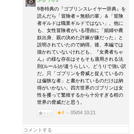
9巻特典の『ゴブリンスレイヤー辞典』を
読んだら「冒険者＝無頼の輩」＆「冒険
者ギルドは職業ギルドではない」。他に
も、女性冒険者がいる理由に「娼婦や農
奴出身、親の決めた許嫁が嫌だった」と
説明されていたので納得。後、本編では
描かれていないけれども、『女勇者ちゃ
ん』の様な存在はそもそも適用される法
則(ルール)が違うらしい。どうりで強い訳
だ。只「ゴブリンを脅威と捉えているの
は偏狭な者」と書かれているのだけは納
得がいかない。四方世界のゴブリンは女
性を攫って繁殖するから十分すぎる程の
世界の脅威だと思う。
★4
05/04 10:21
ナイス