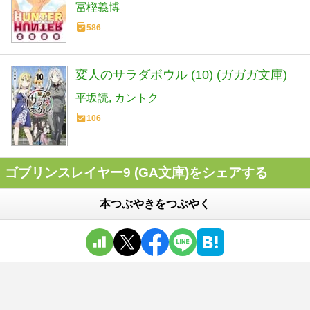
冨樫義博
586
変人のサラダボウル (10) (ガガガ文庫)
平坂読
カントク
106
ゴブリンスレイヤー9 (GA文庫)をシェアする
本つぶやきをつぶやく
ゴブリンスレイヤー9 (GA文庫)
の
評価
57
％
感想・レビュー
38
件