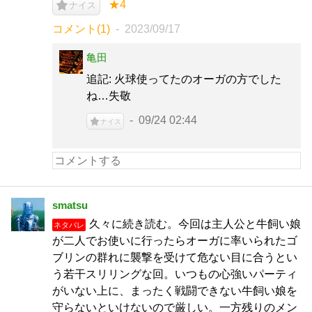
★4
ナイス
コメント(1)
2023/09/17
亀田
追記: 火球使ってたのオーガの方でした
ね…失敬
09/24 02:44
ナイス
smatsu
久々に続き読む。今回は主人公と牛飼い娘
ネタバレ
が二人でお使いに行ったらオーガに率いられたゴ
ブリンの群れに襲撃を受けて危ない目に合うとい
う若干スリリングな回。いつもの心強いパーティ
がいない上に、まったく戦闘できない牛飼い娘を
守らないといけないので厳しい。一方残りのメン