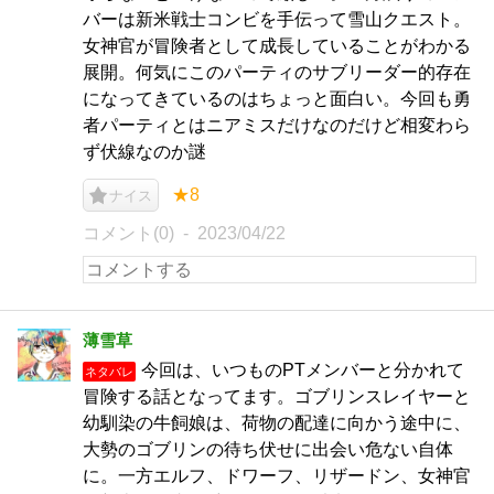
バーは新米戦士コンビを手伝って雪山クエスト。
女神官が冒険者として成長していることがわかる
展開。何気にこのパーティのサブリーダー的存在
になってきているのはちょっと面白い。今回も勇
者パーティとはニアミスだけなのだけど相変わら
ず伏線なのか謎
★8
ナイス
コメント(0)
2023/04/22
薄雪草
今回は、いつものPTメンバーと分かれて
ネタバレ
冒険する話となってます。ゴブリンスレイヤーと
幼馴染の牛飼娘は、荷物の配達に向かう途中に、
大勢のゴブリンの待ち伏せに出会い危ない自体
に。一方エルフ、ドワーフ、リザードン、女神官