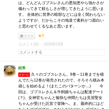
は、どんどんゴブスレさんの悪知恵やら強かさが
備わってきて頼もしさが増してきたように思いま
す。 全体的に世界の暗部などには全く関わらない
ようですが、だからこその地道で素朴かつ面白い
と思わせてくるなあと思います。
★9
ナイス
コメント(0)
2020/07/28
絵美
久々のゴブスレさん。9巻～11巻までを積
ネタバレ
んでたら12巻が発売されたので、そろそろ積み本
崩しを始めるよ！(またこのパターンか…) 今
回は、ゴブスレさん＆牛飼娘ちゃんは配達デート
(？)、女神官ちゃんと愉快な仲間たちは見習聖女
ちゃんが受けた託宣で冒険へ。ま、最終的にはど