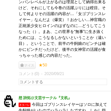
ンバンレベルが上がるのは理屈として納得出来る
けど、それにしても今巻の活躍ぶりには瞠目。そ
して何よりその活躍の内容が…「女ゴブリンスレ
イヤー」なんだよ（爆笑）！おかしい…神官職の
正統派少女ヒロインのはずなのに…どうしてこう
なった（）。まあ、この世界を“無事”に生き抜く
ためには、こうなるしかないということか（遠い
目）。ということで、前半の牛飼娘のピンチは確
かにピンチだったけど、後半の女神官の活躍が食
っちゃった感じの内容だった。
★50
ナイス
コメント(0)
2020/09/21
想 詩拓@文芸サークル『文机』
今回はゴブリンスレイヤーはソロに加えて
ネタバレ
牛飼娘がいたのでハラハラしたですね。しかし指