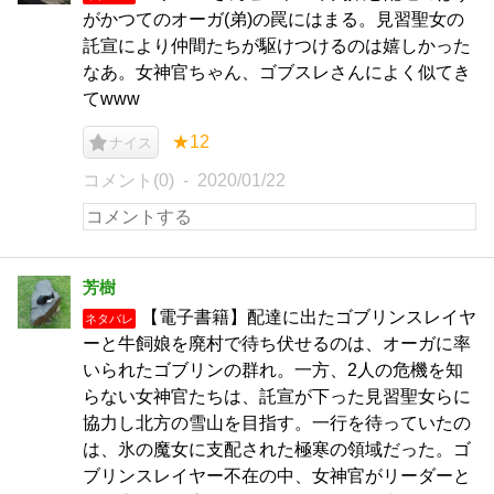
がかつてのオーガ(弟)の罠にはまる。見習聖女の
託宣により仲間たちが駆けつけるのは嬉しかった
なあ。女神官ちゃん、ゴブスレさんによく似てき
てwww
★12
ナイス
コメント(0)
2020/01/22
芳樹
【電子書籍】配達に出たゴブリンスレイヤ
ネタバレ
ーと牛飼娘を廃村で待ち伏せるのは、オーガに率
いられたゴブリンの群れ。一方、2人の危機を知
らない女神官たちは、託宣が下った見習聖女らに
協力し北方の雪山を目指す。一行を待っていたの
は、氷の魔女に支配された極寒の領域だった。ゴ
ブリンスレイヤー不在の中、女神官がリーダーと