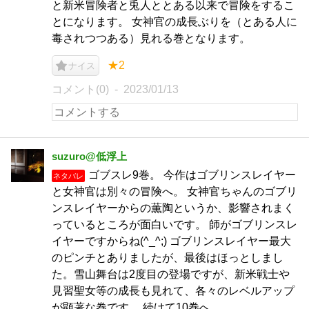
と新米冒険者と兎人ととある以来で冒険をするこ
とになります。 女神官の成長ぶりを（とある人に
毒されつつある）見れる巻となります。
★2
ナイス
コメント(0)
2023/01/13
suzuro@低浮上
ゴブスレ9巻。 今作はゴブリンスレイヤー
ネタバレ
と女神官は別々の冒険へ。 女神官ちゃんのゴブリ
ンスレイヤーからの薫陶というか、影響されまく
っているところが面白いです。 師がゴブリンスレ
イヤーですからね(^_^;) ゴブリンスレイヤー最大
のピンチとありましたが、最後はほっとしまし
た。雪山舞台は2度目の登場ですが、新米戦士や
見習聖女等の成長も見れて、各々のレベルアップ
が顕著な巻です。 続けて10巻へ