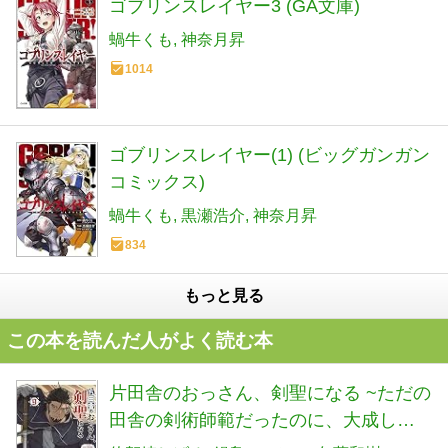
ゴブリンスレイヤー3 (GA文庫)
蝸牛くも
神奈月昇
1014
ゴブリンスレイヤー(1) (ビッグガンガン
コミックス)
蝸牛くも
黒瀬浩介
神奈月昇
834
もっと見る
この本を読んだ人がよく読む本
片田舎のおっさん、剣聖になる ~ただの
田舎の剣術師範だったのに、大成した
弟子たちが俺を放ってくれない件~ 9 (9)