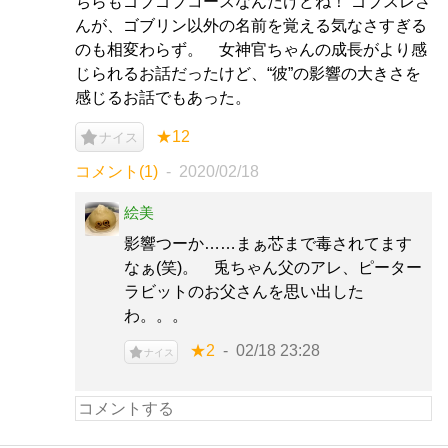
ちらもゴブゴブコースなんだけどね！ ゴブスレさ
んが、ゴブリン以外の名前を覚える気なさすぎる
のも相変わらず。 女神官ちゃんの成長がより感
じられるお話だったけど、“彼”の影響の大きさを
感じるお話でもあった。
★12
ナイス
コメント(1)
2020/02/18
絵美
影響つーか……まぁ芯まで毒されてます
なぁ(笑)。 兎ちゃん父のアレ、ピーター
ラビットのお父さんを思い出した
わ。。。
★2
02/18 23:28
ナイス