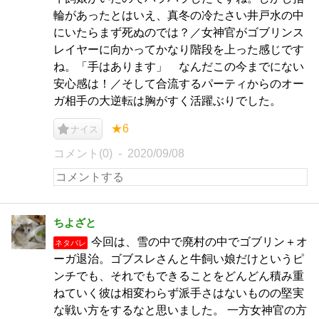
輪があったとはいえ、真冬の冷たさい井戸水の中
にいたらまず死ぬのでは？／女神官がゴブリンス
レイヤーに向かってかなり階段を上った感じです
ね。「手はあります」 なんだこの今までにない
安心感は！／そして合流するパーティからのオー
ガ相手の大逆転は胸がすく活躍ぶりでした。
★6
ナイス
コメント(0)
2020/09/08
ちよざと
今回は、雪の中で廃村の中でゴブリン＋オ
ネタバレ
ーガ退治。ゴブスレさんと牛飼い娘だけというピ
ンチでも、それでもできることをどんどん積み重
ねていく彼は相変わらず派手さはないものの堅実
な戦い方をするなと思いました。 一方女神官の方