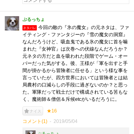
ぷるっちょ
今回の敵の『氷の魔女』の元ネタは、ファ
ネタバレ
イティング・ファンタジーの『雪の魔女の洞窟』
なんだろうけど、吸血鬼である氷の魔女に首を噛
まれた『女神官』は次巻への伏線なんだろうか？
元ネタの方だと血を吸われた段階でゲーム・オー
バーだった気がする。後、王様が「軍を出すと手
間が掛かるから冒険者に任せる」という様な事を
言っていたが、四方世界においては冒険者とは結
局農村の口減らしの手段に過ぎないのか？と思っ
た。軍隊だって戦士だけで構成されている筈もな
く、魔術師＆僧侶＆斥候etcがいるだろうに。
★16
ナイス
コメント(1)
2019/05/04
ぷるっちょ