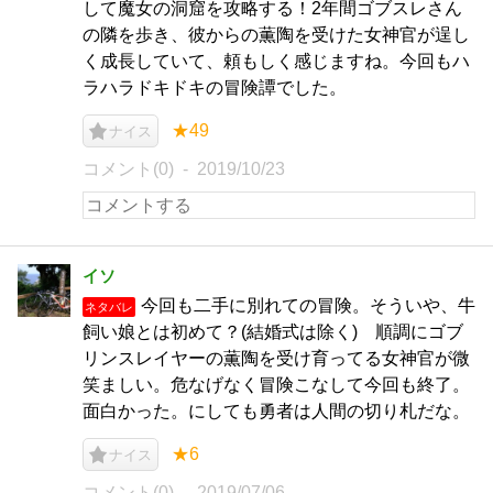
して魔女の洞窟を攻略する！2年間ゴブスレさん
の隣を歩き、彼からの薫陶を受けた女神官が逞し
く成長していて、頼もしく感じますね。今回もハ
ラハラドキドキの冒険譚でした。
★49
ナイス
コメント(0)
2019/10/23
イソ
今回も二手に別れての冒険。そういや、牛
ネタバレ
飼い娘とは初めて？(結婚式は除く) 順調にゴブ
リンスレイヤーの薫陶を受け育ってる女神官が微
笑ましい。危なげなく冒険こなして今回も終了。
面白かった。にしても勇者は人間の切り札だな。
★6
ナイス
コメント(0)
2019/07/06