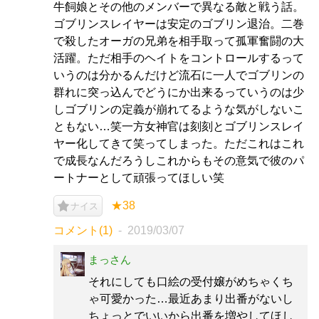
牛飼娘とその他のメンバーで異なる敵と戦う話。
ゴブリンスレイヤーは安定のゴブリン退治。二巻
で殺したオーガの兄弟を相手取って孤軍奮闘の大
活躍。ただ相手のヘイトをコントロールするって
いうのは分かるんだけど流石に一人でゴブリンの
群れに突っ込んでどうにか出来るっていうのは少
しゴブリンの定義が崩れてるような気がしないこ
ともない…笑一方女神官は刻刻とゴブリンスレイ
ヤー化してきて笑ってしまった。ただこれはこれ
で成長なんだろうしこれからもその意気で彼のパ
ートナーとして頑張ってほしい笑
★38
ナイス
コメント(1)
2019/03/07
まっさん
それにしても口絵の受付嬢がめちゃくち
ゃ可愛かった…最近あまり出番がないし
ちょっとでいいから出番を増やしてほし