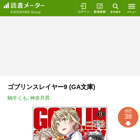
ログイン
新規登録
本を探
ゴブリンスレイヤー9 (GA文庫)
蝸牛くも
,
神奈月昇
感想
38