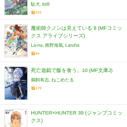
駄犬
toi8
410
魔術師クノンは見えている 8 (MFコミッ
クス アライブシリーズ)
La-na
南野海風
Laruha
84
死亡遊戯で飯を食う。10 (MF文庫J)
鵜飼有志
ねこめたる
179
HUNTER×HUNTER 39 (ジャンプコミッ
クス)