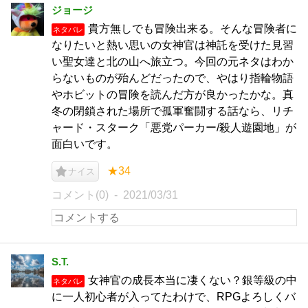
ジョージ
貴方無しでも冒険出来る。そんな冒険者に
ネタバレ
なりたいと熱い思いの女神官は神託を受けた見習
い聖女達と北の山へ旅立つ。今回の元ネタはわか
らないものが殆んどだったので、やはり指輪物語
やホビットの冒険を読んだ方が良かったかな。真
冬の閉鎖された場所で孤軍奮闘する話なら、リチ
ャード・スターク「悪党パーカー/殺人遊園地」が
面白いです。
★34
ナイス
コメント(0)
2021/03/31
S.T.
女神官の成長本当に凄くない？銀等級の中
ネタバレ
に一人初心者が入ってたわけで、RPGよろしくバ