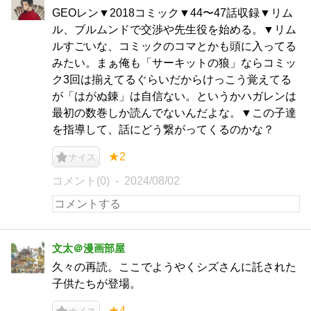
GEOレン▼2018コミック▼44〜47話収録▼リム
ル、ブルムンドで交渉や先生役を始める。▼リム
ルすごいな、コミックのコマとかも頭に入ってる
みたい。まぁ俺も「サーキットの狼」ならコミッ
ク3回は揃えてるぐらいだからけっこう覚えてる
が「はがぬ錬」は自信ない。というかハガレンは
最初の数巻しか読んでないんだよな。▼この子達
を指導して、話にどう繋がってくるのかな？
★2
ナイス
コメント(0)
2024/08/02
文太＠漫画部屋
久々の再読。ここでようやくシズさんに託された
子供たちが登場。
★4