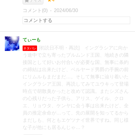
ナイス
コメント(0)
2024/06/30
てぃーも
[初読日不明・再読] イングラシアに向か
ネタバレ
う途中で立ち寄ったブルムンド王国、地続きの隣
接国として好いお付合いが必要な国、無事に条約
の締結は出来たけど、ベルヤード男爵の手腕の前
にリムルもまだまだ…。そして無事に辿り着いた
イングラシア王国、再読してみてユウキって登場
時点で胡散臭かったと改めて認識。またシズさん
の心残りだった子供ら、アリス、ゲイル、クロ
エ、リョウタ、ケンヤに会う事は出来たけど、全
員の推定余命が…って、先の展開を知ってるから
まだしも、何ともエゲツナイ世界ですね。同じ様
な子が他にも居るんじゃ…？