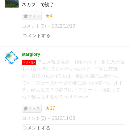
ネカフェで読了
★4
ナイス
コメント(0)
2022/12/13
starglory
アニメ視聴済み。相変わらず、睡眠恐怖症
ネタバレ
もち(目を閉じるのが怖い)なので、非常に有難
い。表紙の女の子2人は、自由学園の生徒たち。
でも、フューズが一番印象に残った(笑) ヴぇルド
ラ、頭大丈夫？冷静(❓️)なイフリート、頑張って
ね！苦労はするだろうけどwww
★17
ナイス
コメント(0)
2022/11/23