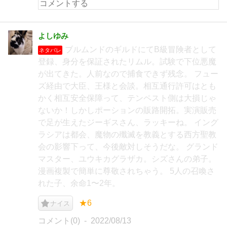
よしゆみ
ブルムンドのギルドにてB級冒険者として
ネタバレ
登録、身分を保証されたリムル。試験で下位悪魔
が出てきた。人前なので捕食できず残念。 フュー
ズ経由で大臣、王様と会談。相互通行許可はとも
かく相互安全保障って、テンペスト側は大損じゃ
ないか！しかしポーションの販路開拓。実演販売
で足が生えたジーギスさん、ラッキーね。 イング
ラシアは都会、魔物の殲滅を教義とする西方聖教
会の影響下って、今後敵対しそうだな。 グランド
マスター、ユウキカグラザカ。シズさんの弟子。
漫画複製で簡単に尊敬されちゃう。 5人の召喚さ
れた子、余命1〜2年。
★6
ナイス
コメント(0)
2022/08/13