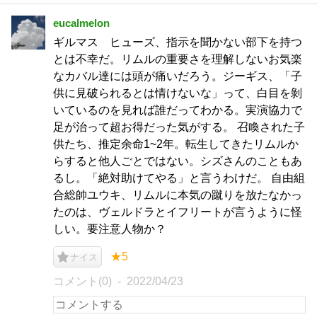
eucalmelon
ギルマス ヒューズ、指示を聞かない部下を持つ
とは不幸だ。リムルの重要さを理解しないお気楽
なカバル達には頭が痛いだろう。ジーギス、「子
供に見破られるとは情けないな」って、白目を剝
いているのを見れば誰だってわかる。実演協力で
足が治って超お得だった気がする。 召喚された子
供たち、推定余命1~2年。転生してきたリムルか
らすると他人ごとではない。シズさんのこともあ
るし。「絶対助けてやる」と言うわけだ。 自由組
合総帥ユウキ、リムルに本気の蹴りを放たなかっ
たのは、ヴェルドラとイフリートが言うように怪
しい。要注意人物か？
★5
ナイス
コメント(0)
2022/04/23