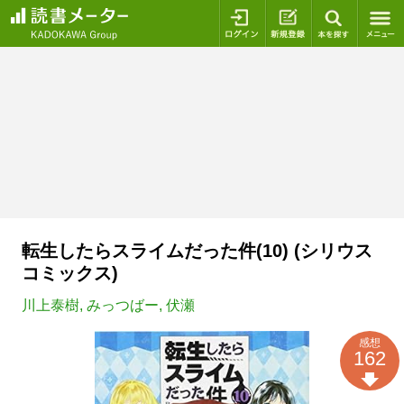
ログイン
新規登録
本を探
転生したらスライムだった件(10) (シリウス
コミックス)
川上泰樹
,
みっつばー
,
伏瀬
感想
162