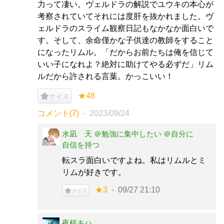
力って凄い。ヴェルドラの解説でユウキの本心が
考察されていてそれには度肝を抜かれました。ヴ
ェルドラのスライム観察日記もなかなか面白いで
す。そして、余命僅かな子供達の教師をすること
になったリムル。「だからお前たちは俺を信じて
いい子になれよ？絶対に助けてやる必ずだ」リム
ルだから許される言葉。かっこいい！
★48
ナイス
コメント(7)
2023/09/24
水凪 天 ＠勉強に集中したい ＠自分に
自信を持つ
転スラ面白いですよね。私はリムルとミ
リムが好きです。
★3
09/27 21:10
ナイス
夜桜キハ