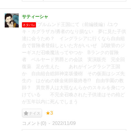
サティーシャ
ブルムンド王国にて（前編後編）/ユウ
ネタバレ
キ・カグラザカ/勇者のなり損ない 夢に見た子供
達に会うため？ イングラシアに行くなら自由組
合で冒険者登録しといた方がいいぜ 試験管のジ
ーギスだ召喚魔法ってやつか Bランクの冒険
者 ベルヤード男爵との会談 実演販売 完全回
復薬 足が生えた あれがイングラシア王国
か 自由組合総師神楽坂優樹 その仮面はシズ先
生の はがぬの錬金術師最終巻⁉ 自由学園の教
師？ 異世界人は大抵なんらかのスキルを身につ
けている 不完全召喚された子供達はその殆ど
が五年以内に死んでしまう
★3
ナイス
コメント(0)
2022/11/09