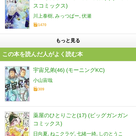
スコミックス)
川上泰樹
みっつばー
伏瀬
1470
もっと見る
この本を読んだ人がよく読む本
宇宙兄弟(46) (モーニングKC)
小山宙哉
309
薬屋のひとりごと(17) (ビッグガンガン
コミックス)
日向夏
ねこクラゲ
七緒一綺
しのとうこ