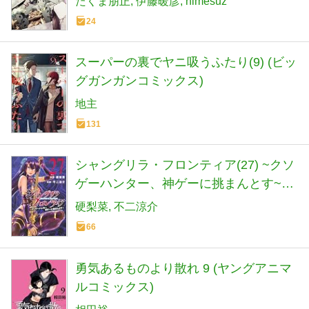
たくま朋正
伊藤暖彦
himesuz
24
スーパーの裏でヤニ吸うふたり(9) (ビッ
グガンガンコミックス)
地主
131
シャングリラ・フロンティア(27) ~クソ
ゲーハンター、神ゲーに挑まんとす~
(KCデラックス)
硬梨菜
不二涼介
66
勇気あるものより散れ 9 (ヤングアニマ
ルコミックス)