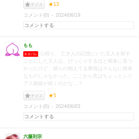
★13
ナイス
コメント(0)
2024/06/19
もも
心残り。 亡き人の記憶にいた五人を探す
ネタバレ
ことにした主人公。びっくりするほど簡単に見つ
かったけど、彼らの抱えてる事情はそんなに簡単
なものじゃなかった。ここから先はちょっとシリ
アス路線が続くのかな…？
★5
ナイス
コメント(0)
2024/06/03
六藤則宗