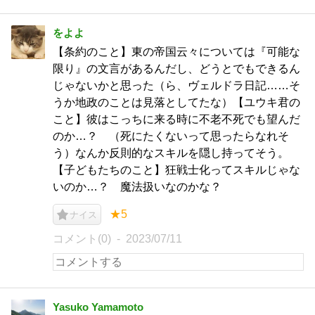
をよよ
【条約のこと】東の帝国云々については『可能な
限り』の文言があるんだし、どうとでもできるん
じゃないかと思った（ら、ヴェルドラ日記……そ
うか地政のことは見落としてたな）【ユウキ君の
こと】彼はこっちに来る時に不老不死でも望んだ
のか…？ （死にたくないって思ったらなれそ
う）なんか反則的なスキルを隠し持ってそう。
【子どもたちのこと】狂戦士化ってスキルじゃな
いのか…？ 魔法扱いなのかな？
★5
ナイス
コメント(0)
2023/07/11
Yasuko Yamamoto