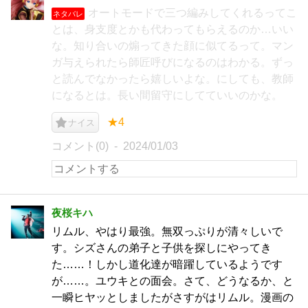
オートモードで三つ編みしてくれるってこ
ネタバレ
とは、身支度とかも代わってもらえるのか…いい
な。知り合いの煽ってきた顔に似てるって。マン
ガ与えられたら師匠呼びになるのはわかる。ずっ
と読んでなかったら嬉しいよな。にしても、教師
になるとは。長い間留守にしてていいのかな。
★4
ナイス
コメント(0)
2024/01/03
夜桜キハ
リムル、やはり最強。無双っぷりが清々しいで
す。シズさんの弟子と子供を探しにやってき
た……！しかし道化達が暗躍しているようです
が……。ユウキとの面会。さて、どうなるか、と
一瞬ヒヤッとしましたがさすがはリムル。漫画の