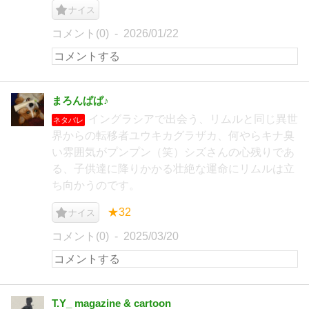
ナイス
コメント(0)
2026/01/22
まろんぱぱ♪
イングラシアで出会う、リムルと同じ異世
ネタバレ
界からの転移者ユウキカグラザカ、何やらキナ臭
い雰囲気がプンプン（笑）シズさんの心残りであ
る、子供達に降りかかる壮絶な運命にリムルは立
ち向かうのです。
★32
ナイス
コメント(0)
2025/03/20
T.Y_ magazine & cartoon