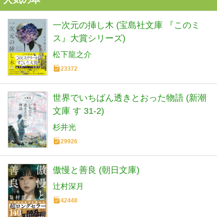
一次元の挿し木 (宝島社文庫 『このミ
ス』大賞シリーズ)
松下龍之介
23372
世界でいちばん透きとおった物語 (新潮
文庫 す 31-2)
杉井光
29926
傲慢と善良 (朝日文庫)
辻村深月
42448