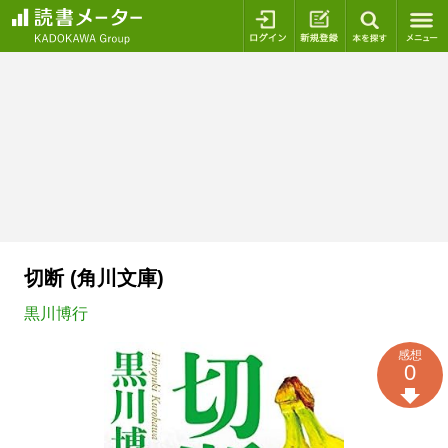
ログイン
新規登録
本を探
切断 (角川文庫)
黒川博行
感想
0