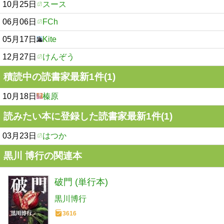
10月25日
スース
06月06日
FCh
05月17日
Kite
12月27日
けんぞう
積読中の読書家最新1件(1)
10月18日
榛原
読みたい本に登録した読書家最新1件(1)
03月23日
はつか
黒川 博行の関連本
破門 (単行本)
黒川博行
3616