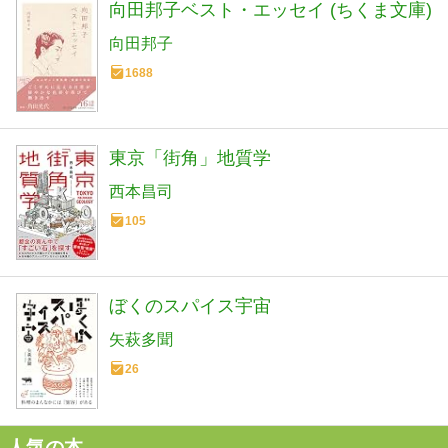
向田邦子ベスト・エッセイ (ちくま文庫)
向田邦子
1688
東京「街角」地質学
西本昌司
105
ぼくのスパイス宇宙
矢萩多聞
26
人気の本