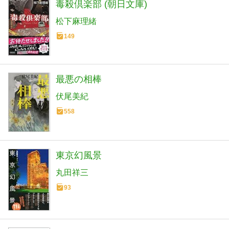
毒殺倶楽部 (朝日文庫)
松下麻理緒
149
最悪の相棒
伏尾美紀
558
東京幻風景
丸田祥三
93