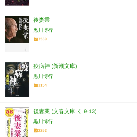
後妻業
黒川博行
3539
疫病神 (新潮文庫)
黒川博行
3154
後妻業 (文春文庫 く 9-13)
黒川博行
2252