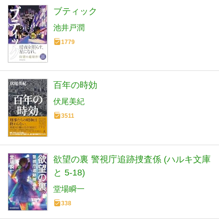
ブティック
池井戸潤
1779
百年の時効
伏尾美紀
3511
欲望の裏 警視庁追跡捜査係 (ハルキ文庫
と 5-18)
堂場瞬一
338