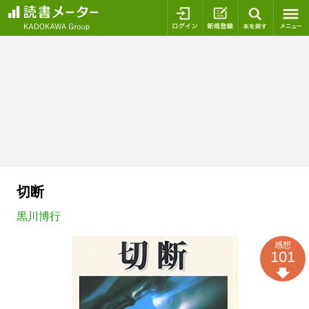
ログイン
新規登録
本を探
切断
黒川博行
感想
101