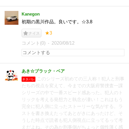
Kanegon
初期の黒川作品。良いです。☆3.8
★3
ナイス
コメント(0)
2020/08/12
あき☆ブラック・ベア
このシリーズ初めての三人称！犯人と刑事
ネタバレ
たちの視点を変えて、今までの大阪府警捜査一課
シリーズの中で一番スピード感あった。犯人のト
リックを考える発想力と執念が凄い！これはもう
完全に犯人側に立ったストーリーな気がする。ラ
ストを書き換えたってあとがきにあったけど、そ
うした時点で読者も犯人側視点に立ってるって考
えだよね。その為か刑事側がちょっと個性薄く感