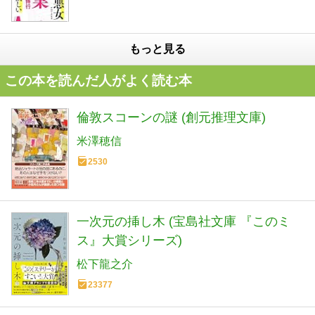
もっと見る
この本を読んだ人がよく読む本
倫敦スコーンの謎 (創元推理文庫)
米澤穂信
2530
一次元の挿し木 (宝島社文庫 『このミ
ス』大賞シリーズ)
松下龍之介
23377