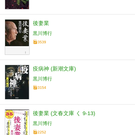
後妻業
黒川博行
3539
疫病神 (新潮文庫)
黒川博行
3154
後妻業 (文春文庫 く 9-13)
黒川博行
2252