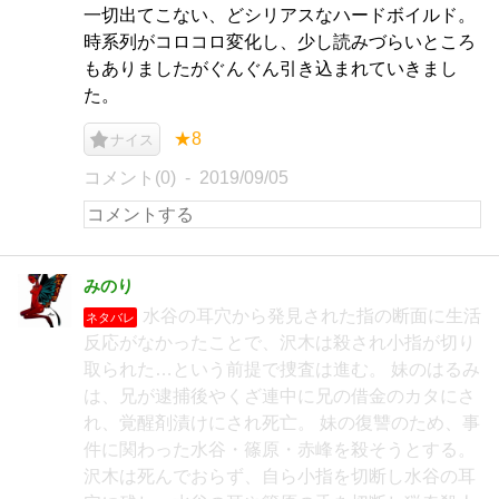
一切出てこない、どシリアスなハードボイルド。
時系列がコロコロ変化し、少し読みづらいところ
もありましたがぐんぐん引き込まれていきまし
た。
★8
ナイス
コメント(0)
2019/09/05
みのり
水谷の耳穴から発見された指の断面に生活
ネタバレ
反応がなかったことで、沢木は殺され小指が切り
取られた…という前提で捜査は進む。 妹のはるみ
は、兄が逮捕後やくざ連中に兄の借金のカタにさ
れ、覚醒剤漬けにされ死亡。 妹の復讐のため、事
件に関わった水谷・篠原・赤峰を殺そうとする。
沢木は死んでおらず、自ら小指を切断し水谷の耳