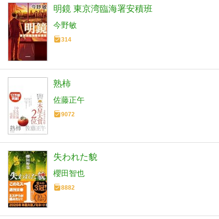
明鏡 東京湾臨海署安積班
今野敏
314
熟柿
佐藤正午
9072
失われた貌
櫻田智也
8882