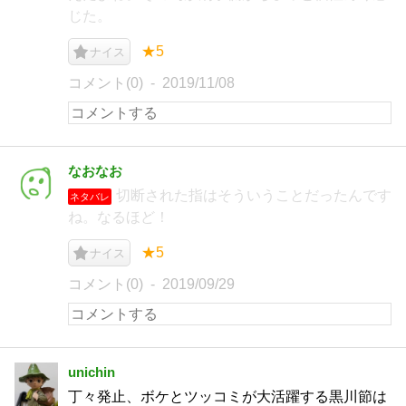
じた。
★5
ナイス
コメント(0)
2019/11/08
なおなお
切断された指はそういうことだったんです
ネタバレ
ね。なるほど！
★5
ナイス
コメント(0)
2019/09/29
unichin
丁々発止、ボケとツッコミが大活躍する黒川節は