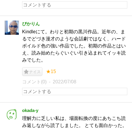
ぴかりん
Kindleにて。わりと初期の黒川作品。近年の、ま
るでどづき漫才のような会話劇ではなく、ハード
ボイルド色の強い作品でした。初期の作品とはい
え、読み始めたらぐいぐい引き込まれてイッキ読
みでした。
★15
ナイス
コメント(0)
2022/07/08
okada-y
理解力に乏しい私は、場面転換の度にあちこち読
み返しながら読了しました。 とても面白かった。