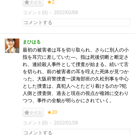
★2
ナイス
コメント(0)
2022/02/08
まひはる
最初の被害者は耳を切り取られ、さらに別人の小
指を耳穴に差していた―。指は死後切断と断定さ
れ、連続殺人事件として捜査が始まる。続いて舌
を切られ、前の被害者の耳を咥えた死体が見つか
った。大阪府警捜査一課海部班の久松刑事を中心
とした捜査は、真犯人へとたどり着けるのか?犯
人側と捜査側、過去と現在の視点が複雑に交わり
つつ、事件の全貌が明らかにされていく。
★20
ナイス
コメント(0)
2022/01/28