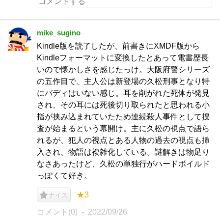
mike_sugino
Kindle版を読了したが、前書きにXMDF版から
Kindleフォーマットに変換したとあって電書歴長
いので懐かしさを感じたっけ。大阪府警シリーズ
の五作目で、主人公は新登場の久松刑事となり特
にバディはいない感じ。耳を削がれた死体が発見
され、その耳には死後切り取られたと思われる小
指が挟み込まれていたため連続殺人事件として捜
査が始まるという幕開け。主に久松の視点で語ら
れるが、犯人の視点とある人物の過去の視点も挿
入され、物語は複雑化している。謎解きは物足り
なさあったけど、久松の単独行がハードボイルド
っぽくて好き。
★3
ナイス
コメント(0)
2022/09/26