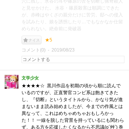
穴に残し、水谷の耳や篠原の舌を切断し猟奇殺人
と見せかけた。 水谷・篠原殺害は順調にできた
が、赤峰はやくざの親分だけに苦労。邸への侵入
を試みたり、娘を誘拐したり…でもなかなか仕留
められない。絶命前に発破器
★5
ナイス
コメント(0)
2019/08/23
文学少女
★★★★☆ 黒川作品を初期の頃から順に読んで
いるのですが、正直警官コンビ系は飽きてきた
し、『切断』というタイトルから、かなり気が進
まないまま読み始めましたが、今までの作風とは
異なって、これはめちゃめちゃおもしろかっ
た！！ 一線を脱した背景を持っているにも関わら
ず、ある方を応援したくなるから不思議(o´艸`) 巻