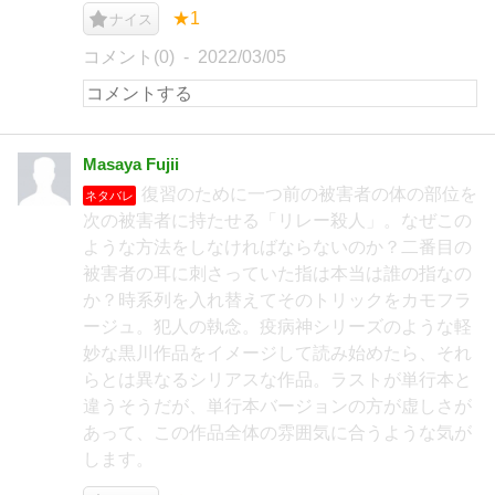
★1
ナイス
コメント(0)
2022/03/05
Masaya Fujii
復習のために一つ前の被害者の体の部位を
ネタバレ
次の被害者に持たせる「リレー殺人」。なぜこの
ような方法をしなければならないのか？二番目の
被害者の耳に刺さっていた指は本当は誰の指なの
か？時系列を入れ替えてそのトリックをカモフラ
ージュ。犯人の執念。疫病神シリーズのような軽
妙な黒川作品をイメージして読み始めたら、それ
らとは異なるシリアスな作品。ラストが単行本と
違うそうだが、単行本バージョンの方が虚しさが
あって、この作品全体の雰囲気に合うような気が
します。