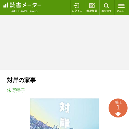
ログイン
新規登録
本を探
対岸の家事
朱野帰子
感想
1