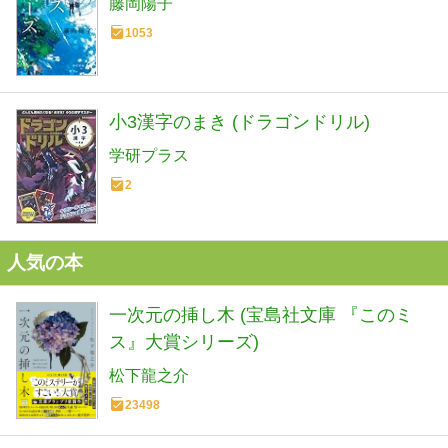
藤岡陽子
1053
小3漢字のまき (ドラゴンドリル)
学研プラス
2
人気の本
一次元の挿し木 (宝島社文庫 『このミ
ス』大賞シリーズ)
松下龍之介
23498