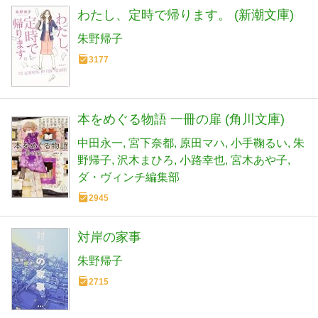
わたし、定時で帰ります。 (新潮文庫)
朱野帰子
3177
本をめぐる物語 一冊の扉 (角川文庫)
中田永一
宮下奈都
原田マハ
小手鞠るい
朱
野帰子
沢木まひろ
小路幸也
宮木あや子
ダ・ヴィンチ編集部
2945
対岸の家事
朱野帰子
2715