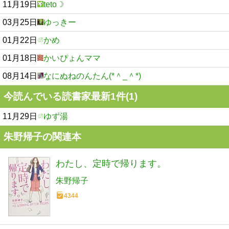
11月19日
teto☽
03月25日
ゆっきー
01月22日
かめ
01月18日
かいぴょんママ
08月14日
なにぬねのんたん(*＾_＾*)
今読んでいる読書家最新1件(1)
11月29日
ゆず湯
朱野帰子の関連本
わたし、定時で帰ります。
朱野帰子
4344