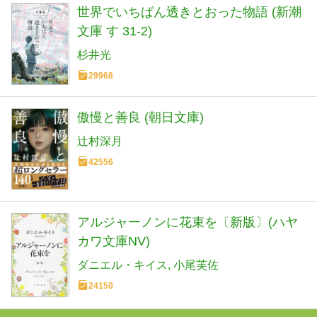
世界でいちばん透きとおった物語 (新潮
文庫 す 31-2)
杉井光
29968
傲慢と善良 (朝日文庫)
辻村深月
42556
アルジャーノンに花束を〔新版〕(ハヤ
カワ文庫NV)
ダニエル・キイス
小尾芙佐
24150