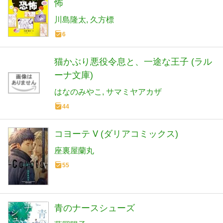
怖
川島隆太
久方標
6
猫かぶり悪役令息と、一途な王子 (ラル
ーナ文庫)
はなのみやこ
サマミヤアカザ
44
コヨーテ Ⅴ (ダリアコミックス)
座裏屋蘭丸
55
青のナースシューズ