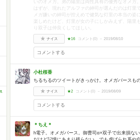
いのオメガ。弟の陽里は両性具有の優秀なオメガ
はずが、現れたアルファの紳司が選んだのは灯里
メガ嫌いの紳司が控えめで健気な灯里の本当の姿
楽しめたけど、灯里が女の子にしかみえず、陽里
り双子は仲良くしてほしい。
ナイス
★16
コメント(
0
)
2019/08/10
小杜桜香
ちるちるのツイートがきっかけ。オメガバースも
ナイス
★2
コメント(
0
)
2019/08/09
ス
ミ
＊ちえ＊
h電子。オメガバース。御曹司α×双子で出来損な
だけど記憶にあまり残らない。でも虐げられ系や