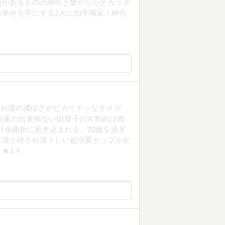
面があるものの紳司と繋がり心とカラダ
幸せを手にする2人に拍手喝采！紳司
濡れ場の濃ゆさがピカイチ☆なオメガ
う名家の出来損ないΩ(双子の片割れは両
紆余曲折に惹き込まれる。20歳を過ぎ
に攻が絆され清々しい超溺愛カップル化
3.4