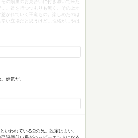
。その陽里のお見合いに付き添いで来た
で…。番を持つつもりも無く、その上オ
に惹かれていく王道もの。楽しめたのは
も辛い立場だと思うけど…性格が…やは
の。健気だ。
いといわれているΩの兄。設定はよい。
自己評価低い系がハッピーエンドになる