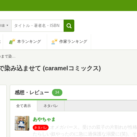
n和書
は
本ランキング
作家ランキング
elコミックス)
み込ませて (caramelコミックス)
感想・レビュー
34
全て表示
ネタバレ
あやちゃま
オメガバース。受けの双子の片割れが性
ネタバレ
たらしい奴やったのに急に過保護な溺愛に(笑)。