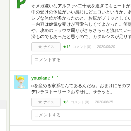
オメガ嫌いなアルファ×二十歳を過ぎてもヒート
中の受けの体位がいい感じにどエロいというか、あ
シブな体位が多かったのと、お尻がプリッとして
ー内容は健気な受けが可愛らしくてよかった。笑
や、攻めのトラウマ周りがさらさらっと流れてい
済ものでもあったと思うので、カタルシスが足り
ナイス
★12
コメント(
0
)
2020/09/20
youxian♬*゜
‪α‬を産める家系なんてあるんだね。おまけにその
デレラストーリー？お幸せに。サラッと。
ナイス
★3
コメント(
0
)
2020/06/25