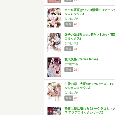
クール署長はワンコ溺愛中! (マージ
ルコミックス)
なつはづき
登録
48
迷子のΩは獣人αに満たされたい (花
コミックス)
なつはづき
登録
28
愛犬失格 (Cerise Rose)
なつはづき
登録
29
白雪の恋―大正×オメガバース― (チ
ルシェコミックス)
なつはづき
登録
28
秘書は嘘に濡れる (オークラコミッ
ス アクアコミックシリーズ)