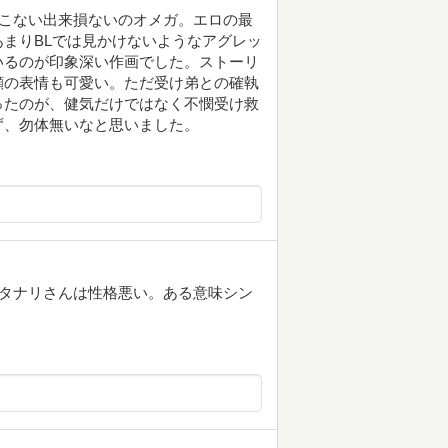
がこない出来損ないのオメガ。エロの最
まりBLでは見かけないようなアグレッ
いるのが印象深い作画でした。ストーリ
顔の表情も可愛い。ただ受け弟との確執
ったのが、健気だけではなく不憫受け救
ず、勿体無いなと思いました。
フタナリさんは性格悪い。ある意味シン