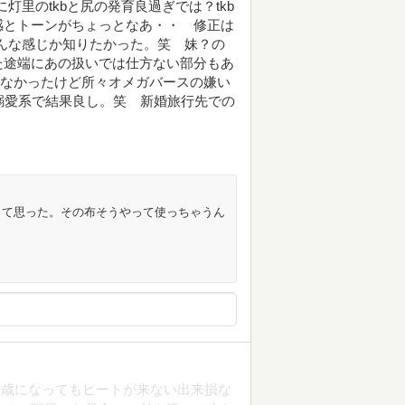
灯里のtkbと尻の発育良過ぎでは？tkb
感とトーンがちょっとなあ・・ 修正は
どんな感じか知りたかった。笑 妹？の
た途端にあの扱いでは仕方ない部分もあ
たなかったけど所々オメガバースの嫌い
は溺愛系で結果良し。笑 新婚旅行先での
って思った。その布そうやって使っちゃうん
十歳になってもヒートが来ない出来損な