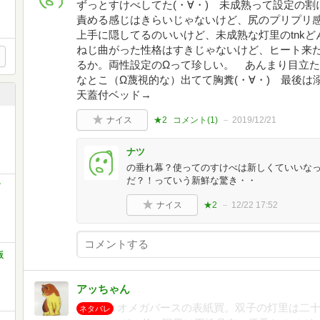
ずっとすけべしてた(・∀・) 未成熟って設定の割に
責める感じはきらいじゃないけど、尻のプリプリ
上手に隠してるのいいけど、未成熟な灯里のtnk
ねじ曲がった性格はすきじゃないけど、ヒート来
るか。両性設定のΩって珍しい。 あんまり目立
なとこ（Ω蔑視的な）出てて胸糞(・∀・) 最後
天蓋付ベッド→
ナイス
★2
コメント(
1
)
2019/12/21
ナツ
の垂れ幕？使ってのすけべは新しくていいな
だ？！っていう新鮮な驚き・・
ナイス
★2
12/22 17:52
版
アッちゃん
オメガバースの表紙買。双子の灯里は二
ネタバレ