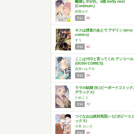
離婚しやがれ、α様 melty nest
(Continuer.)
紺色ルナ
登録
25
キスは捜査のあとで アゲイン (arca
comics)
すう
登録
42
ここはYESと言ってくれ アンコール
(GUSH COMICS)
吉井ハルアキ
登録
25
ララの結婚 (9) (ビーボーイコミック
デラックス)
ためこう
登録
72
つぐなおは絶対両思い (ビボピーコ
ックス)
小木 カンヌ
登録
35