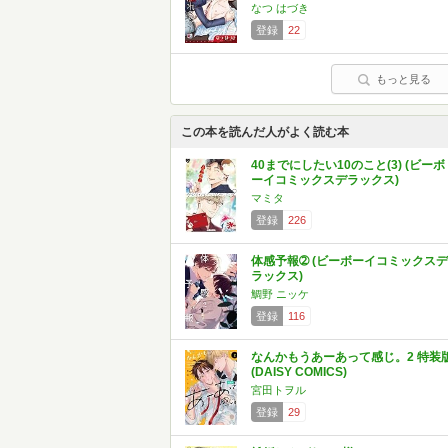
なつ はづき
登録
22
もっと見る
この本を読んだ人がよく読む本
40までにしたい10のこと(3) (ビーボ
ーイコミックスデラックス)
マミタ
登録
226
体感予報➁ (ビーボーイコミックスデ
ラックス)
鯛野 ニッケ
登録
116
なんかもうあーあって感じ。2 特装
(DAISY COMICS)
宮田トヲル
登録
29