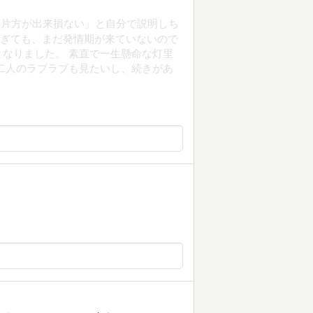
は片方が出来損ない」と自分で説明しち
を過ぎても、まだ発情期が来ていないので
なりました。 素直で一生懸命な灯里
、二人のラブラブも見たいし、続きがあ