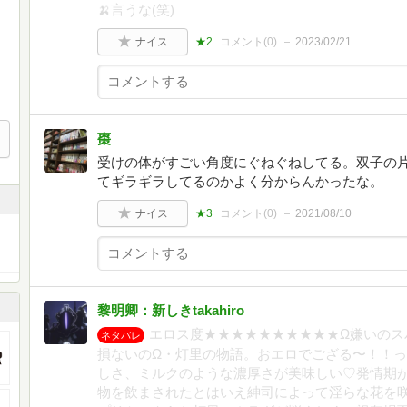
🍌言うな(笑)
ナイス
★2
コメント(
0
)
2023/02/21
棗
受けの体がすごい角度にぐねぐねしてる。双子の
てギラギラしてるのかよく分からんかったな。
ナイス
★3
コメント(
0
)
2021/08/10
黎明卿：新しきtakahiro
エロス度★★★★★★★★★★Ω嫌いのス
ネタバレ
損ないのΩ・灯里の物語。おエロでござる〜！！
しさ、ミルクのような濃厚さが美味しい♡発情期
物を飲まされたとはいえ紳司によって淫らな花を