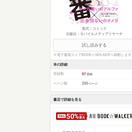
形式：コミック
出版社：モバイルメディアリサーチ
試し読みする
※電子書籍ストアBOOK☆WALKERへ移動します
本の詳細
登録数
97
登録
ページ数
200
ページ
書店で詳細を見る