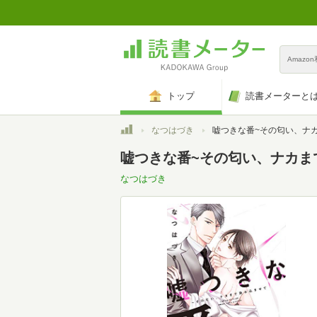
Amazo
トップ
読書メーターと
トップ
なつはづき
嘘つきな番~その匂い、ナカまで染み込ませて (caram
嘘つきな番~その匂い、ナカまで染
なつはづき