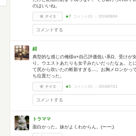
のはいいね。
ナイス
★7
コメント(
0
)
2019/08/04
紺
典型的な感じの俺様α×自己評価低い系Ω。受けが
り。ウエストあたりも女子みたいだったなぁ。と
て尻から吹いたの斬新すぎる…。お胸メロンかっ
ち位置だった。
ナイス
★5
コメント(
0
)
2019/07/21
トラママ
面白かった。妹がよくわからん。(ーー;)