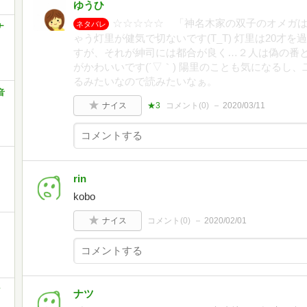
ゆうひ
☆☆☆☆☆ 「神名木家の双子のオメガ
ネタバレ
ナ
ゃう灯里が健気で切ないです(T_T) 灯里は20才
すが、それが紳司には都合が良く…２人は偽の番と
がかわいいです(´▽｀) 陽里のことも気になるし
るみたいなので読みたいなぁ。
音
ナイス
★3
コメント(
0
)
2020/03/11
rin
kobo
ナイス
コメント(
0
)
2020/02/01
ク
ナツ