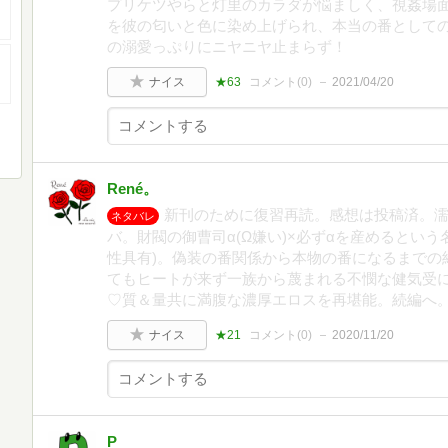
プリケツやらと灯里のカラダが悩ましく、視姦場
を彼の匂いと色に染め上げられ、本当の番としての
の溺愛っぷりにニヤニヤ止まらず！
ナイス
★63
コメント(
0
)
2021/04/20
René。
新刊のために復習再読。感想は投稿済。
ネタバレ
バ。財閥の御曹司α(Ω嫌い)×必ずαを産めるとい
性具有)。偽装の番関係から本物の番になるまでの
てもヒートが来ず一族から蔑まれる不憫な健気受
♡質＆量共に満腹な濃厚エロスを再堪能。続編へ。★
ナイス
★21
コメント(
0
)
2020/11/20
P