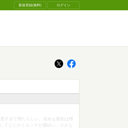
新規登録(無料)
ログイン
格悪すぎて憎たらしい。攻めも最初は憎
そしてとにかくエッチが濃ゆい。小さな