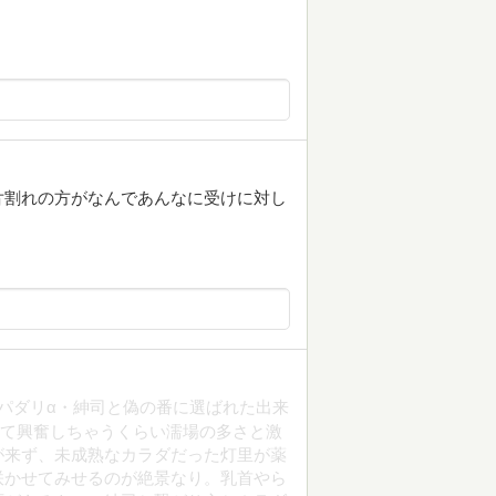
片割れの方がなんであんなに受けに対し
パダリα・紳司と偽の番に選ばれた出来
って興奮しちゃうくらい濡場の多さと激
が来ず、未成熟なカラダだった灯里が薬
咲かせてみせるのが絶景なり。乳首やら