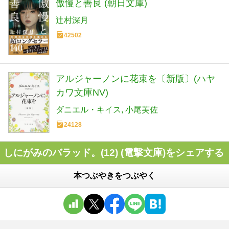
傲慢と善良 (朝日文庫)
辻村深月
42502
アルジャーノンに花束を〔新版〕(ハヤ
カワ文庫NV)
ダニエル・キイス
小尾芙佐
24128
しにがみのバラッド。(12) (電撃文庫)をシェアする
本つぶやきをつぶやく