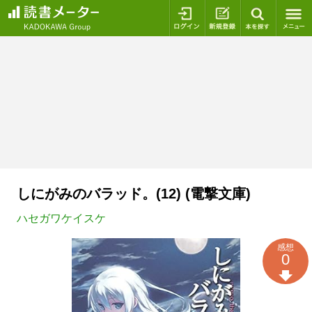
ログイン
新規登録
本を探
しにがみのバラッド。(12) (電撃文庫)
ハセガワケイスケ
感想
0