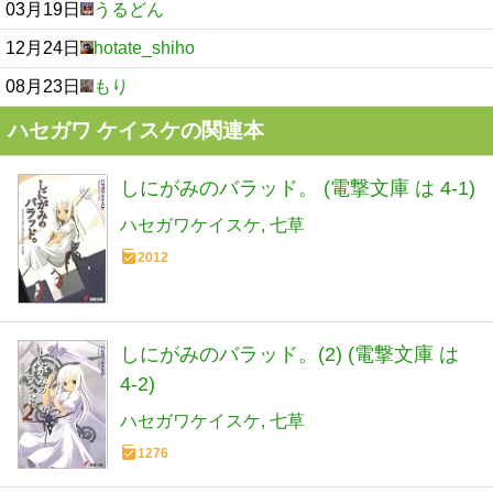
03月19日
うるどん
12月24日
hotate_shiho
08月23日
もり
ハセガワ ケイスケの関連本
しにがみのバラッド。 (電撃文庫 は 4-1)
ハセガワケイスケ
七草
2012
しにがみのバラッド。(2) (電撃文庫 は
4-2)
ハセガワケイスケ
七草
1276