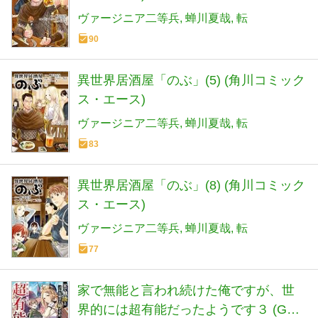
ヴァージニア二等兵
蝉川夏哉
転
90
異世界居酒屋「のぶ」(5) (角川コミック
ス・エース)
ヴァージニア二等兵
蝉川夏哉
転
83
異世界居酒屋「のぶ」(8) (角川コミック
ス・エース)
ヴァージニア二等兵
蝉川夏哉
転
77
家で無能と言われ続けた俺ですが、世
界的には超有能だったようです３ (GA