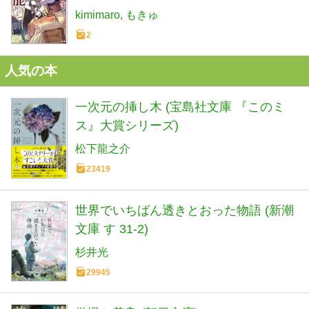
文庫)
kimimaro
もきゅ
2
人気の本
一次元の挿し木 (宝島社文庫 『このミ
ス』大賞シリーズ)
松下龍之介
23419
世界でいちばん透きとおった物語 (新潮
文庫 す 31-2)
杉井光
29945