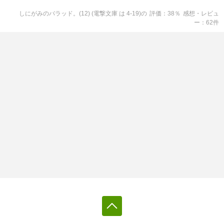
しにがみのバラッド。(12) (電撃文庫 は 4-19)
の
評価
38
％
感想・レビュ
ー
62
件