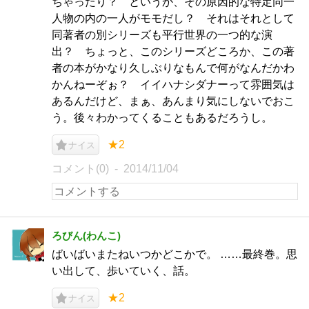
ちゃったり？ というか、その原因的な特定同一
人物の内の一人がモモだし？ それはそれとして
同著者の別シリーズも平行世界の一つ的な演
出？ ちょっと、このシリーズどころか、この著
者の本がかなり久しぶりなもんで何がなんだかわ
かんねーぞぉ？ イイハナシダナーって雰囲気は
あるんだけど、まぁ、あんまり気にしないでおこ
う。後々わかってくることもあるだろうし。
★2
ナイス
コメント(0)
2014/11/04
ろびん(わんこ)
ばいばいまたねいつかどこかで。 ……最終巻。思
い出して、歩いていく、話。
★2
ナイス