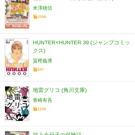
米澤穂信
2556
HUNTER×HUNTER 39 (ジャンプコミッ
クス)
冨樫義博
597
地雷グリコ (角川文庫)
青崎有吾
1159