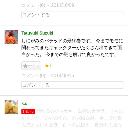
コメント(0)
2014/10/09
Tatuyuki Suzuki
しにがみのバラッドの最終巻です。 今までモモに
関わってきたキャラクターがたくさん出てきて面
白かった。 今までの謎も解けて良かったです。
★7
ナイス
コメント(0)
2014/06/15
k.c
惚たるのツマサキ。白雪のカケラ。そらの
ネタバレ
かさぶた。あいのうた。の四編収録。今までの集
大成ともいえる巻。百々の記憶を、自分の大切な