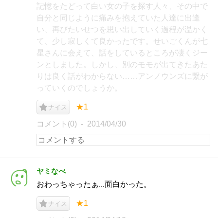
記憶をたどって白い女の子を探す人々、その中で
自分と同じように痛みを抱えていた人達に出逢
い、再びたいせつを思い出していく過程が温かく
て、少し寂しくて良かったです。せいごくんが七
星さんに会えて、話をしているところが凄くジー
ンとしました。しかし、別のモモが出てきたあた
りは良く話がわからない……アンノウンズに繋が
っていくのでしょうか。
★1
ナイス
コメント(0)
2014/04/30
ヤミなべ
おわっちゃったぁ...面白かった。
★1
ナイス