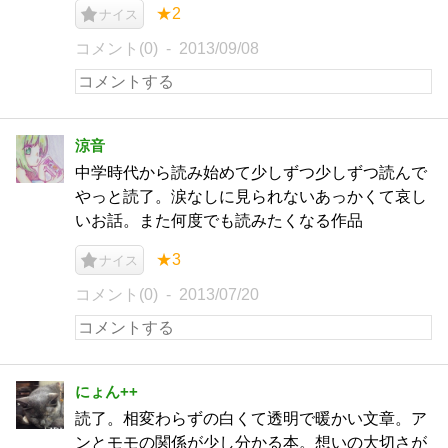
★2
ナイス
コメント(0)
2013/09/08
涼音
中学時代から読み始めて少しずつ少しずつ読んで
やっと読了。涙なしに見られないあっかくて哀し
いお話。また何度でも読みたくなる作品
★3
ナイス
コメント(0)
2013/07/20
にょん++
読了。相変わらずの白くて透明で暖かい文章。ア
ンとモモの関係が少し分かる本。想いの大切さが