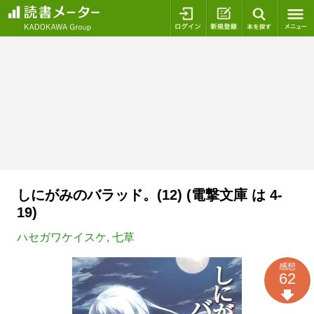
ログイン
新規登録
本を探
しにがみのバラッド。(12) (電撃文庫 は 4-
19)
ハセガワケイスケ
,
七草
感想
62