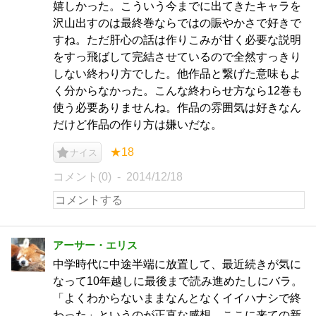
嬉しかった。こういう今までに出てきたキャラを
沢山出すのは最終巻ならではの賑やかさで好きで
すね。ただ肝心の話は作りこみが甘く必要な説明
をすっ飛ばして完結させているので全然すっきり
しない終わり方でした。他作品と繋げた意味もよ
く分からなかった。こんな終わらせ方なら12巻も
使う必要ありませんね。作品の雰囲気は好きなん
だけど作品の作り方は嫌いだな。
★18
ナイス
コメント(0)
2014/12/18
アーサー・エリス
中学時代に中途半端に放置して、最近続きが気に
なって10年越しに最後まで読み進めたしにバラ。
「よくわからないままなんとなくイイハナシで終
わった」というのが正直な感想。ここに来ての新