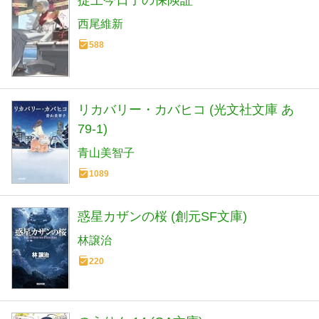
掟上今日子の保険証
西尾維新
588
リカバリー・カバヒコ (光文社文庫 あ
79-1)
青山美智子
1089
惑星カザンの桜 (創元SF文庫)
林譲治
220