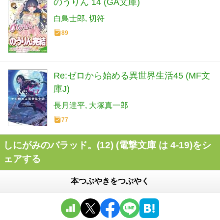
のうりん 14 (GA文庫)
白鳥士郎
切符
89
Re:ゼロから始める異世界生活45 (MF文
庫J)
長月達平
大塚真一郎
77
しにがみのバラッド。(12) (電撃文庫 は 4-19)をシ
ェアする
本つぶやきをつぶやく