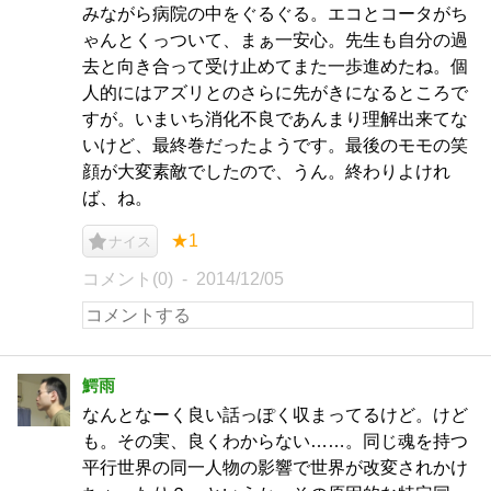
みながら病院の中をぐるぐる。エコとコータがち
ゃんとくっついて、まぁ一安心。先生も自分の過
去と向き合って受け止めてまた一歩進めたね。個
人的にはアズリとのさらに先がきになるところで
すが。いまいち消化不良であんまり理解出来てな
いけど、最終巻だったようです。最後のモモの笑
顔が大変素敵でしたので、うん。終わりよけれ
ば、ね。
★1
ナイス
コメント(0)
2014/12/05
鰐雨
なんとなーく良い話っぽく収まってるけど。けど
も。その実、良くわからない……。同じ魂を持つ
平行世界の同一人物の影響で世界が改変されかけ