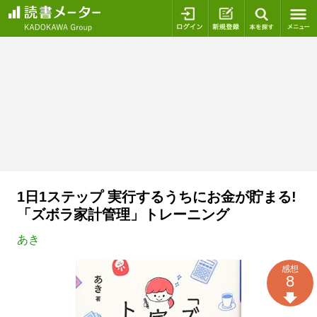
ログイン
新規登録
本を探
1日1ステップ 実行するうちにお金が貯まる!
「ズボラ家計管理」トレーニング
あき
感想
8