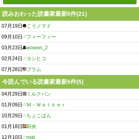
読みおわった読書家最新5件(21)
07月19日
こうノマド
09月10日
フィーフィー
03月23日
wowon_2
02月24日
ヨシヒコ
07月28日
プラム
今読んでいる読書家最新5件(5)
04月29日
ミルクパン
01月09日
Ｍ－Ｗａｌｋｅｒ
10月29日
ちょこばん
01月18日
莉央
12月10日
miki