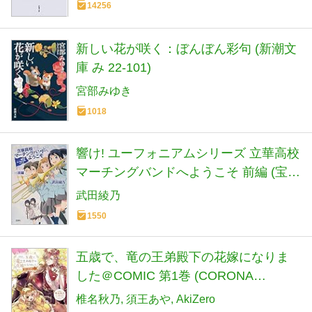
14256
新しい花が咲く：ぼんぼん彩句 (新潮文
庫 み 22-101)
宮部みゆき
1018
響け! ユーフォニアムシリーズ 立華高校
マーチングバンドへようこそ 前編 (宝島
社文庫)
武田綾乃
1550
五歳で、竜の王弟殿下の花嫁になりま
した＠COMIC 第1巻 (CORONA
COMICS)
椎名秋乃
須王あや
AkiZero