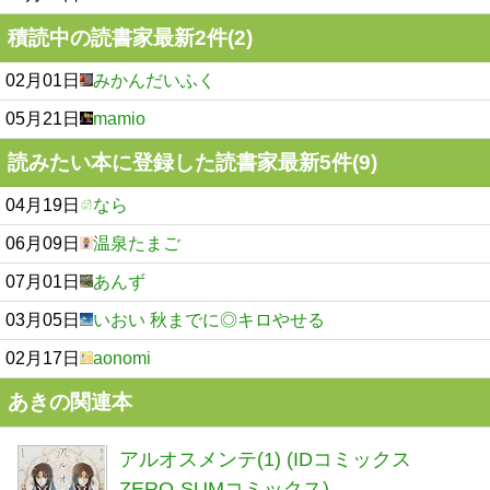
積読中の読書家最新2件(2)
02月01日
みかんだいふく
05月21日
mamio
読みたい本に登録した読書家最新5件(9)
04月19日
なら
06月09日
温泉たまご
07月01日
あんず
03月05日
いおい 秋までに◎キロやせる
02月17日
aonomi
あきの関連本
アルオスメンテ(1) (IDコミックス
ZERO-SUMコミックス)