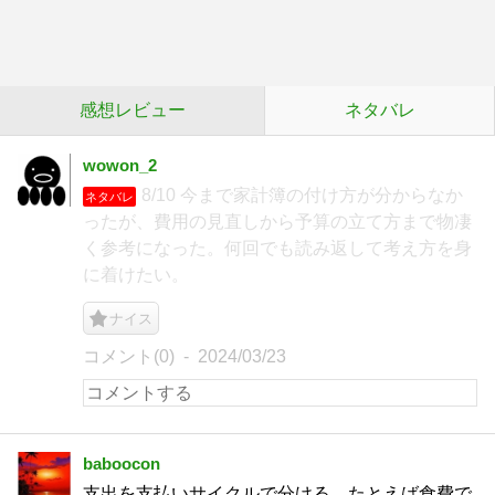
感想レビュー
ネタバレ
wowon_2
8/10 今まで家計簿の付け方が分からなか
ネタバレ
ったが、費用の見直しから予算の立て方まで物凄
く参考になった。何回でも読み返して考え方を身
に着けたい。
ナイス
コメント(0)
2024/03/23
baboocon
支出を支払いサイクルで分ける、たとえば食費で