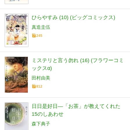
ひらやすみ (10) (ビッグコミックス)
真造圭伍
245
ミステリと言う勿れ (16) (フラワーコミ
ックスα)
田村由美
812
日日是好日―「お茶」が教えてくれた
15のしあわせ
森下典子