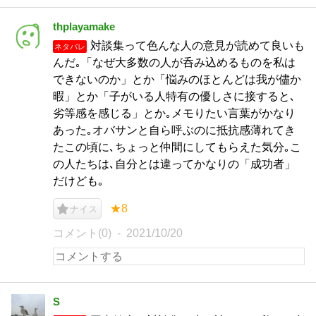
thplayamake
対談集って色んな人の意見が読めて良いも
ネタバレ
んだ｡「なぜ大多数の人が呑み込めるものを私は
できないのか」とか「悩みのほとんどは我が儘か
暇」とか「子がいる人特有の優しさに接すると､
劣等感を感じる」とか｡メモりたい言葉がかなり
あった｡オバサンと自ら呼ぶのに抵抗感薄れてき
たこの頃に､ちょっと仲間にしてもらえた気分｡こ
の人たちは､自分とは違ってかなりの「成功者」
だけども｡
★8
ナイス
コメント(0)
2021/10/20
S