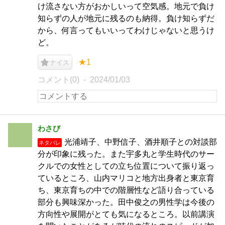
け流さない方がおかしいって空気感。地元で負け
知らずの人が地元に残るのも納得。負け知らずだ
から、何言ってもいいってわけじゃないと思うけ
ど。
★1
ナイス
コメント(0)
2024/01/03
わさび
光浦靖子、中野信子、酒井順子との対談部
ネタバレ
分が印象に残った。また宇多丸と学生時代のサー
クルでの女性としての立ち位置について振り返っ
ているところ、山内マリコと地方出身者と東京育
ち、東京育ちの中での階層性など語り合っている
部分も興味深かった。田中俊之の男性学は今後の
方向性や展開がとても気になるところ。以前講演