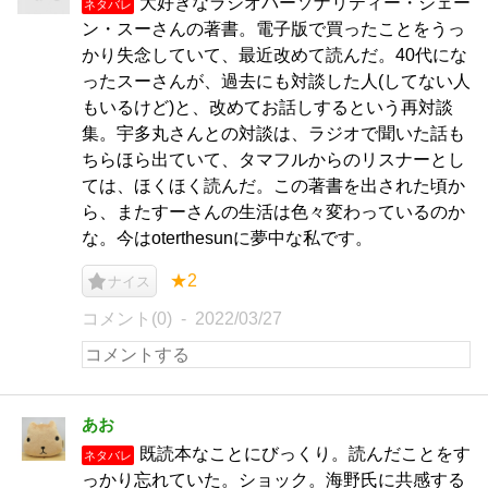
大好きなラジオパーソナリティー・ジェー
ネタバレ
ン・スーさんの著書。電子版で買ったことをうっ
かり失念していて、最近改めて読んだ。40代にな
ったスーさんが、過去にも対談した人(してない人
もいるけど)と、改めてお話しするという再対談
集。宇多丸さんとの対談は、ラジオで聞いた話も
ちらほら出ていて、タマフルからのリスナーとし
ては、ほくほく読んだ。この著書を出された頃か
ら、またすーさんの生活は色々変わっているのか
な。今はoterthesunに夢中な私です。
★2
ナイス
コメント(0)
2022/03/27
あお
既読本なことにびっくり。読んだことをす
ネタバレ
っかり忘れていた。ショック。海野氏に共感する