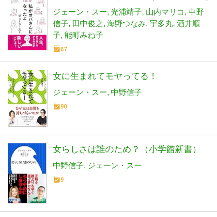
ジェーン・スー
光浦靖子
山内マリコ
中野
信子
田中俊之
海野つなみ
宇多丸
酒井順
子
能町みね子
67
女に生まれてモヤってる！
ジェーン・スー
中野信子
90
女らしさは誰のため？（小学館新書）
中野信子
ジェーン・スー
9