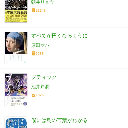
朝井リョウ
22243
すべてが円くなるように
原田マハ
1285
ブティック
池井戸潤
1825
僕には鳥の言葉がわかる