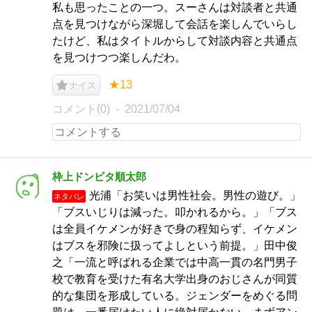
私も思ったことの一つ。スーさんは対談者と共通
点を見つけながら深堀して会話を楽しんでいらし
たけど、私はタイトルからして対談内容と共通点
を見つけつつ楽しんだわ。
★13
ナイス
コメント(0)
2021/07/04
枠上ドンビタ順太郎
光浦「お笑いは男性社会。男性の遊び。」
ネタバレ
「ブスいじりは減った。叩かれるから。」「ブス
は全員イケメンが好きで身の程知らず、イケメン
はブスを邪険に扱ってよしという前提。」田中俊
之「一流と呼ばれる企業では中高一貫の名門男子
校で教育を受けた有名大学出身のおじさんが同質
的な集団を形成している。ジェンダーをめぐる問