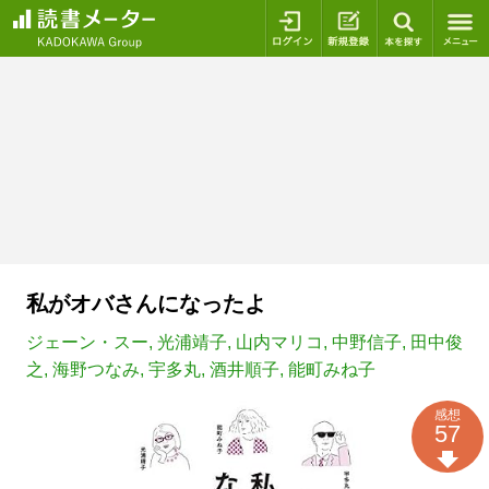
ログイン
新規登録
本を探
私がオバさんになったよ
ジェーン・スー
,
光浦靖子
,
山内マリコ
,
中野信子
,
田中俊
之
,
海野つなみ
,
宇多丸
,
酒井順子
,
能町みね子
感想
57