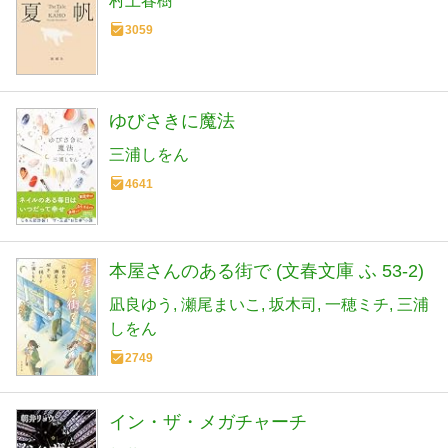
村上春樹
3059
ゆびさきに魔法
三浦しをん
4641
本屋さんのある街で (文春文庫 ふ 53-2)
凪良ゆう
瀬尾まいこ
坂木司
一穂ミチ
三浦
しをん
2749
イン・ザ・メガチャーチ