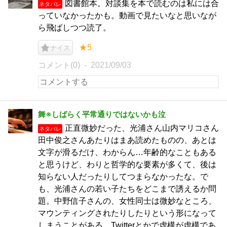
図書館本。対談集を本で読むのは私には合
ネタバレ
っていなかったかも。動画で見たいなと思いなが
ら飛ばしつつ読了。
★5
ナイス
コメント(0)
2021/09/03
舞※しばらく平常通りではないかも泣
正直微妙だった、光浦さん山内マリコさん
ネタバレ
田中俊之さんあたりはまあ読めたものの、あとは
文字が滑るだけ、わからん…年齢的なこともある
と思うけど、わりと哲学的な要素が多くて、後は
知らない人だったりしてつまらなかったな。で
も、光浦さんの若い子たちをどこまで誘えるか問
題。中野信子さんの、女性同士は微妙なところ、
マウンティングされたりしたりという形になって
しまうことがある。Twitterとかで虚構が虚構であ