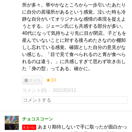
所が多々。華やかなところから一歩引いたあたり
に自分の居場所があるという感覚。泣いた時も冷
静な自分がいてオリジナルな感情の表現を捉えよ
うとする。ジェーン氏にも共感する部分が多い。
40代になって気持ちより先に目が閉店。子どもを
産んでいないことに対する後ろめたさなのか棚卸
しし忘れている感覚。確固とした自分の意見がな
い感じも。「目で見て食べられるのと胃が食べら
れるのは違う。」に共感しすぎて思わず吹き出し
た「身の型」ってある。確かに。
★10
ナイス
コメント(0)
2022/03/11
チョコスコーン
あまり期待しないで手に取ったが面白かっ
ネタバレ