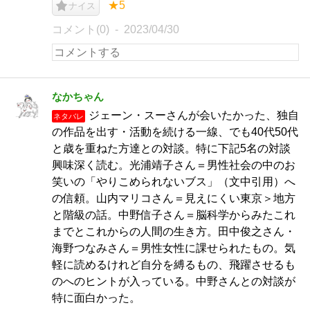
★5
ナイス
コメント(0)
2023/04/30
なかちゃん
ジェーン・スーさんが会いたかった、独自
ネタバレ
の作品を出す・活動を続ける一線、でも40代50代
と歳を重ねた方達との対談。特に下記5名の対談
興味深く読む。光浦靖子さん＝男性社会の中のお
笑いの「やりこめられないブス」（文中引用）へ
の信頼。山内マリコさん＝見えにくい東京＞地方
と階級の話。中野信子さん＝脳科学からみたこれ
までとこれからの人間の生き方。田中俊之さん・
海野つなみさん＝男性女性に課せられたもの。気
軽に読めるけれど自分を縛るもの、飛躍させるも
のへのヒントが入っている。中野さんとの対談が
特に面白かった。