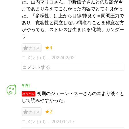
た。山内マリコさん、中野信子さんとの対談が今
まであまり考えてこなかった内容でとても良かっ
た。「多様性」は上から目線/仲良く＝同調圧力で
あり、寛容性と両立しない/得意なことを得意な方
がやっても、ストレスは生まれる/化城、ガンダー
ラ
★4
ナイス
コメント(0)
2022/02/02
YIYI
初期のジェーン・スーさんの本より淡々と
ネタバレ
して読みやすかった。
★2
ナイス
コメント(0)
2021/11/17